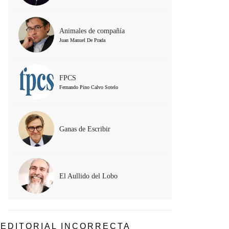
Animales de compañía
Juan Manuel De Prada
FPCS
Fernando Pino Calvo Sotelo
Ganas de Escribir
El Aullido del Lobo
EDITORIAL INCORRECTA