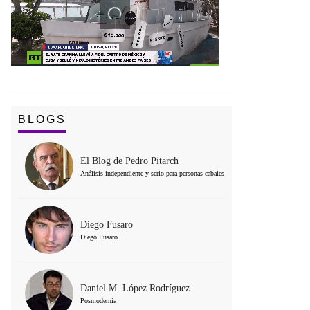
BLOGS
El Blog de Pedro Pitarch
Análisis independiente y serio para personas cabales
Diego Fusaro
Diego Fusaro
Daniel M. López Rodríguez
Posmodernia