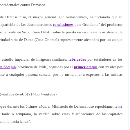
s occidentales contra Damasco.
o de Defensa ruso, el mayor general Ígor Konashénkov, ha declarado que su
 aparición de las desconcertantes
conclusiones
para Occidente" del productor
cializado en Siria, Riam Dalati, sobre la puesta en escena de la asistencia de
a ciudad siria de Duma (Guta Oriental) supuestamente afectados por un ataque
estudio imparcial de imágenes similares,
fabricadas
por estafadores en los
an Sheijun
(provincia de Idlib), seguidas por el
primer ataque
con misiles por
nte a cualquier persona sensata, por no mencionar a expertos, a las mismas
{youtube}5yoCSFyF4Cc{/youtube}
 que durante los últimos años, el Ministerio de Defensa ruso repetidamente
ha
arde o temprano, la verdad sobre estas falsificaciones de las capitales
camino hacia la luz".