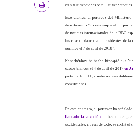
eran falsificaciones para justificar ataque
Este viernes, el portavoz del Ministeri
departamento "no está sorprendido por la
de noticias internacionales de la BBC espe
los cascos blancos a los residentes de l
químico el 7 de abril de 2018".
Konashénkov ha hecho hincapié que "un 
cascos blancos el 4 de abril de 2017
en J
parte de EE.UU., conducirá inevitableme
conclusiones".
En este contexto, el portavoz ha señalado
llamado la atención
al hecho de que "t
occidentales, a pesar de todo, se abrirá el 