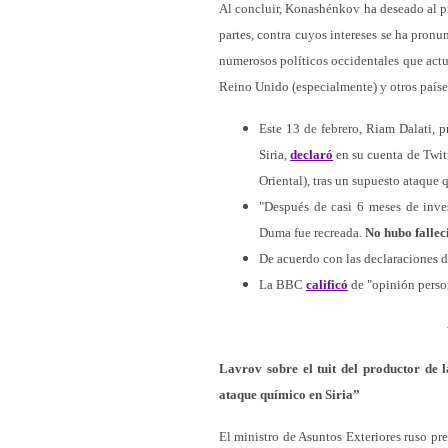
Al concluir, Konashénkov ha deseado al pr
partes, contra cuyos intereses se ha pronu
numerosos políticos occidentales que actu
Reino Unido (especialmente) y otros paíse
Este 13 de febrero, Riam Dalati, p
Siria,
declaró
en su cuenta de Twit
Oriental), tras un supuesto ataque 
"Después de casi 6 meses de inves
Duma fue recreada.
No hubo fallec
De acuerdo con las declaraciones de
La BBC
calificó
de "opinión person
Lavrov sobre el tuit del productor de 
ataque químico en Siria”
El ministro de Asuntos Exteriores ruso pre