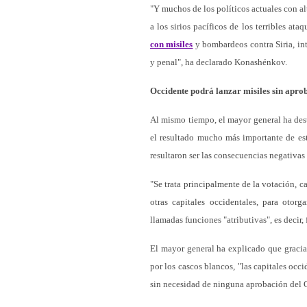
"Y muchos de los políticos actuales con a
a los sirios pacíficos de los terribles at
con misiles
y bombardeos contra Siria, inte
y penal", ha declarado Konashénkov.
Occidente podrá lanzar misiles sin apr
Al mismo tiempo, el mayor general ha dest
el resultado mucho más importante de esta
resultaron ser las consecuencias negativas 
"Se trata principalmente de la votación, 
otras capitales occidentales, para otor
llamadas funciones "atributivas", es decir, 
El mayor general ha explicado que gracias
por los cascos blancos, "las capitales occ
sin necesidad de ninguna aprobación del 