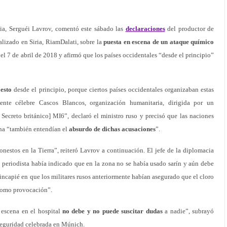
sia, Serguéi Lavrov, comentó este sábado las
declaraciones
del productor de
alizado en Siria, RiamDalati, sobre la
puesta en escena de un ataque químico
 el 7 de abril de 2018 y afirmó que los países occidentales “desde el principio”
 esto
desde el principio, porque ciertos países occidentales organizaban estas
emente célebre Cascos Blancos, organización humanitaria, dirigida por un
Secreto británico] MI6”, declaró el ministro ruso y precisó que las naciones
ena “también entendían el
absurdo de dichas acusaciones
”.
onestos en la Tierra”, reiteró Lavrov a continuación. El jefe de la diplomacia
el periodista había indicado que en la zona no se había usado sarín y aún debe
incapié en que los militares rusos anteriormente habían asegurado que el cloro
“como provocación”.
a escena en el hospital
no debe y no puede suscitar dudas
a nadie”, subrayó
Seguridad celebrada en Múnich.