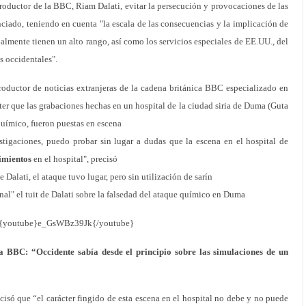
oductor de la BBC, Riam Dalati, evitar la persecución y provocaciones de las
nciado, teniendo en cuenta "la escala de las consecuencias y la implicación de
almente tienen un alto rango, así como los servicios especiales de EE.UU., del
s occidentales".
roductor de noticias extranjeras de la cadena británica BBC especializado en
ter que las grabaciones hechas en un hospital de la ciudad siria de Duma (Guta
químico, fueron puestas en escena
tigaciones, puedo probar sin lugar a dudas que la escena en el hospital de
imientos
en el hospital", precisó
 Dalati, el ataque tuvo lugar, pero sin utilización de sarín
al" el tuit de Dalati sobre la falsedad del ataque químico en Duma
{youtube}e_GsWBz39Jk{/youtube}
la BBC: “Occidente sabía desde el principio sobre las simulaciones de un
cisó que “el carácter fingido de esta escena en el hospital no debe y no puede