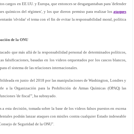
ltos cargos en EE.UU. y Europa, que entonces se desgargantaban para 'defender
aques químicos del régimen', y los que dieron permiso para realizar los
ataques
ntarán 'olvidar' el tema con el fin de evitar la responsabilidad moral, política
obación de la ONU
acado que más allá de la responsabilidad personal de determinados políticos,
s falsificaciones, basadas en los videos orquestados por los cascos blancos,
para el sistema de las relaciones internacionales.
cabildeada en junio del 2018 por las manipulaciones de Washington, Londres y
garle a la Organización para la Prohibición de Armas Químicas (OPAQ) las
funciones 'de fiscal'", ha subrayado.
 a esta decisión, tomada sobre la base de los videos falsos puestos en escena
identales podrán lanzar ataques con misiles contra cualquier Estado indeseable
Consejo de Seguridad de la ONU".