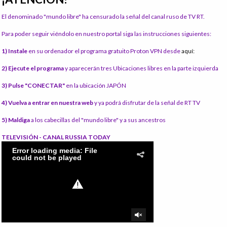
El denominado "mundo libre" ha censurado la señal del canal ruso de TV RT.
Para poder seguir viéndolo en nuestro portal siga las instrucciones siguientes:
1) Instale
en su ordenador el programa gratuito Proton VPN desde
aquí:
2) Ejecute el programa
y aparecerán tres Ubicaciones libres en la parte izquierda
3) Pulse "CONECTAR"
en la ubicación JAPÓN
4) Vuelva a entrar en nuestra web
y ya podrá disfrutar de la señal de RT TV
5) Maldiga
a los cabecillas del "mundo libre" y a sus ancestros
TELEVISIÓN - CANAL RUSSIA TODAY