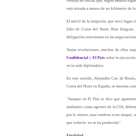
versión no oficial que, según medios españ
está situada a menos de un kilómetro de la
El móvil de la irrupción, que tuvo lugar c
líder de Corea del Norte, Kim Jong-un, 
delegación norcoreana en las negociacion
Varias revelaciones, muchas de ellas inq
Confidencial
y
El País
sobre la ejecución 
en la sede diplomática.
En este sentido, Alejandro Cao de Benós,
Corea del Norte en España, se muestra cau
"Aunque en El País se dice que aparentem
asaltantes como agentes de la CIA, debere
por lo menos, una condena a ese ataque, 
que todavía no se ha producido".
Finalidad