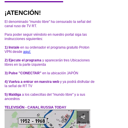
¡ATENCIÓN!
El denominado "mundo libre" ha censurado la señal del
canal ruso de TV RT.
Para poder seguir viéndolo en nuestro portal siga las
instrucciones siguientes:
1) Instale
en su ordenador el programa gratuito Proton
VPN desde
aquí:
2) Ejecute el programa
y aparecerán tres Ubicaciones
libres en la parte izquierda
3) Pulse "CONECTAR"
en la ubicación JAPÓN
4) Vuelva a entrar en nuestra web
y ya podrá disfrutar de
la señal de RT TV
5) Maldiga
a los cabecillas del "mundo libre" y a sus
ancestros
TELEVISIÓN - CANAL RUSSIA TODAY