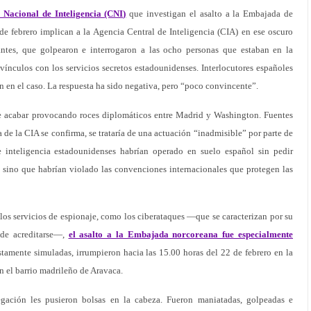
 Nacional de Inteligencia (CNI)
que investigan el asalto a la Embajada de
e febrero implican a la Agencia Central de Inteligencia (CIA) en ese oscuro
ntes, que golpearon e interrogaron a las ocho personas que estaban en la
 vínculos con los servicios secretos estadounidenses. Interlocutores españoles
n en el caso. La respuesta ha sido negativa, pero “poco convincente”.
e acabar provocando roces diplomáticos entre Madrid y Washington. Fuentes
 de la CIA se confirma, se trataría de una actuación “inadmisible” por parte de
e inteligencia estadounidenses habrían operado en suelo español sin pedir
s, sino que habrían violado las convenciones internacionales que protegen las
 los servicios de espionaje, como los ciberataques —que se caracterizan por su
ede acreditarse—,
el asalto a la Embajada norcoreana fue especialmente
amente simuladas, irrumpieron hacia las 15.00 horas del 22 de febrero en la
 el barrio madrileño de Aravaca.
gación les pusieron bolsas en la cabeza. Fueron maniatadas, golpeadas e