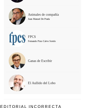
Animales de compañía
Juan Manuel De Prada
FPCS
Fernando Pino Calvo Sotelo
Ganas de Escribir
El Aullido del Lobo
EDITORIAL INCORRECTA