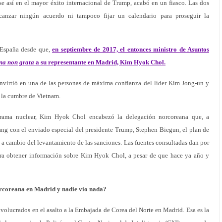
se así en el mayor éxito internacional de Trump, acabó en un fiasco. Las dos
lcanzar ningún acuerdo ni tampoco fijar un calendario para proseguir la
 España desde que,
en septiembre de 2017, el entonces ministro de Asuntos
na non grata
a su representante en Madrid, Kim Hyok Chol.
onvirtió en una de las personas de máxima confianza del líder Kim Jong-un y
e la cumbre de Vietnam.
grama nuclear, Kim Hyok Chol encabezó la delegación norcoreana que, a
ang con el enviado especial del presidente Trump, Stephen Biegun, el plan de
 a cambio del levantamiento de las sanciones. Las fuentes consultadas dan por
 era obtener información sobre Kim Hyok Chol, a pesar de que hace ya año y
orcoreana en Madrid y nadie vio nada?
nvolucrados en el asalto a la Embajada de Corea del Norte en Madrid. Esa es la