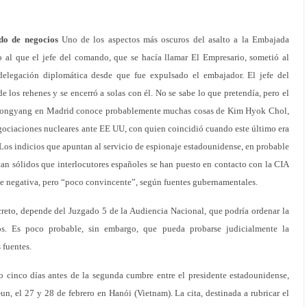
do de negocios
Uno de los aspectos más oscuros del asalto a la Embajada
o al que el jefe del comando, que se hacía llamar El Empresario, sometió al
delegación diplomática desde que fue expulsado el embajador. El jefe del
 los rehenes y se encerró a solas con él. No se sabe lo que pretendía, pero el
 Pyongyang en Madrid conoce probablemente muchas cosas de Kim Hyok Chol,
egociaciones nucleares ante EE UU, con quien coincidió cuando este último era
os indicios que apuntan al servicio de espionaje estadounidense, en probable
tan sólidos que interlocutores españoles se han puesto en contacto con la CIA
fue negativa, pero “poco convincente”, según fuentes gubernamentales.
reto, depende del Juzgado 5 de la Audiencia Nacional, que podría ordenar la
dos. Es poco probable, sin embargo, que pueda probarse judicialmente la
 fuentes.
jo cinco días antes de la segunda cumbre entre el presidente estadounidense,
 el 27 y 28 de febrero en Hanói (Vietnam). La cita, destinada a rubricar el