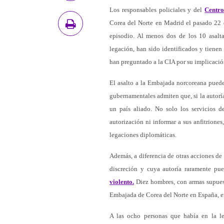
Los responsables policiales y del
Centro
Corea del Norte en Madrid el pasado 22 d
episodio. Al menos dos de los 10 asalta
legación, han sido identificados y tienen
han preguntado a la CIA por su implicació
El asalto a la Embajada norcoreana pued
gubernamentales admiten que, si la autoría
un país aliado. No solo los servicios d
autorización ni informar a sus anfitrione
legaciones diplomáticas.
Además, a diferencia de otras acciones de
discreción y cuya autoría raramente pu
violento.
Diez hombres, con armas supuest
Embajada de Corea del Norte en España, en
A las ocho personas que había en la le