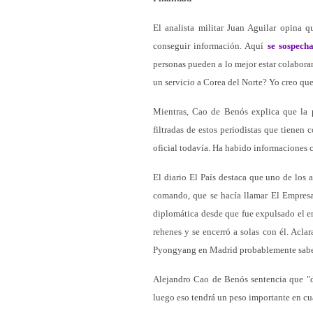
El analista militar Juan Aguilar opina q
conseguir información. Aquí
se sospech
personas pueden a lo mejor estar colabor
un servicio a Corea del Norte? Yo creo que
Mientras, Cao de Benós explica que la 
filtradas de estos periodistas que tienen 
oficial todavía. Ha habido informaciones c
El diario El País destaca que uno de los a
comando, que se hacía llamar El Empresar
diplomática desde que fue expulsado el em
rehenes y se encerró a solas con él. Acla
Pyongyang en Madrid probablemente sab
Alejandro Cao de Benós sentencia que "d
luego eso tendrá un peso importante en cu