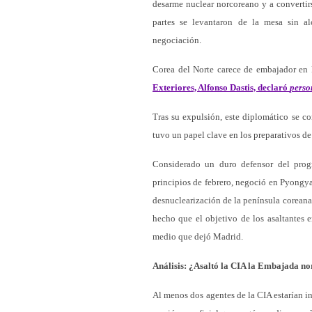
desarme nuclear norcoreano y a convertir
partes se levantaron de la mesa sin a
negociación.
Corea del Norte carece de embajador en
Exteriores, Alfonso Dastis, declaró
perso
Tras su expulsión, este diplomático se c
tuvo un papel clave en los preparativos d
Considerado un duro defensor del pro
principios de febrero, negoció en Pyongy
desnuclearización de la península coreana
hecho que el objetivo de los asaltantes
medio que dejó Madrid.
Análisis: ¿Asaltó la CIA la Embajada n
Al menos dos agentes de la CIA estarían i