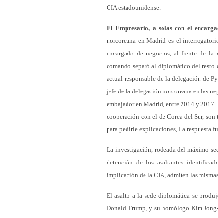
CIA estadounidense.
El Empresario, a solas con el encarga
norcoreana en Madrid es el interrogatori
encargado de negocios, al frente de la 
comando separó al diplomático del resto de
actual responsable de la delegación de
jefe de la delegación norcoreana en las n
embajador en Madrid, entre 2014 y 2017. L
cooperación con el de Corea del Sur, son 
para pedirle explicaciones, La respuesta 
La investigación, rodeada del máximo sec
detención de los asaltantes identifica
implicación de la CIA, admiten las mismas
El asalto a la sede diplomática se produ
Donald Trump, y su homólogo Kim Jong-un,