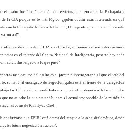
ue el asalto fue "una 'operación de servicios', para entrar en la Embajada y
a
de la CIA porque es lo más lógico: ¿quién podría estar interesada en qué
ando con la Embajada de Corea del Norte? ¿Qué agentes pueden estar haciendo
 va por ahí".
posible implicación de la CIA en el asalto, de momento son informaciones
contactos en el interior del Centro Nacional de Inteligencia, pero no hay nada
ontradictorias respecto a lo que pasó"
spectos más oscuros del asalto es el presunto interrogatorio al que el jefe del
io, sometió al encargado de negocios, quien está al frente de la delegación
bajador. El jefe del comando habría separado al diplomático del resto de los
ra que no se sabe lo que pretendía, pero el actual responsable de la misión de
e muchas cosas de Kim Hyok Chol.
e confirmarse que EEUU está detrás del ataque a la sede diplomática, desde
alquier futura negociación nuclear".