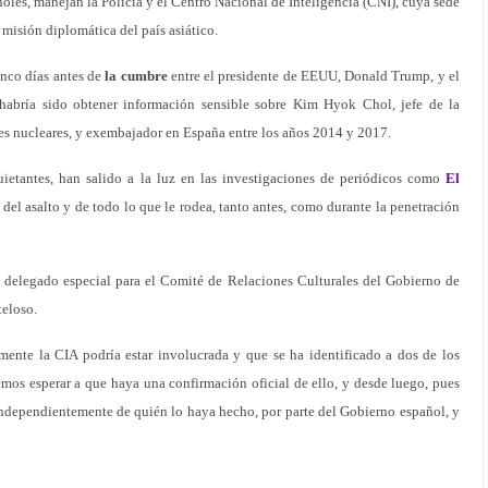
oles, manejan la Policía y el Centro Nacional de Inteligencia (CNI), cuya sede
 misión diplomática del país asiático.
inco días antes de
la cumbre
entre el presidente de EEUU, Donald Trump, y el
habría sido obtener información sensible sobre Kim Hyok Chol, jefe de la
es nucleares, y exembajador en España entre los años 2014 y 2017.
uietantes, han salido a la luz en las investigaciones de periódicos como
El
del asalto y de todo lo que le rodea, tanto antes, como durante la penetración
 delegado especial para el Comité de Relaciones Culturales del Gobierno de
teloso.
ente la CIA podría estar involucrada y que se ha identificado a dos de los
mos esperar a que haya una confirmación oficial de ello, y desde luego, pues
independientemente de quién lo haya hecho, por parte del Gobierno español, y