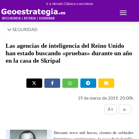
Ir a Versión Clásica o escritorio
Toggle 
SEGURIDAD
Las agencias de inteligencia del Reino Unido
han estado buscando «pruebas» durante un año
en la casa de Skripal
19 de marzo de 2019, 20:00h
A+
a-
Durante trece mil horas, cientos de soldados
británicos «registraron» la casa de la familia