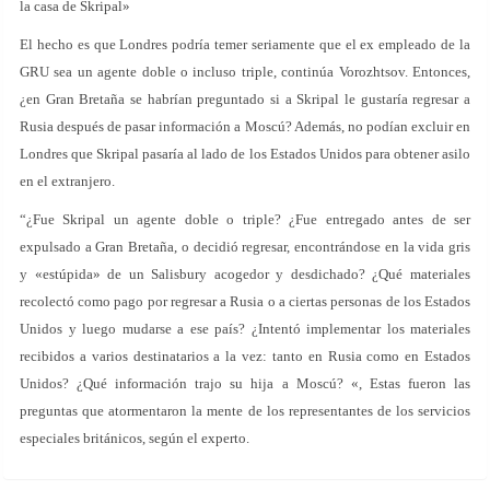
la casa de Skripal»
El hecho es que Londres podría temer seriamente que el ex empleado de la
GRU sea un agente doble o incluso triple, continúa Vorozhtsov. Entonces,
¿en Gran Bretaña se habrían preguntado si a Skripal le gustaría regresar a
Rusia después de pasar información a Moscú? Además, no podían excluir en
Londres que Skripal pasaría al lado de los Estados Unidos para obtener asilo
en el extranjero.
“¿Fue Skripal un agente doble o triple? ¿Fue entregado antes de ser
expulsado a Gran Bretaña, o decidió regresar, encontrándose en la vida gris
y «estúpida» de un Salisbury acogedor y desdichado? ¿Qué materiales
recolectó como pago por regresar a Rusia o a ciertas personas de los Estados
Unidos y luego mudarse a ese país? ¿Intentó implementar los materiales
recibidos a varios destinatarios a la vez: tanto en Rusia como en Estados
Unidos? ¿Qué información trajo su hija a Moscú? «, Estas fueron las
preguntas que atormentaron la mente de los representantes de los servicios
especiales británicos, según el experto.