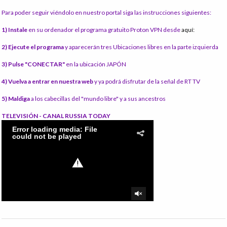
Para poder seguir viéndolo en nuestro portal siga las instrucciones siguientes:
1) Instale
en su ordenador el programa gratuito Proton VPN desde
aquí:
2) Ejecute el programa
y aparecerán tres Ubicaciones libres en la parte izquierda
3) Pulse "CONECTAR"
en la ubicación JAPÓN
4) Vuelva a entrar en nuestra web
y ya podrá disfrutar de la señal de RT TV
5) Maldiga
a los cabecillas del "mundo libre" y a sus ancestros
TELEVISIÓN - CANAL RUSSIA TODAY