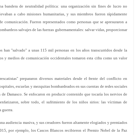
a bandera de neutralidad política: una organización sin fines de lucro no
llevaban a cabo misiones humanitarias, y sus miembros fueron rápidamente
de comunicación. Fueron representados como personas que se apresuraron a
bombardeos salvajes de las fuerzas gubernamentales: salvar vidas, proporcionar
s han "salvado" a unas 115 mil personas en los años transcurridos desde la
ios y medios de comunicación occidentales tomaron esta cifra como un valor
scatistas" prepararon diversos materiales desde el frente del conflicto en
hospitales, escuelas y mezquitas bombardeados en sus cuentas de redes sociales
 de Damasco. Se enfocaron en producir contenido que tocaría los nervios de
nfatizaron, sobre todo, el sufrimiento de los niños sirios: las víctimas de
a guerra.
 una audiencia masiva, y sus creadores fueron altamente elogiados y premiados
2015, por ejemplo, los Cascos Blancos recibieron el Premio Nobel de la Paz