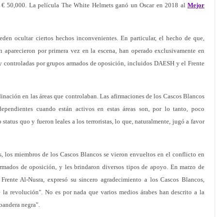
e € 50,000. La película The White Helmets ganó un Oscar en 2018 al
Mejor
den ocultar ciertos hechos inconvenientes. En particular, el hecho de que,
ón aparecieron por primera vez en la escena, han operado exclusivamente en
o y controladas por grupos armados de oposición, incluidos DAESH y el Frente
inación en las áreas que controlaban. Las afirmaciones de los Cascos Blancos
ependientes cuando están activos en estas áreas son, por lo tanto, poco
status quo y fueron leales a los terroristas, lo que, naturalmente, jugó a favor
s, los miembros de los Cascos Blancos se vieron envueltos en el conflicto en
rmados de oposición, y les brindaron diversos tipos de apoyo. En marzo de
 Frente Al-Nusra, expresó su sincero agradecimiento a los Cascos Blancos,
de la revolución". No es por nada que varios medios árabes han descrito a la
bandera negra".