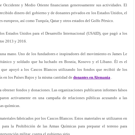
e Occidente y Medio Oriente financiaran generosamente sus actividades. El
 recibido dinero del gobierno y de donantes privados en los Estados Unidos, el
es europeos, así como Turquía, Qatar y otros estados del Golfo Pérsico.
os Estados Unidos para el Desarrollo Internacional (USAID), que pagó a los
tre 2013 y 2016.
 una mano. Uno de los fundadores e inspiradores del movimiento es James Le
británico y soldado que ha luchado en Bosnia, Kosovo y el Líbano. Él es el
que apoyó a los Cascos Blancos utilizando los fondos que recibió de los
s en los Países Bajos y la misma cantidad de
donantes en Alemania
.
ara obtener fondos y donaciones. Las organizaciones publicaron informes falsos
ciparon activamente en una campaña de relaciones públicas acusando a las
mas químicas.
ateriales fabricados por los Cascos Blancos. Estos materiales se utilizaron en
para la Prohibición de las Armas Químicas para preparar el terreno para
ntervención militar, contra el gobierno sirio.