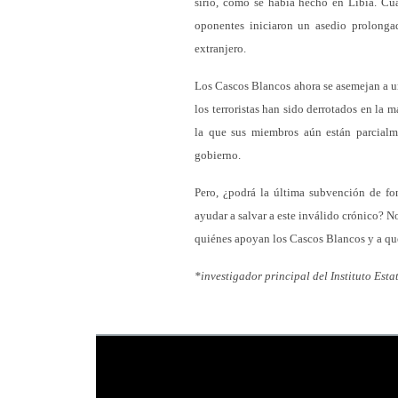
sirio, como se había hecho en Libia. Cu
oponentes iniciaron un asedio prolonga
extranjero.
Los Cascos Blancos ahora se asemejan a un
los terroristas han sido derrotados en la m
la que sus miembros aún están parcialme
gobierno.
Pero, ¿podrá la última subvención de fo
ayudar a salvar a este inválido crónico? N
quiénes apoyan los Cascos Blancos y a qué
*investigador principal del Instituto Es