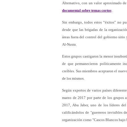
Alternativo, con un valor aproximado d
documental sobre temas cortos
.
Sin embargo, todos estos “éxitos” no pue
desde que las brigadas de la organizaci
áreas fuera del control del gobierno siri
Al-Nusra.
Estos grupos castigaron la menor insubord
de que permanecieron políticamente ind
creíbles. Sus miembros aceptaron el nuevo 
de los mismos.
Según expertos de varios países diferente
marzo de 2017 por parte de los grupos a
2017, Abu Jaber, uno de los líderes del
calificándolos de "guerreros invisibles 
organización como "Cascos Blancos bajo 