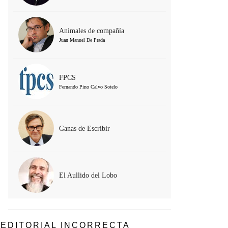
Animales de compañía
Juan Manuel De Prada
FPCS
Fernando Pino Calvo Sotelo
Ganas de Escribir
El Aullido del Lobo
EDITORIAL INCORRECTA