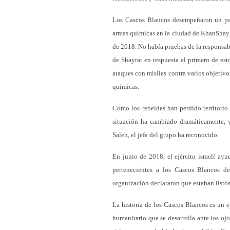
Los Cascos Blancos desempeñaron un pap
armas químicas en la ciudad de KhanShaykh
de 2018. No había pruebas de la responsab
de Shayrat en respuesta al primero de est
ataques con misiles contra varios objetiv
químicas.
Como los rebeldes han perdido territorio 
situación ha cambiado dramáticamente,
Saleh, el jefe del grupo ha reconocido.
En junio de 2018, el ejército israelí ay
pertenecientes a los Cascos Blancos d
organización declararon que estaban listos
La historia de los Cascos Blancos es un 
humanitario que se desarrolla ante los ojo