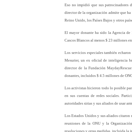
Eso no impidió que sus patrocinadores d
director de la organización admite que ha
Reino Unido, los Países Bajos y otros país
El mayor donante ha sido la Agencia de l
Cascos Blancos al menos $ 23 millones en
Los servicios especiales también echaron
Mesurier, un ex oficial de inteligencia 
director de la Fundación MaydayRescue 
donantes, incluidos $ 4.5 millones de ONG
Los activistas hicieron todo lo posible p
en sus cuentas de redes sociales. Parti
autoridades sirias y sus aliados de usar ar
Los Estados Unidos y sus aliados citaron m
reuniones de la ONU y la Organización 
resoluciones y otras medidas, incluida la i