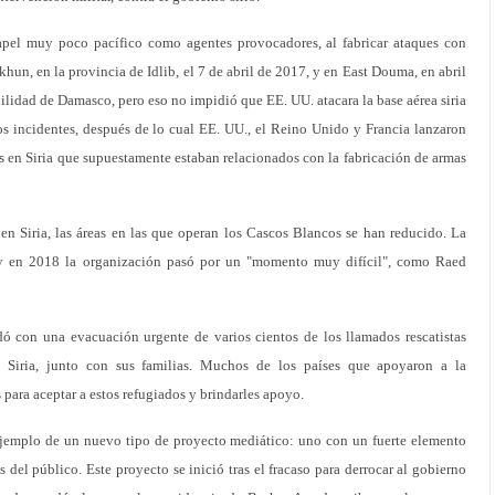
el muy poco pacífico como agentes provocadores, al fabricar ataques con
un, en la provincia de Idlib, el 7 de abril de 2017, y en East Douma, en abril
ilidad de Damasco, pero eso no impidió que EE. UU. atacara la base aérea siria
os incidentes, después de lo cual EE. UU., el Reino Unido y Francia lanzaron
os en Siria que supuestamente estaban relacionados con la fabricación de armas
en Siria, las áreas en las que operan los Cascos Blancos se han reducido. La
 y en 2018 la organización pasó por un "momento muy difícil", como Raed
udó con una evacuación urgente de varios cientos de los llamados rescatistas
e Siria, junto con sus familias. Muchos de los países que apoyaron a la
 para aceptar a estos refugiados y brindarles apoyo.
ejemplo de un nuevo tipo de proyecto mediático: uno con un fuerte elemento
s del público. Este proyecto se inició tras el fracaso para derrocar al gobierno