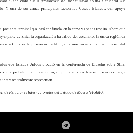
ando quedó claro que la presidencia de Bashar Assad no iba a colapsar, sus
do. Y una de sus armas principales fueron los Cascos Blancos, con apoyo
 paciente terminal que está confinado en la cama y apenas respira. Ahora que
ayor parte de Siria, la organización ha salido del escenario: la única región en
nte activos es la provincia de Idlib, que aún no está bajo el control del
ndos que Estados Unidos procuró en la conferencia de Bruselas sobre Siria,
o parece probable. Por el contrario, simplemente irá a demostrar, una vez más, a
 intereses realmente representan.
tatal de Relaciones Internacionales del Estado de Moscú (MGIMO)