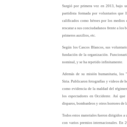
Surgió por primera vez en 2013, bajo un
partidista formada por voluntarios que 
calificados como héroes por los medios 
rescatar a sus conciudadanos frente a los 
primeros auxilios, etc.
Según los Cascos Blancos, sus voluntario
fundación de la organización. Funcionar
nominal, y se ha repetido infinitamente.
Además de su misión humanitaria, los "re
Siria. Publicaron fotografías y videos de 
como evidencia de la maldad del régimen
los espectadores en Occidente. Así que e
disparos, bombardeos y otros horrores de l
Todos estos materiales fueron dirigidos a
con varios premios internacionales. En 