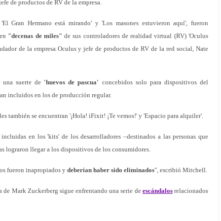
jefe de productos de RV de la empresa.
 'El Gran Hermano está mirando' y 'Los masones estuvieron aquí', fueron
 en
"decenas de miles"
de sus controladores de realidad virtual (RV) 'Oculus
ndador de la empresa Oculus y jefe de productos de RV de la red social, Nate
r una suerte de
'huevos de pascua'
concebidos solo para dispositivos del
ran incluidos en los de producción regular.
les también se encuentran '¡Hola! iFixit! ¡Te vemos!' y 'Espacio para alquiler'.
incluidas en los 'kits' de los desarrolladores –destinados a las personas que
ras lograron llegar a los dispositivos de los consumidores.
stos fueron inapropiados y
deberían haber sido eliminados
", escribió Mitchell.
sa de Mark Zuckerberg sigue enfrentando una serie de
escándalos
relacionados