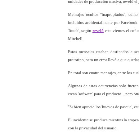
unidades de producción masiva, reveló el 
Mensajes ocultos "inapropiados", como
incluidos accidentalmente por Facebook
Touch', según
reveló
este viernes el cofu
Mitchell.
Estos mensajes estaban destinados a se
prototipo, pero un error llevó a que queda
En total son cuatro mensajes, entre los cua
Algunas de estas ocurrencias solo fueron 
crean 'software' para el producto–, pero ot
"Si bien aprecio los 'huevos de pascua', e
El incidente se produce mientras la empe
con la privacidad del usuario.