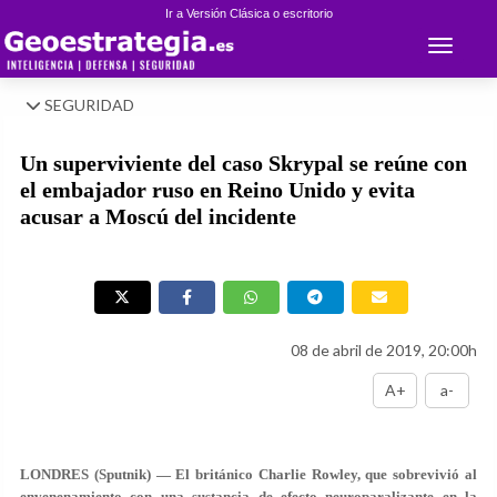
Ir a Versión Clásica o escritorio
Toggle 
SEGURIDAD
Un superviviente del caso Skrypal se reúne con
el embajador ruso en Reino Unido y evita
acusar a Moscú del incidente
08 de abril de 2019, 20:00h
A+
a-
LONDRES (Sputnik) — El británico Charlie Rowley, que sobrevivió al
envenenamiento con una sustancia de efecto neuroparalizante en la