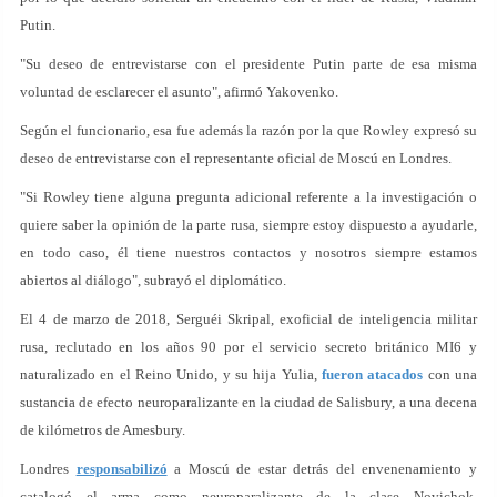
Putin.
"Su deseo de entrevistarse con el presidente Putin parte de esa misma
voluntad de esclarecer el asunto", afirmó Yakovenko.
Según el funcionario, esa fue además la razón por la que Rowley expresó su
deseo de entrevistarse con el representante oficial de Moscú en Londres.
"Si Rowley tiene alguna pregunta adicional referente a la investigación o
quiere saber la opinión de la parte rusa, siempre estoy dispuesto a ayudarle,
en todo caso, él tiene nuestros contactos y nosotros siempre estamos
abiertos al diálogo", subrayó el diplomático.
El 4 de marzo de 2018, Serguéi Skripal, exoficial de inteligencia militar
rusa, reclutado en los años 90 por el servicio secreto británico MI6 y
naturalizado en el Reino Unido, y su hija Yulia,
fueron atacados
con una
sustancia de efecto neuroparalizante en la ciudad de Salisbury, a una decena
de kilómetros de Amesbury.
Londres
responsabilizó
a Moscú de estar detrás del envenenamiento y
catalogó el arma como neuroparalizante de la clase Novichok,