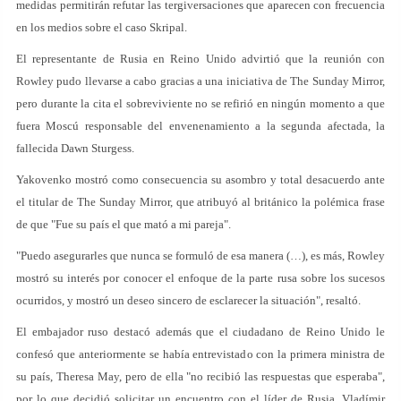
medidas permitirán refutar las tergiversaciones que aparecen con frecuencia
en los medios sobre el caso Skripal.
El representante de Rusia en Reino Unido advirtió que la reunión con
Rowley pudo llevarse a cabo gracias a una iniciativa de The Sunday Mirror,
pero durante la cita el sobreviviente no se refirió en ningún momento a que
fuera Moscú responsable del envenenamiento a la segunda afectada, la
fallecida Dawn Sturgess.
Yakovenko mostró como consecuencia su asombro y total desacuerdo ante
el titular de The Sunday Mirror, que atribuyó al británico la polémica frase
de que "Fue su país el que mató a mi pareja".
"Puedo asegurarles que nunca se formuló de esa manera (…), es más, Rowley
mostró su interés por conocer el enfoque de la parte rusa sobre los sucesos
ocurridos, y mostró un deseo sincero de esclarecer la situación", resaltó.
El embajador ruso destacó además que el ciudadano de Reino Unido le
confesó que anteriormente se había entrevistado con la primera ministra de
su país, Theresa May, pero de ella "no recibió las respuestas que esperaba",
por lo que decidió solicitar un encuentro con el líder de Rusia, Vladímir