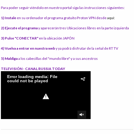
Para poder seguir viéndolo en nuestro portal siga las instrucciones siguientes:
1) Instale
en su ordenador el programa gratuito Proton VPN desde
aquí:
2) Ejecute el programa
y aparecerán tres Ubicaciones libres en la parte izquierda
3) Pulse "CONECTAR"
en la ubicación JAPÓN
4) Vuelva a entrar en nuestra web
y ya podrá disfrutar de la señal de RT TV
5) Maldiga
a los cabecillas del "mundo libre" y a sus ancestros
TELEVISIÓN - CANAL RUSSIA TODAY