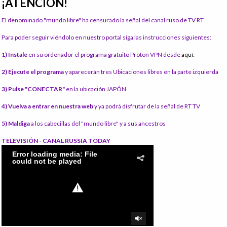
¡ATENCIÓN!
El denominado "mundo libre" ha censurado la señal del canal ruso de TV RT.
Para poder seguir viéndolo en nuestro portal siga las instrucciones siguientes:
1) Instale
en su ordenador el programa gratuito Proton VPN desde
aquí:
2) Ejecute el programa
y aparecerán tres Ubicaciones libres en la parte izquierda
3) Pulse "CONECTAR"
en la ubicación JAPÓN
4) Vuelva a entrar en nuestra web
y ya podrá disfrutar de la señal de RT TV
5) Maldiga
a los cabecillas del "mundo libre" y a sus ancestros
TELEVISIÓN - CANAL RUSSIA TODAY