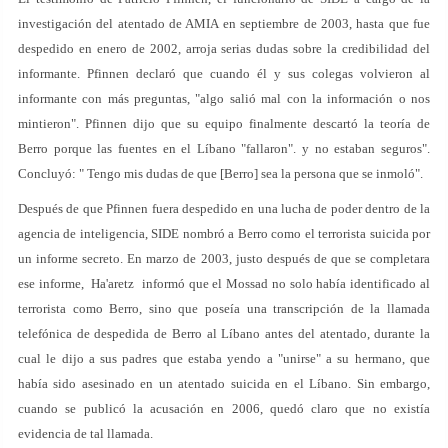
investigación del atentado de AMIA en septiembre de 2003, hasta que fue
despedido en enero de 2002, arroja serias dudas sobre la credibilidad del
informante. Pfinnen declaró que cuando él y sus colegas volvieron al
informante con más preguntas, "algo salió mal con la información o nos
mintieron". Pfinnen dijo que su equipo finalmente descartó la teoría de
Berro porque las fuentes en el Líbano "fallaron". y no estaban seguros".
Concluyó: " Tengo mis dudas de que [Berro] sea la persona que se inmoló".
Después de que Pfinnen fuera despedido en una lucha de poder dentro de la
agencia de inteligencia, SIDE nombró a Berro como el terrorista suicida por
un informe secreto. En marzo de 2003, justo después de que se completara
ese informe, Ha'aretz informó que el Mossad no solo había identificado al
terrorista como Berro, sino que poseía una transcripción de la llamada
telefónica de despedida de Berro al Líbano antes del atentado, durante la
cual le dijo a sus padres que estaba yendo a "unirse" a su hermano, que
había sido asesinado en un atentado suicida en el Líbano. Sin embargo,
cuando se publicó la acusación en 2006, quedó claro que no existía
evidencia de tal llamada.