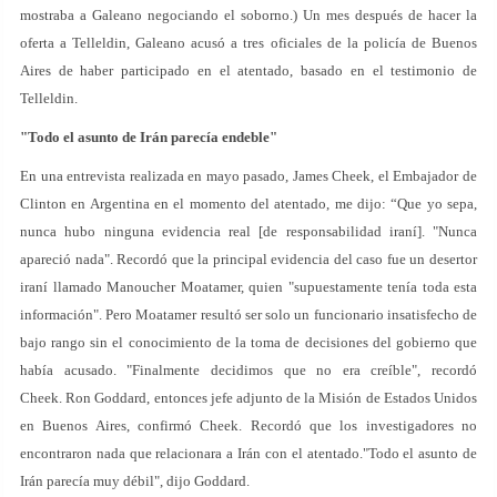
mostraba a Galeano negociando el soborno.) Un mes después de hacer la
oferta a Telleldin, Galeano acusó a tres oficiales de la policía de Buenos
Aires de haber participado en el atentado, basado en el testimonio de
Telleldin.
"Todo el asunto de Irán parecía endeble"
En una entrevista realizada en mayo pasado, James Cheek, el Embajador de
Clinton en Argentina en el momento del atentado, me dijo: “Que yo sepa,
nunca hubo ninguna evidencia real [de responsabilidad iraní]. "Nunca
apareció nada". Recordó que la principal evidencia del caso fue un desertor
iraní llamado Manoucher Moatamer, quien "supuestamente tenía toda esta
información". Pero Moatamer resultó ser solo un funcionario insatisfecho de
bajo rango sin el conocimiento de la toma de decisiones del gobierno que
había acusado. "Finalmente decidimos que no era creíble", recordó
Cheek. Ron Goddard, entonces jefe adjunto de la Misión de Estados Unidos
en Buenos Aires, confirmó Cheek. Recordó que los investigadores no
encontraron nada que relacionara a Irán con el atentado."Todo el asunto de
Irán parecía muy débil", dijo Goddard.