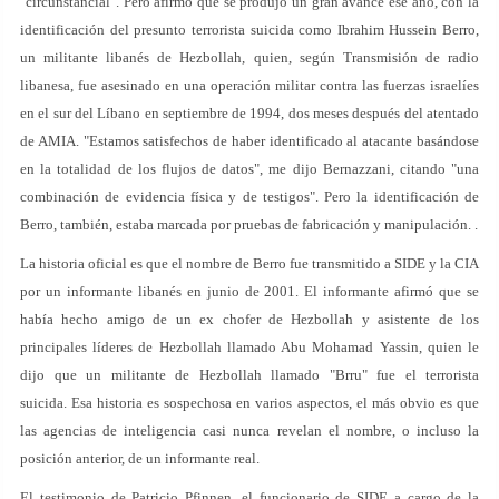
"circunstancial". Pero afirmó que se produjo un gran avance ese año, con la
identificación del presunto terrorista suicida como Ibrahim Hussein Berro,
un militante libanés de Hezbollah, quien, según Transmisión de radio
libanesa, fue asesinado en una operación militar contra las fuerzas israelíes
en el sur del Líbano en septiembre de 1994, dos meses después del atentado
de AMIA. "Estamos satisfechos de haber identificado al atacante basándose
en la totalidad de los flujos de datos", me dijo Bernazzani, citando "una
combinación de evidencia física y de testigos". Pero la identificación de
Berro, también, estaba marcada por pruebas de fabricación y manipulación. .
La historia oficial es que el nombre de Berro fue transmitido a SIDE y la CIA
por un informante libanés en junio de 2001. El informante afirmó que se
había hecho amigo de un ex chofer de Hezbollah y asistente de los
principales líderes de Hezbollah llamado Abu Mohamad Yassin, quien le
dijo que un militante de Hezbollah llamado "Brru" fue el terrorista
suicida. Esa historia es sospechosa en varios aspectos, el más obvio es que
las agencias de inteligencia casi nunca revelan el nombre, o incluso la
posición anterior, de un informante real.
El testimonio de Patricio Pfinnen, el funcionario de SIDE a cargo de la