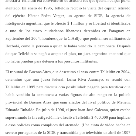
arrestar a Telleldin era convencerlo de acusar a los que querían culpar por el
atentado. En enero de 1995, Telleldin recibió la visita del capitán retirado
del ejército Héctor Pedro Vergez, un agente de SIDE, la agencia de
inteligencia argentina, que le ofreció $ 1 millón y su libertad si identificaba
a uno de los cinco ciudadanos libaneses detenidos en Paraguay en
Septiembre del 2004, hombres que la CIA dijo que podrían ser militantes de
Hezbolá, como la persona a quien le había vendido la camioneta. Después
de que Telleldin se negó a aceptar el plan, un juez argentino encontró que
no había pruebas para detener a los presuntos militantes.
El tribunal de Buenos Aires, que desestimó el caso contra Telleldin en 2004,
determinó que una jueza federal, Luisa Riva Aramayo, se reunió con
Telleldin en 1995 para discutir otra posibilidad: pagarle para testificar que
había vendido la camioneta a varias figuras de alto rango en la policía
provincial de Buenos Aires que eran aliados del rival político de Menem,
Eduardo Duhalde. En julio de 1996, el juez Juan José Galeano, quien estaba
supervisando la investigación, le ofreció a Telleldin $ 400,000 para implicar
a esos policías como cómplices del atentado. (Una cinta de video hecha en
secreto por agentes de la SIDE y transmitida por televisión en abril de 1997