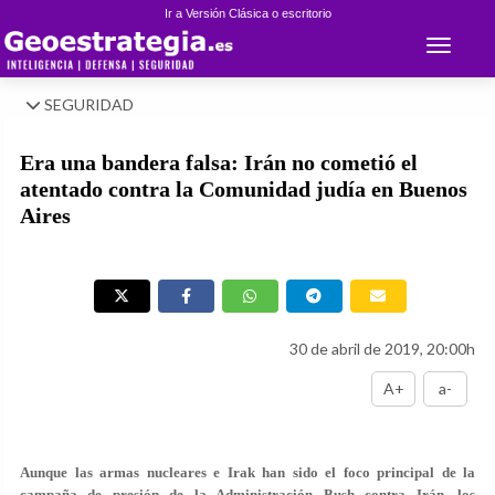
Ir a Versión Clásica o escritorio
Toggle 
SEGURIDAD
Era una bandera falsa: Irán no cometió el
atentado contra la Comunidad judía en Buenos
Aires
30 de abril de 2019, 20:00h
A+
a-
Aunque las armas nucleares e Irak han sido el foco principal de la
campaña de presión de la Administración Bush contra Irán, los