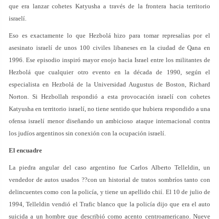
que era lanzar cohetes Katyusha a través de la frontera hacia territorio
israelí.
Eso es exactamente lo que Hezbolá hizo para tomar represalias por el
asesinato israelí de unos 100 civiles libaneses en la ciudad de Qana en
1996. Ese episodio inspiró mayor enojo hacia Israel entre los militantes de
Hezbolá que cualquier otro evento en la década de 1990, según el
especialista en Hezbolá de la Universidad Augustus de Boston, Richard
Norton. Si Hezbollah respondió a esta provocación israelí con cohetes
Katyusha en territorio israelí, no tiene sentido que hubiera respondido a una
ofensa israelí menor diseñando un ambicioso ataque internacional contra
los judíos argentinos sin conexión con la ocupación israelí.
El encuadre
La piedra angular del caso argentino fue Carlos Alberto Telleldin, un
vendedor de autos usados ??con un historial de tratos sombríos tanto con
delincuentes como con la policía, y tiene un apellido chií. El 10 de julio de
1994, Telleldin vendió el Trafic blanco que la policía dijo que era el auto
suicida a un hombre que describió como acento centroamericano. Nueve