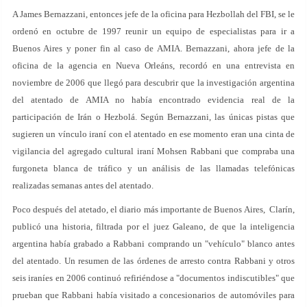
A James Bernazzani, entonces jefe de la oficina para Hezbollah del FBI, se le
ordenó en octubre de 1997 reunir un equipo de especialistas para ir a
Buenos Aires y poner fin al caso de AMIA. Bernazzani, ahora jefe de la
oficina de la agencia en Nueva Orleáns, recordó en una entrevista en
noviembre de 2006 que llegó para descubrir que la investigación argentina
del atentado de AMIA no había encontrado evidencia real de la
participación de Irán o Hezbolá. Según Bernazzani, las únicas pistas que
sugieren un vínculo iraní con el atentado en ese momento eran una cinta de
vigilancia del agregado cultural iraní Mohsen Rabbani que compraba una
furgoneta blanca de tráfico y un análisis de las llamadas telefónicas
realizadas semanas antes del atentado.
Poco después del atetado, el diario más importante de Buenos Aires, Clarín,
publicó una historia, filtrada por el juez Galeano, de que la inteligencia
argentina había grabado a Rabbani comprando un "vehículo" blanco antes
del atentado. Un resumen de las órdenes de arresto contra Rabbani y otros
seis iraníes en 2006 continuó refiriéndose a "documentos indiscutibles" que
prueban que Rabbani había visitado a concesionarios de automóviles para