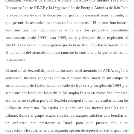
Comisión Nacional de Energía Atómica, diciendo que durante 1992 hubo
"contactos" entre INVAP y la Organización de Energía Atómica de Irán "con
la expectativa de que la decisión del gobierno nacional sería revisada, lo
que permitiría reanudar las tareas en los contratos”. El mismo funcionario
confirmó que las negociaciones sobre los dos proyectos cancelados
continuaron desde 1993 hasta 1995, antes y después de la explosión de
AMIA. Esas revelaciones sugieren que la la actitud iraní hacia Argentina en
el momento del atentado fue exactamente la contraria a la que se afirma en
la acusación.
El motivo de Hezbollah para involucrarse en el atentado de AMIA, según la
acusación, fue una venganza contra el bombardeo israelí de un campo de
entrenamiento de Hezbollah en el valle de Bekaa a principios de 1994 y el
secuestro por Israel del líder chiíta Mustapha Dirani en mayo. Sin embargo,
esa teoría no explica por qué Hezbolá escogería tomar represalias contra los
judíos en Argentina. Ya estaba en guerra con las fuerzas israelíes en el
Líbano, donde el grupo estaba empleando ataques suicidas con bombas en
un esfuerzo por presionar a Israel para que pusiera fin a su
ocupación. Hezbolá tenía una segunda opción de represalia fácil disponible,