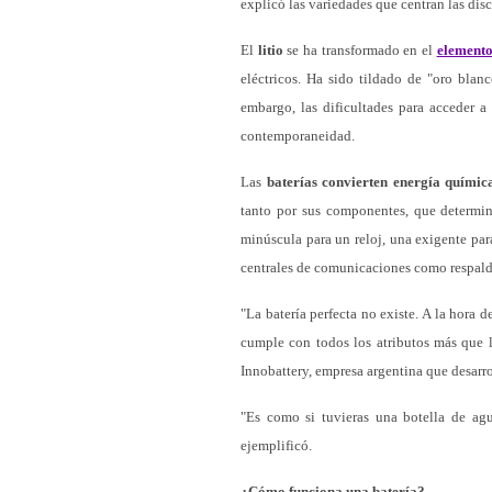
explicó las variedades que centran las dis
El
litio
se ha transformado en el
elemento
eléctricos. Ha sido tildado de "oro bla
embargo, las dificultades para acceder a 
contemporaneidad.
Las
baterías convierten energía química
tanto por sus componentes, que determin
minúscula para un reloj, una exigente pa
centrales de comunicaciones como respald
"La batería perfecta no existe. A la hora 
cumple con todos los atributos más que 
Innobattery, empresa argentina que desarrol
"Es como si tuvieras una botella de agu
ejemplificó.
¿Cómo funciona una batería?