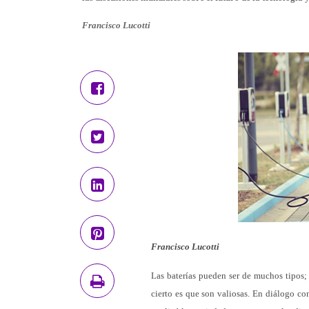
Francisco Lucotti
Francisco Lucotti
Las baterías pueden ser de muchos tipos; 
cierto es que son valiosas. En diálogo c