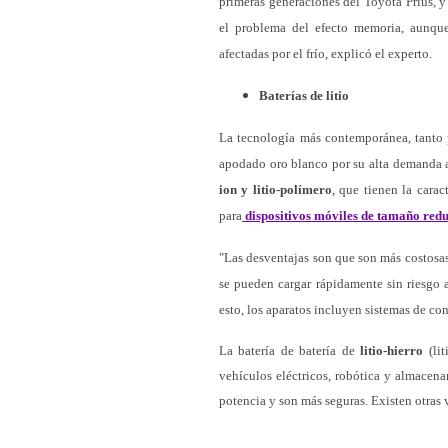
primeras generaciones del Toyota Prius, y
el problema del efecto memoria, aunque
afectadas por el frío, explicó el experto.
Baterías de litio
La tecnología más contemporánea, tanto pa
apodado oro blanco por su alta demanda ac
ion y litio-polímero
, que tienen la carac
para
dispositivos móviles de tamaño red
"Las desventajas son que son más costosas
se pueden cargar rápidamente sin riesgo a
esto, los aparatos incluyen sistemas de co
La batería de batería de
litio-hierro
(lit
vehículos eléctricos, robótica y almacen
potencia y son más seguras. Existen otras v