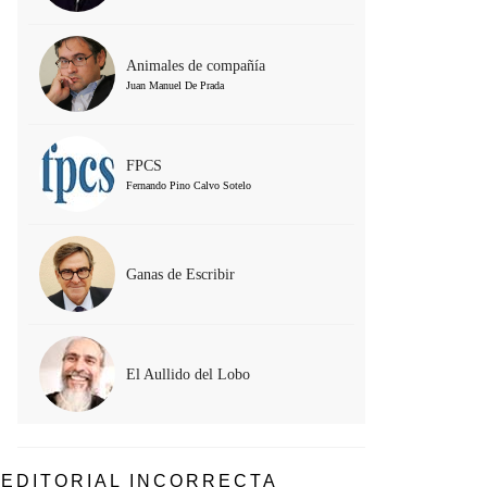
Animales de compañía
Juan Manuel De Prada
FPCS
Fernando Pino Calvo Sotelo
Ganas de Escribir
El Aullido del Lobo
EDITORIAL INCORRECTA