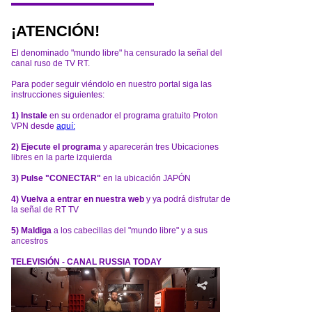
¡ATENCIÓN!
El denominado "mundo libre" ha censurado la señal del
canal ruso de TV RT.
Para poder seguir viéndolo en nuestro portal siga las
instrucciones siguientes:
1) Instale
en su ordenador el programa gratuito Proton
VPN desde
aquí:
2) Ejecute el programa
y aparecerán tres Ubicaciones
libres en la parte izquierda
3) Pulse "CONECTAR"
en la ubicación JAPÓN
4) Vuelva a entrar en nuestra web
y ya podrá disfrutar de
la señal de RT TV
5) Maldiga
a los cabecillas del "mundo libre" y a sus
ancestros
TELEVISIÓN - CANAL RUSSIA TODAY