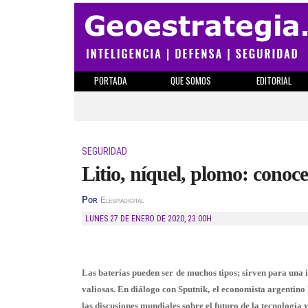
PORTADA
QUE SOMOS
EDITORIAL
SEGURIDAD
Litio, níquel, plomo: conoc
Por
Elespiadigital
LUNES 27 DE ENERO DE 2020
,
23:00H
Las baterías pueden ser de muchos tipos; sirven para una i
valiosas. En diálogo con Sputnik, el economista argentino
las discusiones mundiales sobre el futuro de la tecnología 