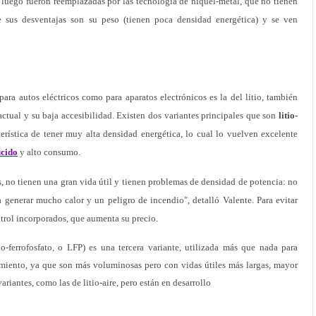
 luego fueron reemplazadas por las tecnología de níquel-metal, que no tienen
 sus desventajas son su peso (tienen poca densidad energética) y se ven
ra autos eléctricos como para aparatos electrónicos es la del litio, también
tual y su baja accesibilidad. Existen dos variantes principales que son
litio-
terística de tener muy alta densidad energética, lo cual lo vuelven excelente
ucido
y alto consumo.
, no tienen una gran vida útil y tienen problemas de densidad de potencia: no
 generar mucho calor y un peligro de incendio", detalló Valente. Para evitar
ntrol incorporados, que aumenta su precio.
io-ferrofosfato, o LFP) es una tercera variante, utilizada más que nada para
amiento, ya que son más voluminosas pero con vidas útiles más largas, mayor
ariantes, como las de litio-aire, pero están en desarrollo