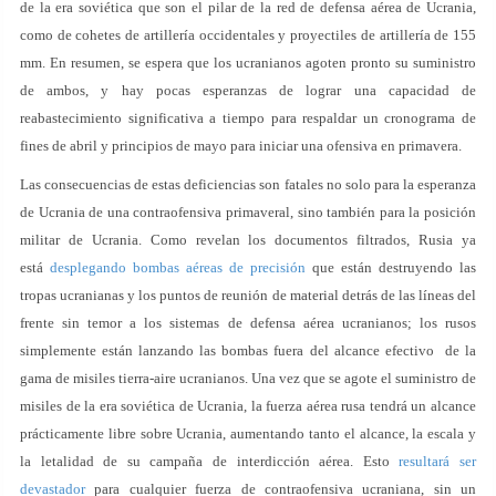
de la era soviética que son el pilar de la red de defensa aérea de Ucrania,
como de cohetes de artillería occidentales y proyectiles de artillería de 155
mm. En resumen, se espera que los ucranianos agoten pronto su suministro
de ambos, y hay pocas esperanzas de lograr una capacidad de
reabastecimiento significativa a tiempo para respaldar un cronograma de
fines de abril y principios de mayo para iniciar una ofensiva en primavera.
Las consecuencias de estas deficiencias son fatales no solo para la esperanza
de Ucrania de una contraofensiva primaveral, sino también para la posición
militar de Ucrania. Como revelan los documentos filtrados, Rusia ya
está
desplegando bombas aéreas de precisión
que están destruyendo las
tropas ucranianas y los puntos de reunión de material detrás de las líneas del
frente sin temor a los sistemas de defensa aérea ucranianos; los rusos
simplemente están lanzando las bombas fuera del alcance efectivo de la
gama de misiles tierra-aire ucranianos. Una vez que se agote el suministro de
misiles de la era soviética de Ucrania, la fuerza aérea rusa tendrá un alcance
prácticamente libre sobre Ucrania, aumentando tanto el alcance, la escala y
la letalidad de su campaña de interdicción aérea. Esto
resultará ser
devastador
para cualquier fuerza de contraofensiva ucraniana, sin un