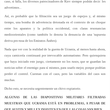
caso, si falla, los diversos patrocinadores de Kiev siempre podrán decir: les
advertimos...
Así, es probable que la filtración sea un juego de espejos y, al mismo
tiempo, una bomba de advertencia detonada en el contexto de un choque
entre los aparatos y la política occidental, con claras resonancias
medioorientales (como también lo denota la denuncia de una 'supuesta
deriva pro-rusa de los Emiratos Árabes).
Nada que ver con la realidad de la guerra de Ucrania, al menos hasta ahora,
cuya carnicería continuará por irrevocable automatismo. Pero quienquiera
que haya iniciado este juego, ciertamente no los rusos, que se guardan las
noticias sobre el enemigo para sí mismos, para usarlo mejor, porque podrían
perder el control. Cuentan con el caos, pero las variables del caos son
muchas.
Dicho esto, se necesita urgentemente un chivo expiatorio.
ALGUNAS DE LAS DIAPOSITIVAS MILITARES FILTRADAS
MUESTRAN QUE UCRANIA ESTÁ EN PROBLEMAS, A PESAR DE
QUE AUSTIN Y MILLEY INSISTEN EN QUE LAS COSAS VAN BIEN