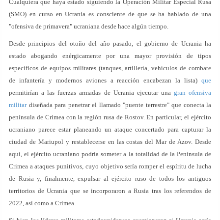
Cualquiera que haya estado siguiendo la Operación Militar Especial Rusa
(SMO) en curso en Ucrania es consciente de que se ha hablado de una
"ofensiva de primavera" ucraniana desde hace algún tiempo.
Desde principios del otoño del año pasado, el gobierno de Ucrania ha
estado abogando enérgicamente por una mayor provisión de tipos
específicos de equipos militares (tanques, artillería, vehículos de combate
de infantería y modernos aviones a reacción encabezan la lista)
que
permitirían a las fuerzas armadas de Ucrania ejecutar una
gran ofensiva
militar
diseñada para penetrar el llamado "puente terrestre" que conecta la
península de Crimea con la región rusa de Rostov. En particular, el ejército
ucraniano parece estar planeando un ataque concertado para capturar la
ciudad de Mariupol y restablecerse en las costas del Mar de Azov. Desde
aquí, el ejército ucraniano podría someter a la totalidad de la Península de
Crimea a ataques punitivos, cuyo objetivo sería romper el espíritu de lucha
de Rusia y, finalmente, expulsar al ejército ruso de todos los antiguos
territorios de Ucrania que se incorporaron a Rusia tras los referendos de
2022, así como a Crimea.