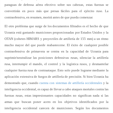
paraguas de defensa aérea efectivo sobre sus cabezas, estas fuerzas se
convertirán en poco más que presas fáciles para el ejército ruso. La
contraofensiva, en resumen, morirá antes de que pueda comenzar.
El otro problema que surge de los documentos filtrados es el hecho de que
Ucrania está gastando municiones proporcionadas por Estados Unidos y la
OTAN (cohetes HIMARS y proyectiles de artillería de 155 mm) a un ritmo
mucho mayor del que puede reabastecerse. El éxito de cualquier posible
contraofensiva de primavera se centra en la capacidad de Ucrania para
suprimir/neutralizar las posiciones defensivas rusas, silenciar la artillería
rusa, interrumpir el mando, el control y la logística rusos, y desmantelar
cualquier fuerza rusa de contraataque. Esto solo puede lograrse mediante la
aplicación extensiva de fuegos de artillería de precisión. Si bien Ucrania ha
demostrado que, cuando
cuenta con sistemas de artillería occidentales
y la
inteligencia occidental, es capaz de llevar a cabo ataques mortales contra las
fuerzas rusas, estas impresionantes capacidades no significan nada si las
armas que buscan poner acero en los objetivos identificados por la
inteligencia occidental carecen de municiones. Según los documentos