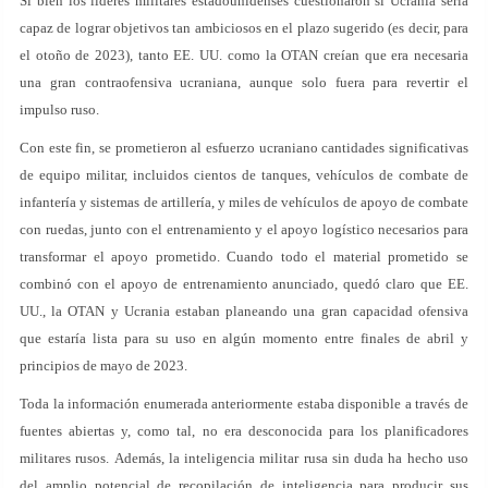
Si bien los líderes militares estadounidenses cuestionaron si Ucrania sería
capaz de lograr objetivos tan ambiciosos en el plazo sugerido (es decir, para
el otoño de 2023), tanto EE. UU. como la OTAN creían que era necesaria
una gran contraofensiva ucraniana, aunque solo fuera para revertir el
impulso ruso.
Con este fin, se prometieron al esfuerzo ucraniano cantidades significativas
de equipo militar, incluidos cientos de tanques, vehículos de combate de
infantería y sistemas de artillería, y miles de vehículos de apoyo de combate
con ruedas, junto con el entrenamiento y el apoyo logístico necesarios para
transformar el apoyo prometido. Cuando todo el material prometido se
combinó con el apoyo de entrenamiento anunciado, quedó claro que EE.
UU., la OTAN y Ucrania estaban planeando una gran capacidad ofensiva
que estaría lista para su uso en algún momento entre finales de abril y
principios de mayo de 2023.
Toda la información enumerada anteriormente estaba disponible a través de
fuentes abiertas y, como tal, no era desconocida para los planificadores
militares rusos. Además, la inteligencia militar rusa sin duda ha hecho uso
del amplio potencial de recopilación de inteligencia para producir sus