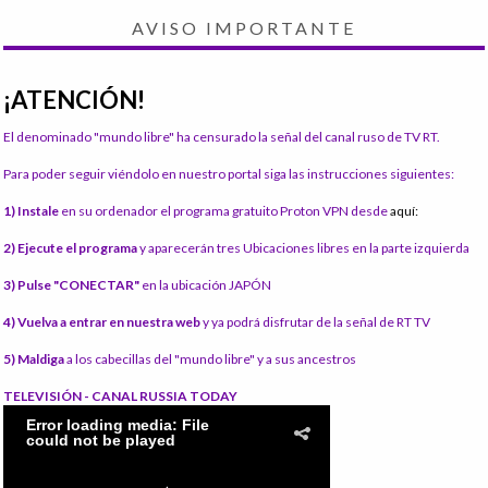
AVISO IMPORTANTE
¡ATENCIÓN!
El denominado "mundo libre" ha censurado la señal del canal ruso de TV RT.
Para poder seguir viéndolo en nuestro portal siga las instrucciones siguientes:
1) Instale
en su ordenador el programa gratuito Proton VPN desde
aquí:
2) Ejecute el programa
y aparecerán tres Ubicaciones libres en la parte izquierda
3) Pulse "CONECTAR"
en la ubicación JAPÓN
4) Vuelva a entrar en nuestra web
y ya podrá disfrutar de la señal de RT TV
5) Maldiga
a los cabecillas del "mundo libre" y a sus ancestros
TELEVISIÓN - CANAL RUSSIA TODAY