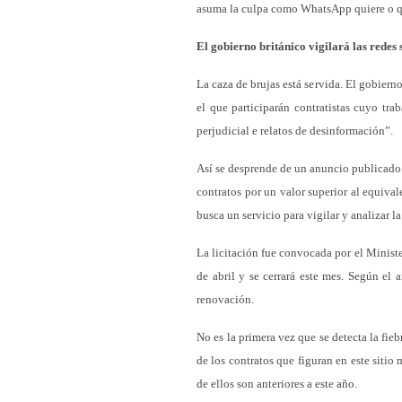
asuma la culpa como WhatsApp quiere o q
El gobierno británico vigilará las redes
La caza de brujas está servida. El gobiern
el que participarán contratistas cuyo tra
perjudicial e relatos de desinformación”.
Así se desprende de un anuncio publicado 
contratos por un valor superior al equiva
busca un servicio para vigilar y analizar l
La licitación fue convocada por el Minis
de abril y se cerrará este mes. Según el
renovación.
No es la primera vez que se detecta la fie
de los contratos que figuran en este sitio
de ellos son anteriores a este año.