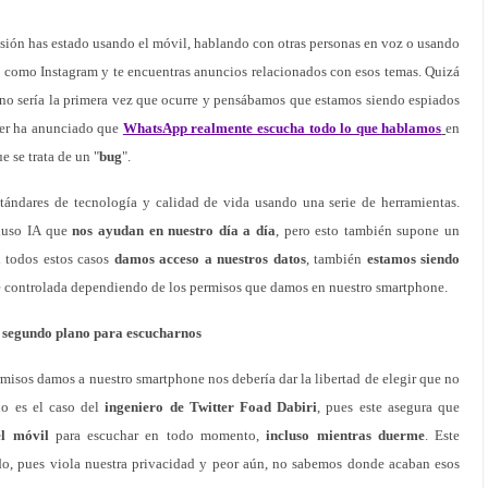
sión has estado usando el móvil, hablando con otras personas en voz o usando
s como Instagram y te encuentras anuncios relacionados con esos temas. Quizá
 no sería la primera vez que ocurre y pensábamos que estamos siendo espiados
ter ha anunciado que
WhatsApp realmente escucha todo lo que hablamos
en
 se trata de un "
bug
".
tándares de tecnología y calidad de vida usando una serie de herramientas.
cluso IA que
nos ayudan en nuestro día a día
, pero esto también supone un
 todos estos casos
damos acceso a nuestros datos
, también
estamos siendo
 controlada dependiendo de los permisos que damos en nuestro smartphone.
 segundo plano para escucharnos
rmisos damos a nuestro smartphone nos debería dar la libertad de elegir que no
 no es el caso del
ingeniero de Twitter Foad Dabiri
, pues este asegura que
l móvil
para escuchar en todo momento,
incluso mientras duerme
. Este
do, pues viola nuestra privacidad y peor aún, no sabemos donde acaban esos