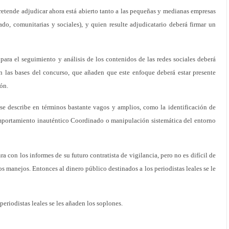
pretende adjudicar ahora está abierto tanto a las pequeñas y medianas empresas
o, comunitarias y sociales), y quien resulte adjudicatario deberá firmar un
 para el seguimiento y análisis de los contenidos de las redes sociales deberá
an las bases del concurso, que añaden que este enfoque deberá estar presente
ión.
se describe en términos bastante vagos y amplios, como la identificación de
mportamiento inauténtico Coordinado o manipulación sistemática del entorno
a con los informes de su futuro contratista de vigilancia, pero no es difícil de
os manejos. Entonces al dinero público destinados a los periodistas leales se le
periodistas leales se les añaden los soplones.