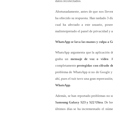
datos recolectados.
Afortunadamente, antes de que nos llevem
ha ofrecido su respuesta. Han tardado 3 dí
cual ha afectado a este usuario, pos
malinterpretado el panel de privacidad y a
WhatsApp se lava las manos y culpa a Go
WhatsApp argumenta que la aplicación de
graba un
mensaje de voz o vídeo
. A
completamente
protegidas con cifrado d
problema de WhatsApp si no de Google y e
ahí, pues el tuit tuvo una gran repercusión
WhatsApp
.
Además, se han reportado problemas no so
Samsung Galaxy S23 y S22 Ultra
. De he
últimos días se ha incrementado el núm