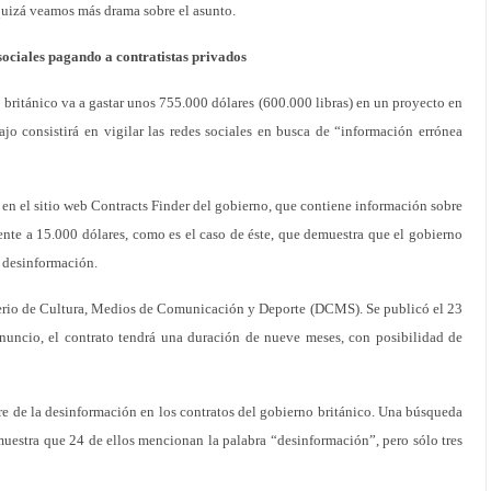
uizá veamos más drama sobre el asunto.
 sociales pagando a contratistas privados
o británico va a gastar unos 755.000 dólares (600.000 libras) en un proyecto en
bajo consistirá en vigilar las redes sociales en busca de “información errónea
en el sitio web Contracts Finder del gobierno, que contiene información sobre
lente a 15.000 dólares, como es el caso de éste, que demuestra que el gobierno
a desinformación.
terio de Cultura, Medios de Comunicación y Deporte (DCMS). Se publicó el 23
 anuncio, el contrato tendrá una duración de nueve meses, con posibilidad de
bre de la desinformación en los contratos del gobierno británico. Una búsqueda
 muestra que 24 de ellos mencionan la palabra “desinformación”, pero sólo tres