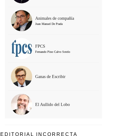
Animales de compañía
Juan Manuel De Prada
FPCS
Fernando Pino Calvo Sotelo
Ganas de Escribir
El Aullido del Lobo
EDITORIAL INCORRECTA