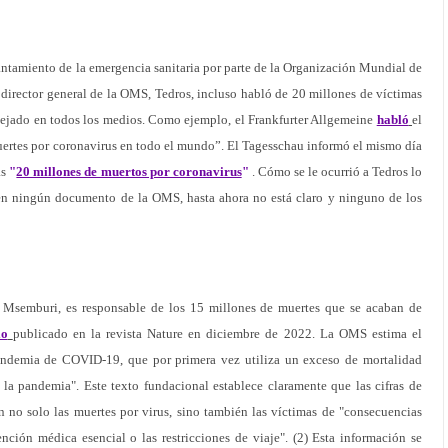
vantamiento de la emergencia sanitaria por parte de la Organización Mundial de
l director general de la OMS, Tedros, incluso habló de 20 millones de víctimas
lejado en todos los medios. Como ejemplo, el Frankfurter Allgemeine
habló
el
ertes por coronavirus en todo el mundo”. El Tagesschau informó el mismo día
as
"
20 millones de muertos por coronavirus
"
. Cómo se le ocurrió a Tedros lo
en ningún documento de la OMS, hasta ahora no está claro y ninguno de los
 Msemburi, es responsable de los 15 millones de muertes que se acaban de
lo
publicado en la revista Nature en diciembre de 2022. La OMS estima el
andemia de COVID-19, que por primera vez utiliza un exceso de mortalidad
a pandemia". Este texto fundacional establece claramente que las cifras de
no solo las muertes por virus, sino también las víctimas de "consecuencias
ención médica esencial o las restricciones de viaje". (2) Esta información se