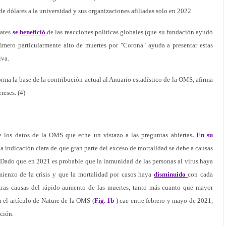
e dólares a la universidad y sus organizaciones afiliadas solo en 2022.
Gates
se
benefició
de las reacciones políticas globales (que su fundación ayudó
número particularmente alto de muertes por "Corona" ayuda a presentar estas
iva.
rma la base de la contribución actual al Anuario estadístico de la OMS, afirma
reses. (4)
de los datos de la OMS que eche un vistazo a las preguntas abiertas
.
En su
 indicación clara de que gran parte del exceso de mortalidad se debe a causas
0. Dado que en 2021 es probable que la inmunidad de las personas al virus haya
mienzo de la crisis y que la mortalidad por casos haya
disminuido
con cada
otras causas del rápido aumento de las muertes, tanto más cuanto que mayor
 el artículo de Nature de la OMS (
Fig. 1b
) cae entre febrero y mayo de 2021,
ación.