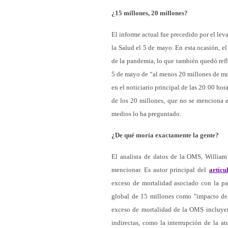
¿15 millones, 20 millones?
El informe actual fue precedido por el le
la Salud el 5 de mayo. En esta ocasión, e
de la pandemia, lo que también quedó ref
5 de mayo de “al menos 20 millones de mu
en el noticiario principal de las 20:00 hor
de los 20 millones, que no se menciona 
medios lo ha preguntado.
¿De qué moría exactamente la gente?
El analista de datos de la OMS, William
mencionar. Es autor principal del
artícu
exceso de mortalidad asociado con la p
global de 15 millones como "impacto de l
exceso de mortalidad de la OMS incluyen 
indirectas, como la interrupción de la at