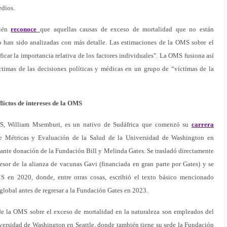
edios.
bién
reconoce
que aquellas causas de exceso de mortalidad que no están
o han sido analizadas con más detalle. Las estimaciones de la OMS sobre el
icar la importancia relativa de los factores individuales". La OMS fusiona así
íctimas de las decisiones políticas y médicas en un grupo de “víctimas de la
flictos de intereses de la OMS
OMS, William Msemburi, es un nativo de Sudáfrica que comenzó su
carrera
e Métricas y Evaluación de la Salud de la Universidad de Washington en
tante donación de la Fundación Bill y Melinda Gates. Se trasladó directamente
or de la alianza de vacunas Gavi (financiada en gran parte por Gates) y se
S en 2020, donde, entre otras cosas, escribió el texto básico mencionado
global antes de regresar a la Fundación Gates en 2023.
 de la OMS sobre el exceso de mortalidad en la naturaleza son empleados del
versidad de Washington en Seattle, donde también tiene su sede la Fundación