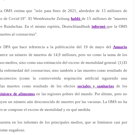
la OMS estima que "solo para fines de 2021, alrededor de 15 millones de
to de Covid-19". El Westdeutsche Zeitung
habló
de 15 millones de "muertes
er Rundschau. En el mismo espíritu, Deutschlandfunk
informó
que la OMS
muertes al coronavirus”.
de DPA que hace referencia a la publicación del 19 de mayo del
Anuario
arece un número de muertos de 14,9 millones, pero no como la suma de los
os medios, sino como una estimación del exceso de mortalidad general. (1) El
 la enfermedad del coronavirus, sino también a las muertes como resultado de
incorrectos (como la controvertida respiración artificial siguiendo una
las muertes como resultado de los efectos
sociales
y
sanitarios
de los
inistro de alimentos
en las regiones pobres del mundo. Por último, pero no
luyen un número aún desconocido de muertes por las vacunas. La OMS no ha
ntes se compone el exceso de mortalidad y en qué medida.
uentra en los informes de los principales medios, que se limitaron casi por
forme engañoso.