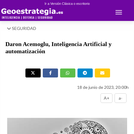
Ir a Versión Clásica o escritorio
Toggle 
SEGURIDAD
Daron Acemoglu, Inteligencia Artificial y
automatización
18 de junio de 2023, 20:00h
A+
a-