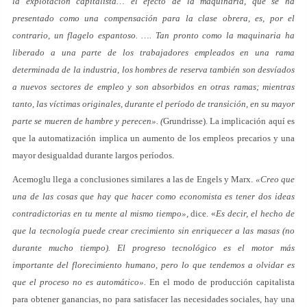
la explotación capitalista… el efecto de la maquinaria, que se ha
presentado como una compensación para la clase obrera, es, por el
contrario, un flagelo espantoso. …. Tan pronto como la maquinaria ha
liberado a una parte de los trabajadores empleados en una rama
determinada de la industria, los hombres de reserva también son desvíados
a nuevos sectores de empleo y son absorbidos en otras ramas; mientras
tanto, las víctimas originales, durante el período de transición, en su mayor
parte se mueren de hambre y perecen». (
Grundrisse). La implicación aquí es
que la automatización implica un aumento de los empleos precarios y una
mayor desigualdad durante largos períodos.
Acemoglu llega a conclusiones similares a las de Engels y Marx.
«Creo que
una de las cosas que hay que hacer como economista es tener dos ideas
contradictorias en tu mente al mismo tiempo»,
dice. «
Es decir, el hecho de
que la tecnología puede crear crecimiento sin enriquecer a las masas (no
durante mucho tiempo). El progreso tecnológico es el motor más
importante del florecimiento humano, pero lo que tendemos a olvidar es
que el proceso no es automático».
En el modo de producción capitalista
para obtener ganancias, no para satisfacer las necesidades sociales, hay una