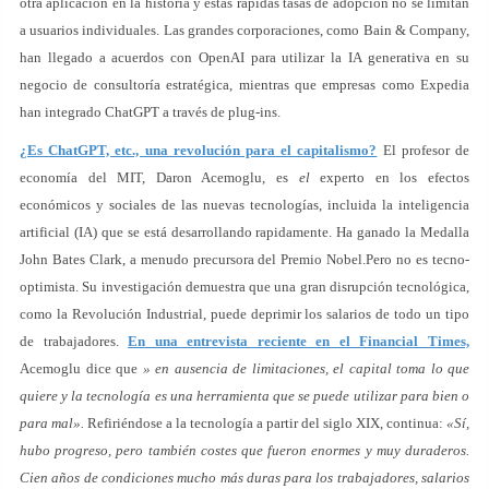
otra aplicación en la historia y estas rápidas tasas de adopción no se limitan
a usuarios individuales. Las grandes corporaciones, como Bain & Company,
han llegado a acuerdos con OpenAI para utilizar la IA generativa en su
negocio de consultoría estratégica, mientras que empresas como Expedia
han integrado ChatGPT a través de plug-ins.
¿Es ChatGPT, etc., una revolución para el capitalismo?
El profesor de
economía del MIT, Daron Acemoglu, es
el
experto en los efectos
económicos y sociales de las nuevas tecnologías, incluida la inteligencia
artificial (IA) que se está desarrollando rapidamente. Ha ganado la Medalla
John Bates Clark, a menudo precursora del Premio Nobel.Pero no es tecno-
optimista. Su investigación demuestra que una gran disrupción tecnológica,
como la Revolución Industrial, puede deprimir los salarios de todo un tipo
de trabajadores.
En una entrevista reciente en el Financial Times,
Acemoglu dice que
» en ausencia de limitaciones, el capital toma lo que
quiere y la tecnología es una herramienta que se puede utilizar para bien o
para mal».
Refiriéndose a la tecnología a partir del siglo XIX, continua:
«Sí,
hubo progreso, pero también costes que fueron enormes y muy duraderos.
Cien años de condiciones mucho más duras para los trabajadores, salarios