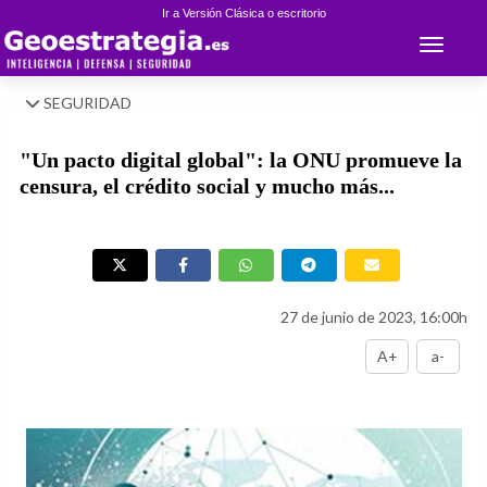
Ir a Versión Clásica o escritorio
Toggle 
SEGURIDAD
"Un pacto digital global": la ONU promueve la
censura, el crédito social y mucho más...
27 de junio de 2023, 16:00h
A+
a-