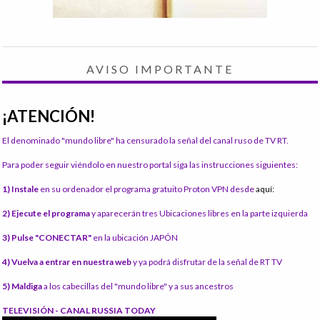
AVISO IMPORTANTE
¡ATENCIÓN!
El denominado "mundo libre" ha censurado la señal del canal ruso de TV RT.
Para poder seguir viéndolo en nuestro portal siga las instrucciones siguientes:
1) Instale
en su ordenador el programa gratuito Proton VPN desde
aquí:
2) Ejecute el programa
y aparecerán tres Ubicaciones libres en la parte izquierda
3) Pulse "CONECTAR"
en la ubicación JAPÓN
4) Vuelva a entrar en nuestra web
y ya podrá disfrutar de la señal de RT TV
5) Maldiga
a los cabecillas del "mundo libre" y a sus ancestros
TELEVISIÓN - CANAL RUSSIA TODAY