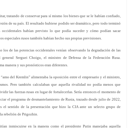
itar, tratando de conservar para sí mismo los bienes que se le habían confiado,
sión de su país. El resultado hubiese podido ser dramático, pero todo terminó
os occidentales habían previsto lo que podía suceder y cómo podían sacar
cios especiales rusos también habían hecho sus propias previsiones.
mo los de las potencias occidentales venían observando la degradación de las
l general Serguei Choigu, el ministro de Defensa de la Federación Rusa.
sma manera y sus pronósticos eran diferentes.
el “amo del Kremlin” alimentaba la oposición entre el empresario y el ministro,
ismos. Pero también calculaban que aquella rivalidad no podía menos que
dividir las fuerzas rusas en lugar de fortalecerlas. Sería entonces el momento de
iciar el programa de desmantelamiento de Rusia, trazado desde julio de 2022,
es el sentido de la presentación que hizo la CIA ante un selecto grupo de
la rebelión de Prigozhin.
mitían inmiscuirse en la manera como el presidente Putin manejaba aquella