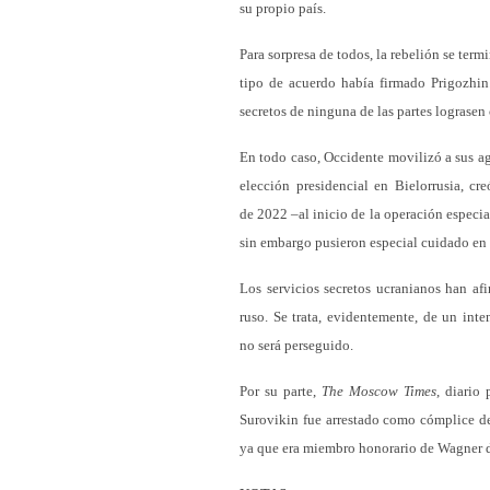
su propio país.
Para sorpresa de todos, la rebelión se ter
tipo de acuerdo había firmado Prigozhin
secretos de ninguna de las partes lograsen 
En todo caso, Occidente movilizó a sus ag
elección presidencial en Bielorrusia, c
de 2022 –al inicio de la operación especia
sin embargo pusieron especial cuidado en 
Los servicios secretos ucranianos han af
ruso. Se trata, evidentemente, de un int
no será perseguido.
Por su parte,
The Moscow Times
, diario
Surovikin fue arrestado como cómplice de
ya que era miembro honorario de Wagner de