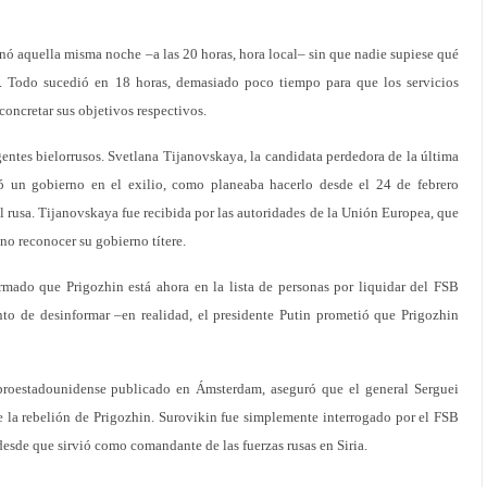
minó aquella misma noche –a las 20 horas, hora local– sin que nadie supiese qué
. Todo sucedió en 18 horas, demasiado poco tiempo para que los servicios
concretar sus objetivos respectivos.
entes bielorrusos. Svetlana Tijanovskaya, la candidata perdedora de la última
reó un gobierno en el exilio, como planeaba hacerlo desde el 24 de febrero
l rusa. Tijanovskaya fue recibida por las autoridades de la Unión Europea, que
no reconocer su gobierno títere.
irmado que Prigozhin está ahora en la lista de personas por liquidar del FSB
ento de desinformar –en realidad, el presidente Putin prometió que Prigozhin
 proestadounidense publicado en Ámsterdam, aseguró que el general Serguei
 la rebelión de Prigozhin. Surovikin fue simplemente interrogado por el FSB
sde que sirvió como comandante de las fuerzas rusas en Siria.