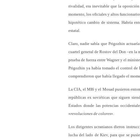
rivalidad, era inevitable que la oposició
momento, los oficiales y altos funcionario
hipotético cambio de sistema. Habría ento
estatal.
Claro, nadie sabía que Prigozhin actuarí
cuartel general de Rostov del Don –en la m
prueba de fuerza entre Wagner y el ministe
Prigozhin ya había tomado el control de 
comprendieron que había llegado el momen
La CIA, el MI6 y el Mosad pusieron enton
repúblicas ex soviéticas que siguen sien
Estados donde las potencias occidentale
«
revoluciones de colores
».
Los dirigentes ucranianos dieron instruc
lucha del lado de Kiev, para que se pusie