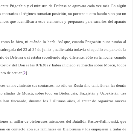
n entre Prigozhin y el ministro de Defensa se agravara cada vez más. En algún
s contrarios al régimen tomarían posición, no por uno u otro bando sino por un
nces que identificar a esos elementos y prepararse para sacarlos del aparato
a como lo hizo, ni cuándo lo haría. Así que, cuando Prigozhin puso rumbo al
adrugada del 23 al 24 de junio–, nadie sabía todavía si aquello era parte de la
rio de Defensa o si estaba sucediendo algo diferente. Sólo en la noche, cuando
Rostov del Don (a las 07h30) y había iniciado su marcha sobre Moscú, todos
to de actuar [
2
].
ces en movimiento sus contactos, no sólo en Rusia sino también en las demás
do aliadas de Moscú, sobre todo en Bielorrusia, Kazajstán y Uzbekistán, tres
s han fracasado, durante los 2 últimos años, al tratar de organizar nuevas
ciones al millar de bielorrusos miembros del Batallón Kastos-Kalinowski, que
ran en contacto con sus familiares en Bielorrusia y los empujaran a tratar de