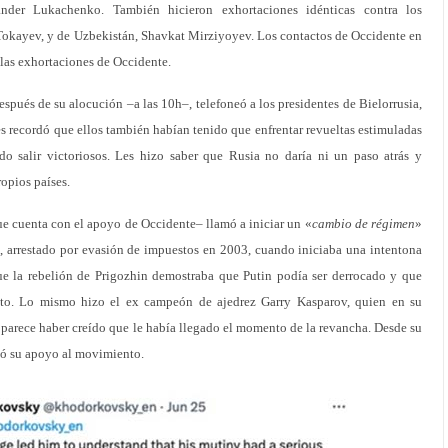
xander Lukachenko. También hicieron exhortaciones idénticas contra los
Tokayev, y de Uzbekistán, Shavkat Mirziyoyev. Los contactos de Occidente en
las exhortaciones de Occidente.
spués de su alocución –a las 10h–, telefoneó a los presidentes de Bielorrusia,
s recordó que ellos también habían tenido que enfrentar revueltas estimuladas
do salir victoriosos. Les hizo saber que Rusia no daría ni un paso atrás y
ropios países.
que cuenta con el apoyo de Occidente– llamó a iniciar un «
cambio de régimen
»
, arrestado por evasión de impuestos en 2003, cuando iniciaba una intentona
que la rebelión de Prigozhin demostraba que Putin podía ser derrocado y que
nto. Lo mismo hizo el ex campeón de ajedrez Garry Kasparov, quien en su
parece haber creído que le había llegado el momento de la revancha. Desde su
mó su apoyo al movimiento.