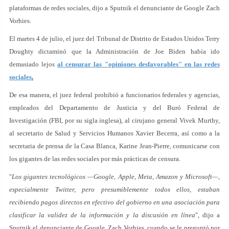
plataformas de redes sociales, dijo a Sputnik el denunciante de Google Zach
Vorhies.
El martes 4 de julio, el juez del Tribunal de Distrito de Estados Unidos Terry
Doughty dictaminó que la Administración de Joe Biden había ido
demasiado lejos
al censurar las "opiniones desfavorables" en las redes
sociales
.
De esa manera, el juez federal prohibió a funcionarios federales y agencias,
empleados del Departamento de Justicia y del Buró Federal de
Investigación (FBI, por su sigla inglesa), al cirujano general Vivek Murthy,
al secretario de Salud y Servicios Humanos Xavier Becerra, así como a la
secretaria de prensa de la Casa Blanca, Karine Jean-Pierre, comunicarse con
los gigantes de las redes sociales por más prácticas de censura.
"
Los gigantes tecnológicos —Google, Apple, Meta, Amazon y Microsoft—,
especialmente Twitter, pero presumiblemente todos ellos, estaban
recibiendo pagos directos en efectivo del gobierno en una asociación para
clasificar la validez de la información y la discusión en línea
", dijo a
Sputnik el denunciante de Google, Zach Vorhies, cuando se le preguntó por