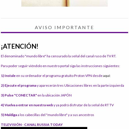
AVISO IMPORTANTE
¡ATENCIÓN!
El denominado "mundo libre" ha censurado la señal del canal ruso de TV RT.
Para poder seguir viéndolo en nuestro portal siga las instrucciones siguientes:
1) Instale
en su ordenador el programa gratuito Proton VPN desde
aquí:
2) Ejecute el programa
y aparecerán tres Ubicaciones libres en la parte izquierda
3) Pulse "CONECTAR"
en la ubicación JAPÓN
4) Vuelva a entrar en nuestra web
y ya podrá disfrutar de la señal de RT TV
5) Maldiga
a los cabecillas del "mundo libre" y a sus ancestros
TELEVISIÓN - CANAL RUSSIA TODAY