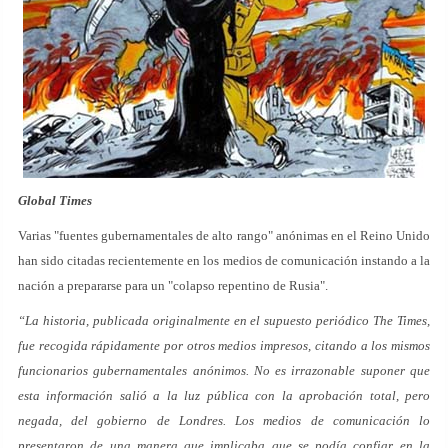
Global Times
Varias "fuentes gubernamentales de alto rango" anónimas en el Reino Unido
han sido citadas recientemente en los medios de comunicación instando a la
nación a prepararse para un "colapso repentino de Rusia".
“La historia, publicada originalmente en el supuesto periódico The Times,
fue recogida rápidamente por otros medios impresos, citando a los mismos
funcionarios gubernamentales anónimos. No es irrazonable suponer que
esta información salió a la luz pública con la aprobación total, pero
negada, del gobierno de Londres. Los medios de comunicación lo
presentaron de una manera que implicaba que se podía confiar en la