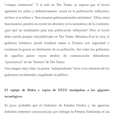
"colapso inminente". Y si está en The Times, se supone que el lector
agachará los oídos y definitivamente creerá en la publicación influyente,
incluso si se refiere a "funcionarios gubernamentales anónimos". Ellos, estos
funcionarios, pueden no existir en absoluto en la naturaleza; de lo contrario,
¿por qué no nombrarlos para una publicación influyente? Pero el lector
debe creerlo porque está publicado en The Times. Mientras él se lo crea, el
gobierno británico puede bombear armas a Ucrania con seguridad y
continuar la guerra en detrimento de su población. Así como los gobiernos
de aquellos países cuyos medios de comunicación difundieron
"pronósticos" de las "fuentes" de The Times.
Una imagen muy clara: la prensa "independiente" sirve a los intereses de los
gobiernos occidentales, engañando al público.
El equipo de Biden y espías de EEUU manipulan a los gigantes
tecnológicos
Es poco probable que el Gobierno de Estados Unidos y las agencias
federales enfrenten consecuencias por infringir la Primera Enmienda en las