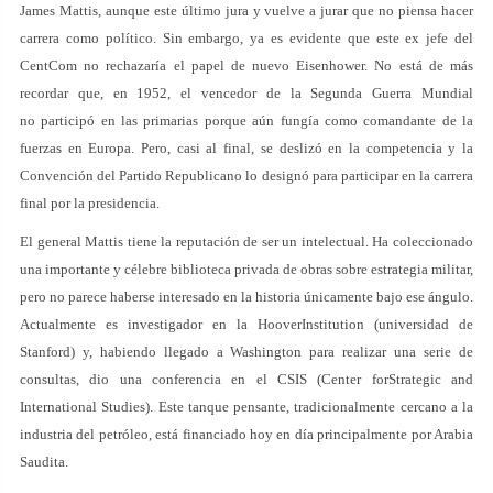
James Mattis, aunque este último jura y vuelve a jurar que no piensa hacer
carrera como político. Sin embargo, ya es evidente que este ex jefe del
CentCom no rechazaría el papel de nuevo Eisenhower. No está de más
recordar que, en 1952, el vencedor de la Segunda Guerra Mundial
no participó en las primarias porque aún fungía como comandante de la
fuerzas en Europa. Pero, casi al final, se deslizó en la competencia y la
Convención del Partido Republicano lo designó para participar en la carrera
final por la presidencia.
El general Mattis tiene la reputación de ser un intelectual. Ha coleccionado
una importante y célebre biblioteca privada de obras sobre estrategia militar,
pero no parece haberse interesado en la historia únicamente bajo ese ángulo.
Actualmente es investigador en la HooverInstitution (universidad de
Stanford) y, habiendo llegado a Washington para realizar una serie de
consultas, dio una conferencia en el CSIS (Center forStrategic and
International Studies). Este tanque pensante, tradicionalmente cercano a la
industria del petróleo, está financiado hoy en día principalmente por Arabia
Saudita.