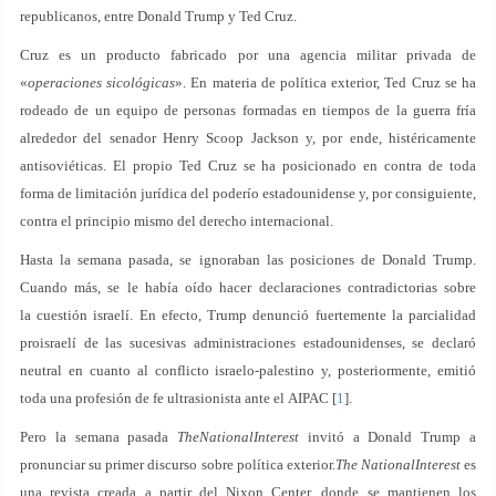
republicanos, entre Donald Trump y Ted Cruz.
Cruz es un producto fabricado por una agencia militar privada de
«
operaciones sicológicas
». En materia de política exterior, Ted Cruz se ha
rodeado de un equipo de personas formadas en tiempos de la guerra fría
alrededor del senador Henry Scoop Jackson y, por ende, histéricamente
antisoviéticas. El propio Ted Cruz se ha posicionado en contra de toda
forma de limitación jurídica del poderío estadounidense y, por consiguiente,
contra el principio mismo del derecho internacional.
Hasta la semana pasada, se ignoraban las posiciones de Donald Trump.
Cuando más, se le había oído hacer declaraciones contradictorias sobre
la cuestión israelí. En efecto, Trump denunció fuertemente la parcialidad
proisraelí de las sucesivas administraciones estadounidenses, se declaró
neutral en cuanto al conflicto israelo-palestino y, posteriormente, emitió
toda una profesión de fe ultrasionista ante el AIPAC [
1
].
Pero la semana pasada
TheNationalInterest
invitó a Donald Trump a
pronunciar su primer discurso sobre política exterior.
The NationalInterest
es
una revista creada a partir del Nixon Center, donde se mantienen los