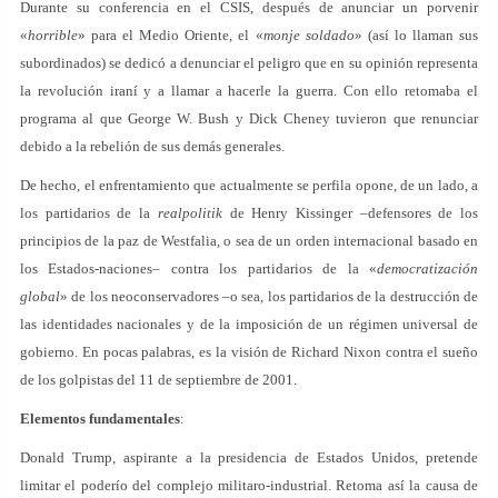
Durante su conferencia en el CSIS, después de anunciar un porvenir
«
horrible
» para el Medio Oriente, el «
monje soldado
» (así lo llaman sus
subordinados) se dedicó a denunciar el peligro que en su opinión representa
la revolución iraní y a llamar a hacerle la guerra. Con ello retomaba el
programa al que George W. Bush y Dick Cheney tuvieron que renunciar
debido a la rebelión de sus demás generales.
De hecho, el enfrentamiento que actualmente se perfila opone, de un lado, a
los partidarios de la
realpolitik
de Henry Kissinger –defensores de los
principios de la paz de Westfalia, o sea de un orden internacional basado en
los Estados-naciones– contra los partidarios de la «
democratización
global
» de los neoconservadores –o sea, los partidarios de la destrucción de
las identidades nacionales y de la imposición de un régimen universal de
gobierno. En pocas palabras, es la visión de Richard Nixon contra el sueño
de los golpistas del 11 de septiembre de 2001.
Elementos fundamentales
:
Donald Trump, aspirante a la presidencia de Estados Unidos, pretende
limitar el poderío del complejo militaro-industrial. Retoma así la causa de