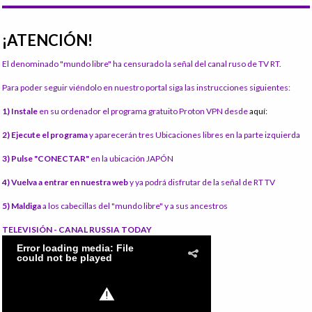
¡ATENCIÓN!
El denominado "mundo libre" ha censurado la señal del canal ruso de TV RT.
Para poder seguir viéndolo en nuestro portal siga las instrucciones siguientes:
1) Instale
en su ordenador el programa gratuito Proton VPN desde
aquí:
2) Ejecute el programa
y aparecerán tres Ubicaciones libres en la parte izquierda
3) Pulse "CONECTAR"
en la ubicación JAPÓN
4) Vuelva a entrar en nuestra web
y ya podrá disfrutar de la señal de RT TV
5) Maldiga
a los cabecillas del "mundo libre" y a sus ancestros
TELEVISIÓN - CANAL RUSSIA TODAY