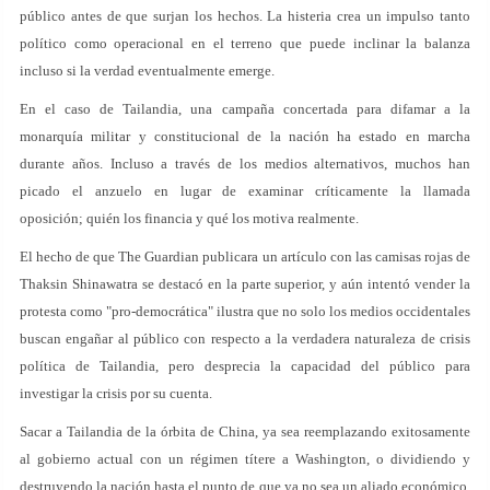
público antes de que surjan los hechos. La histeria crea un impulso tanto
político como operacional en el terreno que puede inclinar la balanza
incluso si la verdad eventualmente emerge.
En el caso de Tailandia, una campaña concertada para difamar a la
monarquía militar y constitucional de la nación ha estado en marcha
durante años. Incluso a través de los medios alternativos, muchos han
picado el anzuelo en lugar de examinar críticamente la llamada
oposición; quién los financia y qué los motiva realmente.
El hecho de que The Guardian publicara un artículo con las camisas rojas de
Thaksin Shinawatra se destacó en la parte superior, y aún intentó vender la
protesta como "pro-democrática" ilustra que no solo los medios occidentales
buscan engañar al público con respecto a la verdadera naturaleza de crisis
política de Tailandia, pero desprecia la capacidad del público para
investigar la crisis por su cuenta.
Sacar a Tailandia de la órbita de China, ya sea reemplazando exitosamente
al gobierno actual con un régimen títere a Washington, o dividiendo y
destruyendo la nación hasta el punto de que ya no sea un aliado económico,