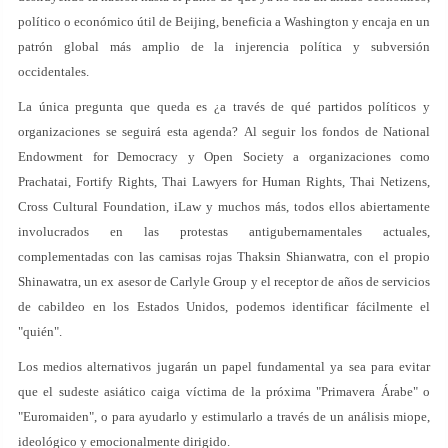
político o económico útil de Beijing, beneficia a Washington y encaja en un
patrón global más amplio de la injerencia política y subversión
occidentales.
La única pregunta que queda es ¿a través de qué partidos políticos y
organizaciones se seguirá esta agenda? Al seguir los fondos de National
Endowment for Democracy y Open Society a organizaciones como
Prachatai, Fortify Rights, Thai Lawyers for Human Rights, Thai Netizens,
Cross Cultural Foundation, iLaw y muchos más, todos ellos abiertamente
involucrados en las protestas antigubernamentales actuales,
complementadas con las camisas rojas Thaksin Shianwatra, con el propio
Shinawatra, un ex asesor de Carlyle Group y el receptor de años de servicios
de cabildeo en los Estados Unidos, podemos identificar fácilmente el
"quién".
Los medios alternativos jugarán un papel fundamental ya sea para evitar
que el sudeste asiático caiga víctima de la próxima "Primavera Árabe" o
"Euromaiden", o para ayudarlo y estimularlo a través de un análisis miope,
ideológico y emocionalmente dirigido.