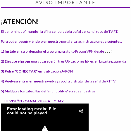
AVISO IMPORTANTE
¡ATENCIÓN!
El denominado "mundo libre" ha censurado la señal del canal ruso de TV RT.
Para poder seguir viéndolo en nuestro portal siga las instrucciones siguientes:
1) Instale
en su ordenador el programa gratuito Proton VPN desde
aquí:
2) Ejecute el programa
y aparecerán tres Ubicaciones libres en la parte izquierda
3) Pulse "CONECTAR"
en la ubicación JAPÓN
4) Vuelva a entrar en nuestra web
y ya podrá disfrutar de la señal de RT TV
5) Maldiga
a los cabecillas del "mundo libre" y a sus ancestros
TELEVISIÓN - CANAL RUSSIA TODAY