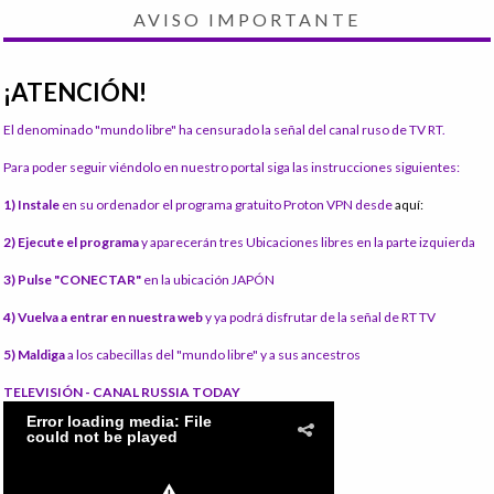
AVISO IMPORTANTE
¡ATENCIÓN!
El denominado "mundo libre" ha censurado la señal del canal ruso de TV RT.
Para poder seguir viéndolo en nuestro portal siga las instrucciones siguientes:
1) Instale
en su ordenador el programa gratuito Proton VPN desde
aquí:
2) Ejecute el programa
y aparecerán tres Ubicaciones libres en la parte izquierda
3) Pulse "CONECTAR"
en la ubicación JAPÓN
4) Vuelva a entrar en nuestra web
y ya podrá disfrutar de la señal de RT TV
5) Maldiga
a los cabecillas del "mundo libre" y a sus ancestros
TELEVISIÓN - CANAL RUSSIA TODAY