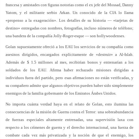
francesa y amistades con figuras notorias como el ex jefe del Mossad, Danny
Yatom, y el militante serbio Arkan. Un conocido de la CIA lo llama
«propenso a la exageración». Los detalles de su historia — «tarjetas de
destino» entregadas con nombres, fotografías, incluso números de teléfono;
una bandera de la compañía Jolly-Roger-esque — son hollywoodenses.
Golan supuestamente ofreció a los EAU los servicios de su compañía como
asesinos dirigidos, encargados explícitamente de «destruir» a Al-Islah.
Además de $ 1.5 millones al mes, recibirían bonos y entrenarían a los
soldados de los EAU. Afirma haber rechazado misiones dirigidas a
individuos fuera del partido, pero esas afirmaciones no están verificadas, y
su compañero admite que algunos objetivos pueden haber sido simplemente
enemigos de la familia gobernante de los Emiratos Árabes Unidos.
No importa cuánta verdad haya en el relato de Golan, esto ilumina las
consecuencias de la misión de Guerra contra el Terror: una sobreabundancia
de fuerzas especiales altamente entrenadas, una supervisión laxa con
respecto a los crímenes de guerra y el derecho internacional, una fuerza de
combate cada vez más privatizada y la noción de que el enemigo, los