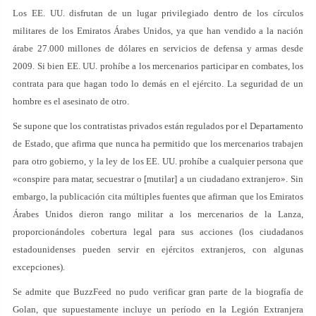
Los EE. UU. disfrutan de un lugar privilegiado dentro de los círculos
militares de los Emiratos Árabes Unidos, ya que han vendido a la nación
árabe 27.000 millones de dólares en servicios de defensa y armas desde
2009. Si bien EE. UU. prohíbe a los mercenarios participar en combates, los
contrata para que hagan todo lo demás en el ejército. La seguridad de un
hombre es el asesinato de otro.
Se supone que los contratistas privados están regulados por el Departamento
de Estado, que afirma que nunca ha permitido que los mercenarios trabajen
para otro gobierno, y la ley de los EE. UU. prohíbe a cualquier persona que
«conspire para matar, secuestrar o [mutilar] a un ciudadano extranjero». Sin
embargo, la publicación cita múltiples fuentes que afirman que los Emiratos
Árabes Unidos dieron rango militar a los mercenarios de la Lanza,
proporcionándoles cobertura legal para sus acciones (los ciudadanos
estadounidenses pueden servir en ejércitos extranjeros, con algunas
excepciones).
Se admite que BuzzFeed no pudo verificar gran parte de la biografía de
Golan, que supuestamente incluye un período en la Legión Extranjera