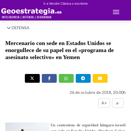
Ir a Versión Clásica o escritorio
Toggle 
DEFENSA
Mercenario con sede en Estados Unidos se
enorgullece de su papel en el «programa de
asesinato selectivo» en Yemen
26 de octubre de 2018, 20:00h
A+
a-
Un contratista de seguridad húngaro-israelí
con sede en Estados Unidos Abraham Golan,