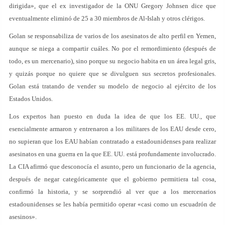
dirigida», que el ex investigador de la ONU Gregory Johnsen dice que
eventualmente eliminó de 25 a 30 miembros de Al-Islah y otros clérigos.
Golan se responsabiliza de varios de los asesinatos de alto perfil en Yemen,
aunque se niega a compartir cuáles. No por el remordimiento (después de
todo, es un mercenario), sino porque su negocio habita en un área legal gris,
y quizás porque no quiere que se divulguen sus secretos profesionales.
Golan está tratando de vender su modelo de negocio al ejército de los
Estados Unidos.
Los expertos han puesto en duda la idea de que los EE. UU., que
esencialmente armaron y entrenaron a los militares de los EAU desde cero,
no supieran que los EAU habían contratado a estadounidenses para realizar
asesinatos en una guerra en la que EE. UU. está profundamente involucrado.
La CIA afirmó que desconocía el asunto, pero un funcionario de la agencia,
después de negar categóricamente que el gobierno permitiera tal cosa,
confirmó la historia, y se sorprendió al ver que a los mercenarios
estadounidenses se les había permitido operar «casi como un escuadrón de
asesinos».