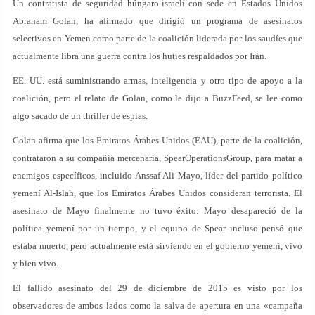
Un contratista de seguridad húngaro-israelí con sede en Estados Unidos
Abraham Golan, ha afirmado que dirigió un programa de asesinatos
selectivos en Yemen como parte de la coalición liderada por los saudíes que
actualmente libra una guerra contra los hutíes respaldados por Irán.
EE. UU. está suministrando armas, inteligencia y otro tipo de apoyo a la
coalición, pero el relato de Golan, como le dijo a BuzzFeed, se lee como
algo sacado de un thriller de espías.
Golan afirma que los Emiratos Árabes Unidos (EAU), parte de la coalición,
contrataron a su compañía mercenaria, SpearOperationsGroup, para matar a
enemigos específicos, incluido Anssaf Ali Mayo, líder del partido político
yemení Al-Islah, que los Emiratos Árabes Unidos consideran terrorista. El
asesinato de Mayo finalmente no tuvo éxito: Mayo desapareció de la
política yemení por un tiempo, y el equipo de Spear incluso pensó que
estaba muerto, pero actualmente está sirviendo en el gobierno yemení, vivo
y bien vivo.
El fallido asesinato del 29 de diciembre de 2015 es visto por los
observadores de ambos lados como la salva de apertura en una «campaña