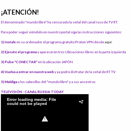
¡ATENCIÓN!
El denominado "mundo libre" ha censurado la señal del canal ruso de TV RT.
Para poder seguir viéndolo en nuestro portal siga las instrucciones siguientes:
1) Instale
en su ordenador el programa gratuito Proton VPN desde
aquí:
2) Ejecute el programa
y aparecerán tres Ubicaciones libres en la parte izquierda
3) Pulse "CONECTAR"
en la ubicación JAPÓN
4) Vuelva a entrar en nuestra web
y ya podrá disfrutar de la señal de RT TV
5) Maldiga
a los cabecillas del "mundo libre" y a sus ancestros
TELEVISIÓN - CANAL RUSSIA TODAY