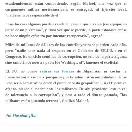
estadounidenses están combatiendo. Según Maloof, una vez que el
cargamento militar norteamericano es entregado al Ejército local,
"
nadie se hace responsable
de él".
"Las
fuerzas afganas pueden venderlo
, pese a que a veces [ese equipo] es
parte de un préstamo", y "una vez que se pierde, la parte estadounidense
no hace ningún esfuerzo por intentar recuperarlo", agregó.
Miles de millones de dólares de los contribuyentes se pierden cada año,
pero "
nadie hace nada al respecto
en el Gobierno de EE.UU. o en el
Congreso. Es un ciclo continuo de corrupción, no solo de la parte afgana,
sino también de nuestra parte [de Washington]", lamentó el exoficial.
EE.UU. no puede
retirar sus fuerzas
de Afganistán ni cortar la
financiación a ese país porque según la administración estadounidense
"eso sería catastrófico desde el punto de vista geopolítico", si el Ejecutivo
afgano pierde el poder ante los talibanes. De ahí proviene "este nivel
de
tolerancia a la corrupción
", y pese a todo el dinero gastado, "los
talibanes están ganando terreno", finalizó Maloof.
Por
Elespiadigital