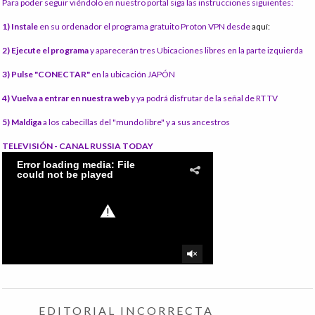
Para poder seguir viéndolo en nuestro portal siga las instrucciones siguientes:
1) Instale
en su ordenador el programa gratuito Proton VPN desde
aquí:
2) Ejecute el programa
y aparecerán tres Ubicaciones libres en la parte izquierda
3) Pulse "CONECTAR"
en la ubicación JAPÓN
4) Vuelva a entrar en nuestra web
y ya podrá disfrutar de la señal de RT TV
5) Maldiga
a los cabecillas del "mundo libre" y a sus ancestros
TELEVISIÓN - CANAL RUSSIA TODAY
EDITORIAL INCORRECTA