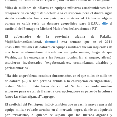
Miles de millones de dólares en equipos militares estadounidenses han
desaparecido en Afganistán debido a la corrupción, pero el dinero sigue
siendo canalizado hacia ese país para sostener al Gobierno afgano
porque su caída sería un desastre geopolítico para EE.UU.,
dijo
el
exoficial del Pentágono Michael Maloof en declaraciones a RT.
El gobernador de la provincia afgana de Paktika,
MujibRahmanSamkanai,
denunció
esta semana que en el 2014
unos
7.000 millones de dólares
en equipos militares fueron saqueados de
una base estadounidense ubicada en esa gobernación, luego de que
Washington los entregara a las fuerzas locales. En el saqueo, afirmó,
estuvieron involucrados "exgobernadores, comandantes, alcaldes y
parlamentarios".
"Ha sido un problema continuo durante años, en el que miles de millones
de dólares (…) se han perdido debido a la corrupción en Afganistán",
criticó Maloof. "Está fuera de control. Se han realizado muchos
esfuerzos para tratar de frenar la corrupción, pero
es parte de la cultura
[entre las élites afganas]", agregó.
El exoficial del Pentágono indicó también que en casi la mayor parte del
equipo militar robado termina en el mercado negro, donde
es adquirido
por terroristas
, a quienes se supone que las fuerzas afganas y