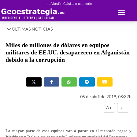
Ir a Versión Clásica o escritorio
Toggle 
ÚLTIMAS NOTICIAS
Miles de millones de dólares en equipos
militares de EE.UU. desaparecen en Afganistán
debido a la corrupción
05 de abril de 2019, 08:37h
A+
a-
La mayor parte de esos equipos van a parar en el mercado negro y
Washington "tolera esa corruptela", afirma un exoficial del Pentágono.