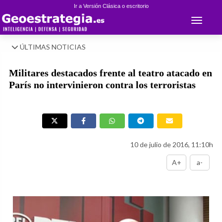
Ir a Versión Clásica o escritorio
Toggle 
ÚLTIMAS NOTICIAS
Militares destacados frente al teatro atacado en
París no intervinieron contra los terroristas
10 de julio de 2016, 11:10h
A+
a-