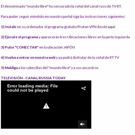
El denominado "mundo libre" ha censurado la señal del canal ruso de TV RT.
Para poder seguir viéndolo en nuestro portal siga las instrucciones siguientes:
1) Instale
en su ordenador el programa gratuito Proton VPN desde
aquí:
2) Ejecute el programa
y aparecerán tres Ubicaciones libres en la parte izquierda
3) Pulse "CONECTAR"
en la ubicación JAPÓN
4) Vuelva a entrar en nuestra web
y ya podrá disfrutar de la señal de RT TV
5) Maldiga
a los cabecillas del "mundo libre" y a sus ancestros
TELEVISIÓN - CANAL RUSSIA TODAY