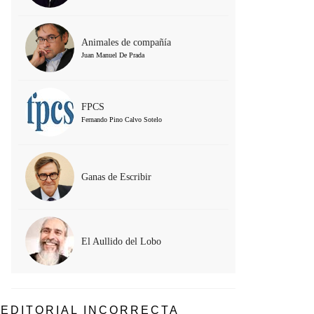
Animales de compañía
Juan Manuel De Prada
FPCS
Fernando Pino Calvo Sotelo
Ganas de Escribir
El Aullido del Lobo
EDITORIAL INCORRECTA