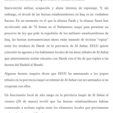
Intervención militar, ocupación y ahora intentos de espionaje. Y, sin
embargo, el récord de las fuerzas estadounidenses en Iraq es un verdadero
fracaso. En un momento en el que la alianza Fatah y la alianza Sarun han
recolectado más de 70 firmas en el Parlamento iraquí para presentar un
proyecto de ley que pide la expulsión de los militares estadounidenses de
Iraq, las fuerzas norteamericanas ahora están tratando de reclutar “espías”
entre los residuos de Daesh en la provincia de Al Anbar. EEUU quiere
convertir en agentes a los habitantes locales de las áreas tribales de Al Anbar
que anteriormente tenían vínculos con Daesh con el fin de que espíen a las
fuerzas del Hashid al Shaabi.
Algunas fuentes iraquíes dicen que EEUU ha amenazado a los jeques
tribales en la provincia iraquí occidental de Al Anbar con ser arrestados si no
cooperan con ellos.
Un funcionario local de alto rango en la provincia iraquí de Al Anbar el
viernes (29 de marzo) reveló que las fuerzas estadounidenses habían
comenzado a reclutar espías entre los elementos locales que previamente