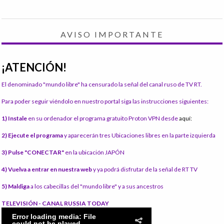
AVISO IMPORTANTE
¡ATENCIÓN!
El denominado "mundo libre" ha censurado la señal del canal ruso de TV RT.
Para poder seguir viéndolo en nuestro portal siga las instrucciones siguientes:
1) Instale
en su ordenador el programa gratuito Proton VPN desde
aquí:
2) Ejecute el programa
y aparecerán tres Ubicaciones libres en la parte izquierda
3) Pulse "CONECTAR"
en la ubicación JAPÓN
4) Vuelva a entrar en nuestra web
y ya podrá disfrutar de la señal de RT TV
5) Maldiga
a los cabecillas del "mundo libre" y a sus ancestros
TELEVISIÓN - CANAL RUSSIA TODAY