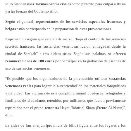
Idlib planean
usar toxinas contra civiles
como pretexto para culpar a Rusia
y a las fuerzas del Gobierno sirio.
Según el general, representantes de
los servicios especiales franceses y
belgas
están participando en la preparación de estas provocaciones.
Kupchishin aseguró que este 23 de marzo, "bajo el control de los servicios
secretos franceses, las sustancias venenosas fueron entregadas desde la
ciudad de Serakab" a tres aldeas sirias. Según sus palabras,
se ofrecen
remuneraciones de 100 euros
por participar en la grabación de escenas de
uso de sustancias venenosas.
"Es posible que los organizadores de la provocación utilicen
sustancias
venenosas reales
para lograr la 'autenticidad' de los materiales fotográficos
y de video. Las víctimas de este complot criminal pueden ser refugiados y
familiares de ciudadanos retenidos por militantes que fueron previamente
reprimidos por el grupo terrorista Hayat Tahrir al Sham (Frente Al Nusra)",
dijo.
La aldea de Jan Sheijun (provincia de Idlib) figura entre los lugares a los