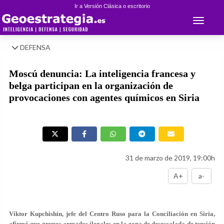
Ir a Versión Clásica o escritorio
Toggle 
DEFENSA
Moscú denuncia: La inteligencia francesa y
belga participan en la organización de
provocaciones con agentes químicos en Siria
31 de marzo de 2019, 19:00h
A+
a-
Víktor Kupchishin, jefe del Centro Ruso para la Conciliación en Siria,
afirmó que grupos armados ilegales en la zona de desescalada de tensión