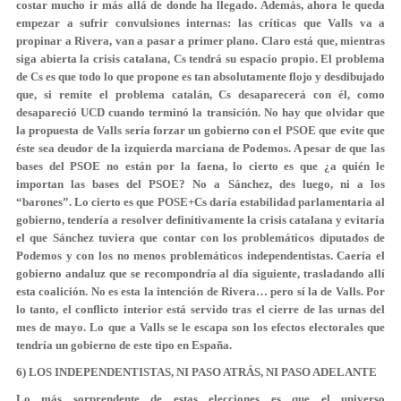
costar mucho ir más allá de donde ha llegado. Además, ahora le queda
empezar a sufrir convulsiones internas: las críticas que Valls va a
propinar a Rivera, van a pasar a primer plano. Claro está que, mientras
siga abierta la crisis catalana, Cs tendrá su espacio propio. El problema
de Cs es que todo lo que propone es tan absolutamente flojo y desdibujado
que, si remite el problema catalán, Cs desaparecerá con él, como
desapareció UCD cuando terminó la transición. No hay que olvidar que
la propuesta de Valls sería forzar un gobierno con el PSOE que evite que
éste sea deudor de la izquierda marciana de Podemos. A pesar de que las
bases del PSOE no están por la faena, lo cierto es que ¿a quién le
importan las bases del PSOE? No a Sánchez, des luego, ni a los
“barones”. Lo cierto es que POSE+Cs daría estabilidad parlamentaria al
gobierno, tendería a resolver definitivamente la crisis catalana y evitaría
el que Sánchez tuviera que contar con los problemáticos diputados de
Podemos y con los no menos problemáticos independentistas. Caería el
gobierno andaluz que se recompondría al día siguiente, trasladando allí
esta coalición. No es esta la intención de Rivera… pero sí la de Valls. Por
lo tanto, el conflicto interior está servido tras el cierre de las urnas del
mes de mayo. Lo que a Valls se le escapa son los efectos electorales que
tendría un gobierno de este tipo en España.
6) LOS INDEPENDENTISTAS, NI PASO ATRÁS, NI PASO ADELANTE
Lo más sorprendente de estas elecciones es que el universo