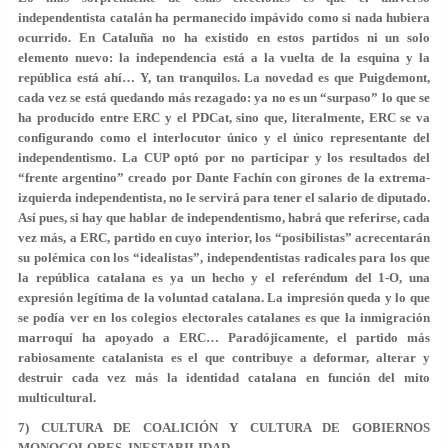
independentista catalán ha permanecido impávido como si nada hubiera
ocurrido. En Cataluña no ha existido en estos partidos ni un solo
elemento nuevo: la independencia está a la vuelta de la esquina y la
república está ahí… Y, tan tranquilos. La novedad es que Puigdemont,
cada vez se está quedando más rezagado: ya no es un “surpaso” lo que se
ha producido entre ERC y el PDCat, sino que, literalmente, ERC se va
configurando como el interlocutor único y el único representante del
independentismo. La CUP optó por no participar y los resultados del
“frente argentino” creado por Dante Fachín con girones de la extrema-
izquierda independentista, no le servirá para tener el salario de diputado.
Así pues, si hay que hablar de independentismo, habrá que referirse, cada
vez más, a ERC, partido en cuyo interior, los “posibilistas” acrecentarán
su polémica con los “idealistas”, independentistas radicales para los que
la república catalana es ya un hecho y el referéndum del 1-O, una
expresión legítima de la voluntad catalana. La impresión queda y lo que
se podía ver en los colegios electorales catalanes es que la inmigración
marroquí ha apoyado a ERC… Paradójicamente, el partido más
rabiosamente catalanista es el que contribuye a deformar, alterar y
destruir cada vez más la identidad catalana en función del mito
multicultural.
7) CULTURA DE COALICIÓN Y CULTURA DE GOBIERNOS
MONOCOLORES, INESTABILIDAD