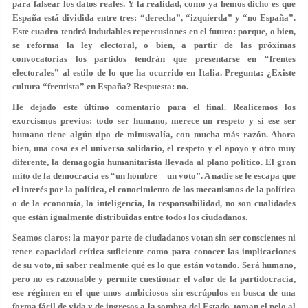
para falsear los datos reales. Y la realidad, como ya hemos dicho es que
España está dividida entre tres: “derecha”, “izquierda” y “no España”.
Este cuadro tendrá indudables repercusiones en el futuro: porque, o bien,
se reforma la ley electoral, o bien, a partir de las próximas
convocatorias los partidos tendrán que presentarse en “frentes
electorales” al estilo de lo que ha ocurrido en Italia. Pregunta: ¿Existe
cultura “frentista” en España? Respuesta: no.
He dejado este último comentario para el final. Realicemos los
exorcismos previos: todo ser humano, merece un respeto y si ese ser
humano tiene algún tipo de minusvalía, con mucha más razón. Ahora
bien, una cosa es el universo solidario, el respeto y el apoyo y otro muy
diferente, la demagogia humanitarista llevada al plano político. El gran
mito de la democracia es “un hombre – un voto”. A nadie se le escapa que
el interés por la política, el conocimiento de los mecanismos de la política
o de la economía, la inteligencia, la responsabilidad, no son cualidades
que están igualmente distribuidas entre todos los ciudadanos.
Seamos claros: la mayor parte de ciudadanos votan sin ser conscientes ni
tener capacidad crítica suficiente como para conocer las implicaciones
de su voto, ni saber realmente qué es lo que están votando. Será humano,
pero no es razonable y permite cuestionar el valor de la partidocracia,
ese régimen en el que unos ambiciosos sin escrúpulos en busca de una
forma fácil de vida y de ingresos a la sombra del Estado, toman el pelo al