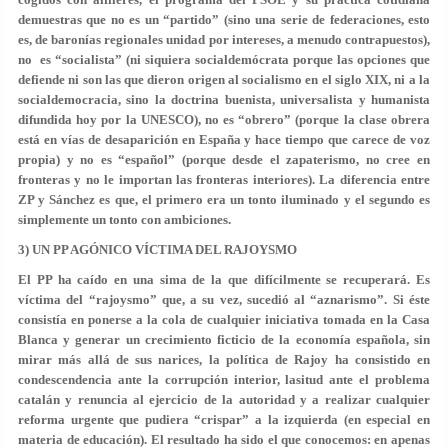
demuestras que no es un “partido” (sino una serie de federaciones, esto
es, de baronías regionales unidad por intereses, a menudo contrapuestos),
no es “socialista” (ni siquiera socialdemócrata porque las opciones que
defiende ni son las que dieron origen al socialismo en el siglo XIX, ni a la
socialdemocracia, sino la doctrina buenista, universalista y humanista
difundida hoy por la UNESCO), no es “obrero” (porque la clase obrera
está en vías de desaparición en España y hace tiempo que carece de voz
propia) y no es “español” (porque desde el zapaterismo, no cree en
fronteras y no le importan las fronteras interiores).
La diferencia entre
ZP y Sánchez es que, el primero era un tonto iluminado y el segundo es
simplemente un tonto con ambiciones
.
3) UN PP AGÓNICO VÍCTIMA DEL RAJOYSMO
El PP ha caído en una sima de la que difícilmente se recuperará. Es
víctima del “rajoysmo” que, a su vez, sucedió al “aznarismo”. Si éste
consistía en ponerse a la cola de cualquier iniciativa tomada en la Casa
Blanca y generar un crecimiento ficticio de la economía española, sin
mirar más allá de sus narices, la política de Rajoy ha consistido en
condescendencia ante la corrupción interior, lasitud ante el problema
catalán y renuncia al ejercicio de la autoridad y a realizar cualquier
reforma urgente que pudiera “crispar” a la izquierda (en especial en
materia de educación). El resultado ha sido el que conocemos: en apenas