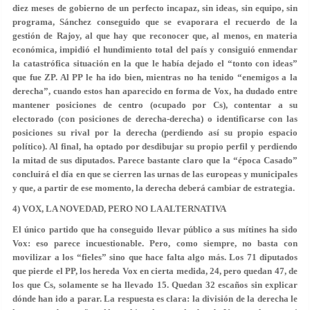
diez meses de gobierno de un perfecto incapaz, sin ideas, sin equipo, sin
programa, Sánchez conseguido que se evaporara el recuerdo de la
gestión de Rajoy, al que hay que reconocer que, al menos, en materia
económica, impidió el hundimiento total del país y consiguió enmendar
la catastrófica situación en la que le había dejado el “tonto con ideas”
que fue ZP. Al PP le ha ido bien, mientras no ha tenido “enemigos a la
derecha”, cuando estos han aparecido en forma de Vox, ha dudado entre
mantener posiciones de centro (ocupado por Cs), contentar a su
electorado (con posiciones de derecha-derecha) o identificarse con las
posiciones su rival por la derecha (perdiendo así su propio espacio
político). Al final, ha optado por desdibujar su propio perfil y perdiendo
la mitad de sus diputados.
Parece bastante claro que la “época Casado”
concluirá el día en que se cierren las urnas de las europeas y municipales
y que, a partir de ese momento, la derecha deberá cambiar de estrategia
.
4) VOX, LA NOVEDAD, PERO NO LA ALTERNATIVA
El único partido que ha conseguido llevar público a sus mítines ha sido
Vox: eso parece incuestionable. Pero, como siempre, no basta con
movilizar a los “fieles” sino que hace falta algo más. Los 71 diputados
que pierde el PP, los hereda Vox en cierta medida, 24, pero quedan 47, de
los que Cs, solamente se ha llevado 15. Quedan 32 escaños sin explicar
dónde han ido a parar. La respuesta es clara: la división de la derecha le