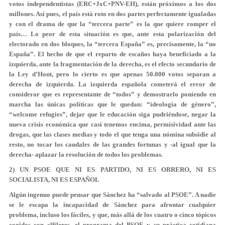
votos independentistas (ERC+JxC+PNV-EH), están próximos a los dos
millones. Así pues, el país está roto en dos partes perfectamente igualadas
y con el drama de que la “tercera parte” es la que quiere romper el
país…
Lo peor de esta situación es que, ante esta polarización del
electorado en dos bloques, la “tercera España” es, precisamente, la “no
España”.
El hecho de que el reparto de escaños haya beneficiado a la
izquierda, ante la fragmentación de la derecha, es el efecto secundario de
la Ley d’Hont, pero lo cierto es que apenas 50.000 votos separan a
derecha de izquierda. La izquierda española cometerá el error de
considerar que es representante de “todos” y demostrarlo poniendo en
marcha las únicas políticas que le quedan: “ideología de género”,
“welcome refugies”, dejar que le educación siga pudriéndose, negar la
nueva crisis económica que casi tenemos encima, permisividad ante las
drogas, que las clases medias y todo el que tenga una nómina subsidie al
resto, no tocar los caudales de las grandes fortunas y -al igual que la
derecha- aplazar la resolución de todos los problemas.
2) UN PSOE QUE NI ES PARTIDO, NI ES OBRERO, NI ES
SOCIALISTA, NI ES ESPAÑOL
Algún ingenuo puede pensar que Sánchez ha “salvado al PSOE”. A nadie
se le escapa la incapacidad de Sánchez para afrontar cualquier
problema, incluso los fáciles, y que, más allá de los cuatro o cinco tópicos
cogidos con alfileres, el programa del PSOE y su práctica cotidiana