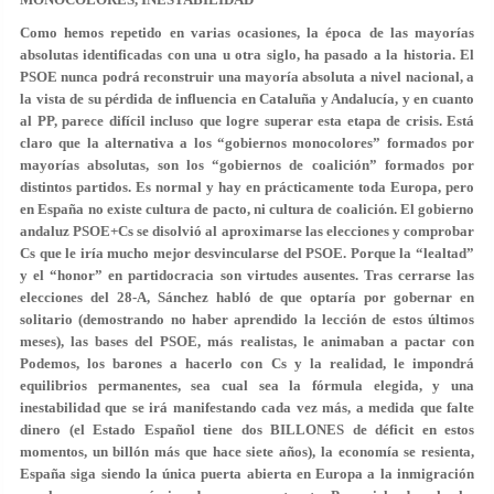
Como hemos repetido en varias ocasiones, la época de las mayorías
absolutas identificadas con una u otra siglo, ha pasado a la historia. El
PSOE nunca podrá reconstruir una mayoría absoluta a nivel nacional, a
la vista de su pérdida de influencia en Cataluña y Andalucía, y en cuanto
al PP, parece difícil incluso que logre superar esta etapa de crisis. Está
claro que la alternativa a los “gobiernos monocolores” formados por
mayorías absolutas, son los “gobiernos de coalición” formados por
distintos partidos. Es normal y hay en prácticamente toda Europa, pero
en España no existe cultura de pacto, ni cultura de coalición. El gobierno
andaluz PSOE+Cs se disolvió al aproximarse las elecciones y comprobar
Cs que le iría mucho mejor desvincularse del PSOE. Porque la “lealtad”
y el “honor” en partidocracia son virtudes ausentes. Tras cerrarse las
elecciones del 28-A, Sánchez habló de que optaría por gobernar en
solitario (demostrando no haber aprendido la lección de estos últimos
meses), las bases del PSOE, más realistas, le animaban a pactar con
Podemos, los barones a hacerlo con Cs y la realidad, le impondrá
equilibrios permanentes, sea cual sea la fórmula elegida, y una
inestabilidad que se irá manifestando cada vez más, a medida que falte
dinero (el Estado Español tiene dos BILLONES de déficit en estos
momentos, un billón más que hace siete años), la economía se resienta,
España siga siendo la única puerta abierta en Europa a la inmigración