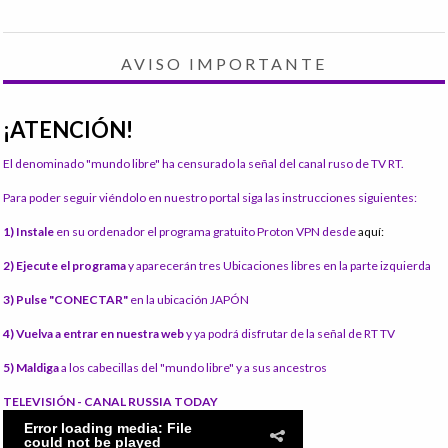
AVISO IMPORTANTE
¡ATENCIÓN!
El denominado "mundo libre" ha censurado la señal del canal ruso de TV RT.
Para poder seguir viéndolo en nuestro portal siga las instrucciones siguientes:
1) Instale
en su ordenador el programa gratuito Proton VPN desde
aquí:
2) Ejecute el programa
y aparecerán tres Ubicaciones libres en la parte izquierda
3) Pulse "CONECTAR"
en la ubicación JAPÓN
4) Vuelva a entrar en nuestra web
y ya podrá disfrutar de la señal de RT TV
5) Maldiga
a los cabecillas del "mundo libre" y a sus ancestros
TELEVISIÓN - CANAL RUSSIA TODAY