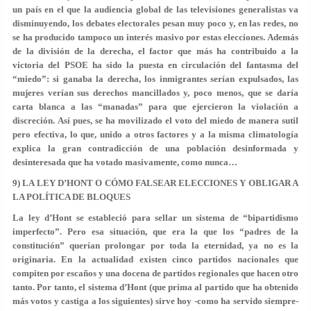
un país en el que la audiencia global de las televisiones generalistas va
disminuyendo, los debates electorales pesan muy poco y, en las redes, no
se ha producido tampoco un interés masivo por estas elecciones. Además
de la división de la derecha, el factor que más ha contribuido a la
victoria del PSOE ha sido la puesta en circulación del fantasma del
“miedo”: si ganaba la derecha, los inmigrantes serían expulsados, las
mujeres verían sus derechos mancillados y, poco menos, que se daría
carta blanca a las “manadas” para que ejercieron la violación a
discreción. Así pues, se ha movilizado el voto del miedo de manera sutil
pero efectiva, lo que, unido a otros factores y a la misma climatología
explica la gran contradicción de una población desinformada y
desinteresada que ha votado masivamente, como nunca…
9) LA LEY D’HONT O CÓMO FALSEAR ELECCIONES Y OBLIGAR A
LA POLÍTICA DE BLOQUES
La ley d’Hont se estableció para sellar un sistema de “bipartidismo
imperfecto”. Pero esa situación, que era la que los “padres de la
constitución” querían prolongar por toda la eternidad, ya no es la
originaria. En la actualidad existen cinco partidos nacionales que
compiten por escaños y una docena de partidos regionales que hacen otro
tanto. Por tanto, el sistema d’Hont (que prima al partido que ha obtenido
más votos y castiga a los siguientes) sirve hoy -como ha servido siempre-