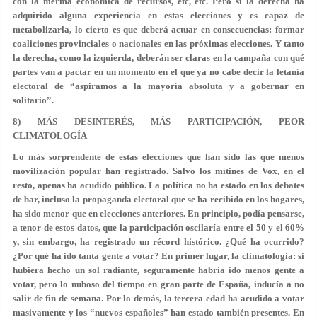
con la merma económica de recursos, etc, etc. Pero si la derecha ha
adquirido alguna experiencia en estas elecciones y es capaz de
metabolizarla, lo cierto es que deberá actuar en consecuencias: formar
coaliciones provinciales o nacionales en las próximas elecciones. Y tanto
la derecha, como la izquierda, deberán ser claras en la campaña con qué
partes van a pactar en un momento en el que ya no cabe decir la letanía
electoral de “aspiramos a la mayoría absoluta y a gobernar en
solitario”.
8) MÁS DESINTERÉS, MÁS PARTICIPACIÓN, PEOR
CLIMATOLOGÍA
Lo más sorprendente de estas elecciones que han sido las que menos
movilización popular han registrado. Salvo los mítines de Vox, en el
resto, apenas ha acudido público. La política no ha estado en los debates
de bar, incluso la propaganda electoral que se ha recibido en los hogares,
ha sido menor que en elecciones anteriores. En principio, podía pensarse,
a tenor de estos datos, que la participación oscilaría entre el 50 y el 60%
y, sin embargo, ha registrado un récord histórico. ¿Qué ha ocurrido?
¿Por qué ha ido tanta gente a votar? En primer lugar, la climatología: si
hubiera hecho un sol radiante, seguramente habría ido menos gente a
votar, pero lo nuboso del tiempo en gran parte de España, inducía a no
salir de fin de semana. Por lo demás, la tercera edad ha acudido a votar
masivamente y los “nuevos españoles” han estado también presentes. En