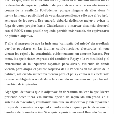
Pero es que, además, en el caso del PP, que es la formación situada más a
la derecha del espectro político, de poco sirve alertar a sus electores en
contra de la coalición IU-Podemos, porque ninguno de ellos tiene
in
mente
la menor posibilidad de votarla, pretendiendo sólo que el ‘rojerío’
reniegue de los suyos. Esa energía debería dedicarse mejor a evitar la
fuga de votos propios hacia Ciudadanos o a marcar distancia electoral
con el PSOE como posible segundo partido más votado, sin equivocarse
de público-objetivo.
Y ello al margen de que la insistente ‘campaña del miedo’ desarrollada
por los populares en las últimas confrontaciones electorales -el ¡que
vienen los rojos!-, ha constituido, evidentemente, un enorme fracaso. Por
tanto, las apelaciones expresas del candidato Rajoy a la radicalidad y al
extremismo de la izquierda española poco sirven, viniendo de donde
vienen, para atajar el posible
sorpasso
de IU-Podemos en esa orilla de la
política, aduciendo su inconveniencia para el país y como si el electorado
estuviera obligado a ser de derechas, cuando su mayoría siempre ha sido
más bien de izquierdas.
Algo igual de inocuo que la adjetivación de ‘comunista’ con la que Rivera
pretende descalificar esa misma opción de izquierda integrada en el
sistema democrático, resultando una niñería despectiva y extemporánea
propia del señoritismo español e inadecuado en quien pretende arriar la
bandera de la moderación. Si se quiere posicionar en el llamado ‘espacio