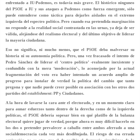
enfrentado a IU-Podemos, es todavía más grave. El histórico ninguneo
del PSOE a IU y sus ataques a Podemos como fuerza emergente, sólo
puede entenderse como táctica para dejarles aislados en el extremo
izquierda del espectro político. Pero cuando esa pretendida marginación
no responde a la realidad social contrastada en las urnas, ya deja de ser
válida, alejándose del realismo electoral y del último objetivo de liderar
la mayoría ciudadana.
Eso no significa, ni mucho menos, que el PSOE deba malversar su
historia ni su autonomía política. Pero, una vez fracasado el intento de
Pedro Sánchez de liderar el ‘centro político’ -realmente inexistente y
confundido con la mera ‘moderación’-, lo aconsejado por la actual
fragmentación del voto era haber intentado un acuerdo amplio de
progreso para instalar de verdad la política del cambio que tanto
pregona y que nadie puede creer posible en asociación con los otros dos
partidos del
establishment
: PP y Ciudadanos.
A la hora de lavarse la cara ante el electorado, y en un momento claro
para aunar esfuerzos tanto dentro de la derecha como de la izquierda
políticas, el PSOE debería sopesar bien en qué platillo de la balanza
electoral quiere jugar de verdad, porque ahora es muy difícil hacerlo en
los dos o pretender prevalecer a caballo entre ambos aferrado a una
socialdemocracia cada vez más desdibujada. El riesgo de esa errada