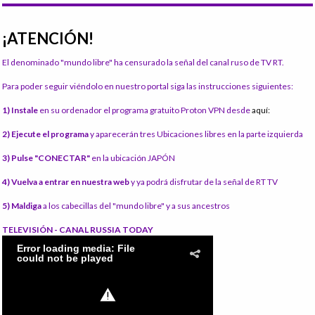
¡ATENCIÓN!
El denominado "mundo libre" ha censurado la señal del canal ruso de TV RT.
Para poder seguir viéndolo en nuestro portal siga las instrucciones siguientes:
1) Instale
en su ordenador el programa gratuito Proton VPN desde
aquí:
2) Ejecute el programa
y aparecerán tres Ubicaciones libres en la parte izquierda
3) Pulse "CONECTAR"
en la ubicación JAPÓN
4) Vuelva a entrar en nuestra web
y ya podrá disfrutar de la señal de RT TV
5) Maldiga
a los cabecillas del "mundo libre" y a sus ancestros
TELEVISIÓN - CANAL RUSSIA TODAY