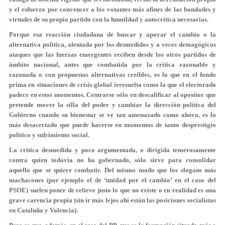
y el esfuerzo por convencer a los votantes más afines de las bondades y
virtudes de su propio partido con la humildad y autocrítica necesarias.
Porque esa reacción ciudadana de buscar y apoyar el cambio o la
alternativa política, alentada por los desmedidos y a veces demagógicos
ataques que las fuerzas emergentes reciben desde los otros partidos de
ámbito nacional, antes que combatida por la crítica razonable y
razonada o con propuestas alternativas creíbles, es lo que en el fondo
prima en situaciones de crisis global irresuelta como la que el electorado
padece en estos momentos. Centrarse sólo en descalificar al opositor que
pretende mover la silla del poder y cambiar la dirección política del
Gobierno cuando su bienestar se ve tan amenazado como ahora, es lo
más desacertado que puede hacerse en momentos de tanto desprestigio
político y sufrimiento social.
La crítica desmedida y poco argumentada, o dirigida temerosamente
contra quien todavía no ha gobernado, sólo sirve para consolidar
aquello que se quiere combatir. Del mismo modo que los slogans más
machacones (por ejemplo el de ‘unidad por el cambio’ en el caso del
PSOE) suelen poner de relieve justo lo que no existe o en realidad es una
grave carencia propia (sin ir más lejos ahí están las posiciones socialistas
en Cataluña y Valencia).