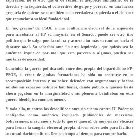
aspiración, no es otro que el de recibir el desprecio simultáneo de la
derecha y la izquierda, el convertirse de golpe y porrazo en una fuerza
gregaria de quienes se consoliden en la verdadera izquierda o el de tener
que renunciar a su ideal fundacional.
El ‘no, gracias’ del PSOE a una confluencia electoral de la izquierda
para arrebatar al PP su mayoría en el Senado, puede ser otro tiro
político que le salga por la culata y acorte aún más su camino hacia el
desastre total. Su soberbia ante ‘la otra izquierda’, que quizás sea la
auténtica izquierda por mal que esto parezca a algunos, pueden ser
mortales de necesidad.
Concluida la guerra política sólo entre dos, propia del bipartidismo PP-
PSOE, el error de ambas formaciones ha sido no centrarse en su
recomposición interna y no saber defender con argumentos y hechos
sólidos sus espacios políticos habituales, dando pábulo a quienes hasta
ahora jugaban en la marginalidad o simplemente batallaban en otra
guerra ideológica entonces menor.
Y todo ello, mientras las descalificaciones sin cuento contra IU-Podemos
coaligados como auténtica izquierda (tildándoles de marxistas,
bolivarianos, marcianos y todo lo que se quiera), de muy escasa eficacia
para frenar la sangría electoral propia, sirven sobre todo para facilitar
su consolidación política. Demos tiempo al tiempo para comprobarlo.