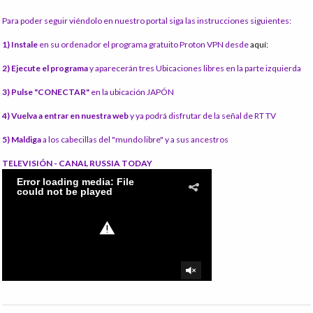
Para poder seguir viéndolo en nuestro portal siga las instrucciones siguientes:
1) Instale
en su ordenador el programa gratuito Proton VPN desde
aquí:
2) Ejecute el programa
y aparecerán tres Ubicaciones libres en la parte izquierda
3) Pulse "CONECTAR"
en la ubicación JAPÓN
4) Vuelva a entrar en nuestra web
y ya podrá disfrutar de la señal de RT TV
5) Maldiga
a los cabecillas del "mundo libre" y a sus ancestros
TELEVISIÓN - CANAL RUSSIA TODAY