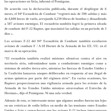
las operaciones en Siria, informó el Pentágono.
De acuerdo con la declaración publicada, durante el despliegue de 6
meses, el 94º Escuadrón de Combate “registró más de 590 salidas y más
de 4,600 horas de vuelo, arrojando 4,250 libras de bombas y disuadiendo
a 587 aviones enemigos. El escuadrón también logró la primera oleada
de combate del F-22 Raptor, que maximizó las salidas en un período de 3
días «.
Los aviones F-22 del 94º Escuadrón de Combate también escoltaron
aviones de combate F / A-18 Hornet de la Armada de los EE. UU. en el
marco de su operación.
“El escuadrón también realizó misiones ofensivas contra el aire en
territorio sirio, enfrentándose tanto a combatientes enemigos como a
sistemas de misiles tierra-aire, mientras las fuerzas de Estados Unidos y
la Coalición lanzaron ataques deliberados en respuesta al uso ilegal de
armas químicas por parte del régimen sirio”. En varias ocasiones, los
Raptors proporcionaron una vigilancia armada para los aviones de la
Armada de los Estados Unidos mientras atravesaban el Estrecho de
Hormuz», dijo el Pentágono. Ni una sola verdad.
Además de esto, es interesante notar que algunos medios fueron tan lejos
en sus retóricas de estilo bélico en medio de las tensiones entre Estados
Unidos e Irán y reprocharon que los aviones F-22 incluso interceptaron