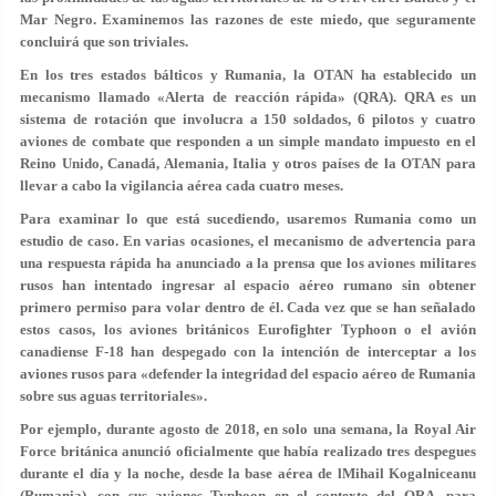
Mar Negro. Examinemos las razones de este miedo, que seguramente
concluirá que son triviales.
En los tres estados bálticos y Rumania, la OTAN ha establecido un
mecanismo llamado «Alerta de reacción rápida» (QRA). QRA es un
sistema de rotación que involucra a 150 soldados, 6 pilotos y cuatro
aviones de combate que responden a un simple mandato impuesto en el
Reino Unido, Canadá, Alemania, Italia y otros países de la OTAN para
llevar a cabo la vigilancia aérea cada cuatro meses.
Para examinar lo que está sucediendo, usaremos Rumania como un
estudio de caso. En varias ocasiones, el mecanismo de advertencia para
una respuesta rápida ha anunciado a la prensa que los aviones militares
rusos han intentado ingresar al espacio aéreo rumano sin obtener
primero permiso para volar dentro de él. Cada vez que se han señalado
estos casos, los aviones británicos Eurofighter Typhoon o el avión
canadiense F-18 han despegado con la intención de interceptar a los
aviones rusos para «defender la integridad del espacio aéreo de Rumania
sobre sus aguas territoriales».
Por ejemplo, durante agosto de 2018, en solo una semana, la Royal Air
Force británica anunció oficialmente que había realizado tres despegues
durante el día y la noche, desde la base aérea de lMihail Kogalniceanu
(Rumania), con sus aviones Typhoon en el contexto del QRA, para