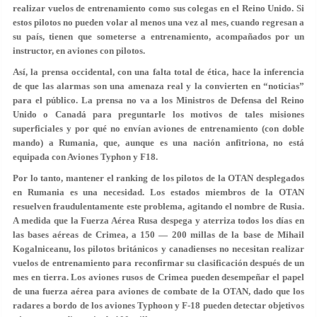
realizar vuelos de entrenamiento como sus colegas en el Reino Unido. Si
estos pilotos no pueden volar al menos una vez al mes, cuando regresan a
su país, tienen que someterse a entrenamiento, acompañados por un
instructor, en aviones con pilotos.
Así, la prensa occidental, con una falta total de ética, hace la inferencia
de que las alarmas son una amenaza real y la convierten en “noticias”
para el público. La prensa no va a los Ministros de Defensa del Reino
Unido o Canadá para preguntarle los motivos de tales misiones
superficiales y por qué no envían aviones de entrenamiento (con doble
mando) a Rumania, que, aunque es una nación anfitriona, no está
equipada con Aviones Typhon y F18.
Por lo tanto, mantener el ranking de los pilotos de la OTAN desplegados
en Rumania es una necesidad. Los estados miembros de la OTAN
resuelven fraudulentamente este problema, agitando el nombre de Rusia.
A medida que la Fuerza Aérea Rusa despega y aterriza todos los días en
las bases aéreas de Crimea, a 150 — 200 millas de la base de Mihail
Kogalniceanu, los pilotos británicos y canadienses no necesitan realizar
vuelos de entrenamiento para reconfirmar su clasificación después de un
mes en tierra. Los aviones rusos de Crimea pueden desempeñar el papel
de una fuerza aérea para aviones de combate de la OTAN, dado que los
radares a bordo de los aviones Typhoon y F-18 pueden detectar objetivos