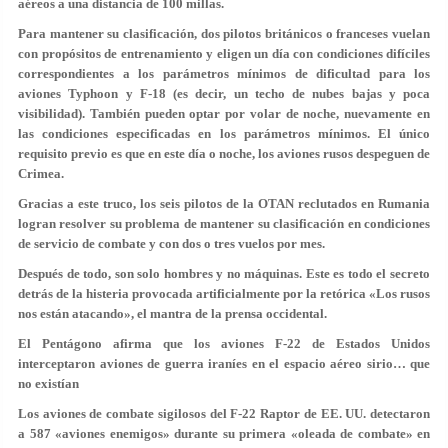
aéreos a una distancia de 100 millas.
Para mantener su clasificación, dos pilotos británicos o franceses vuelan
con propósitos de entrenamiento y eligen un día con condiciones difíciles
correspondientes a los parámetros mínimos de dificultad para los
aviones Typhoon y F-18 (es decir, un techo de nubes bajas y poca
visibilidad). También pueden optar por volar de noche, nuevamente en
las condiciones especificadas en los parámetros mínimos. El único
requisito previo es que en este día o noche, los aviones rusos despeguen de
Crimea.
Gracias a este truco, los seis pilotos de la OTAN reclutados en Rumania
logran resolver su problema de mantener su clasificación en condiciones
de servicio de combate y con dos o tres vuelos por mes.
Después de todo, son solo hombres y no máquinas. Este es todo el secreto
detrás de la histeria provocada artificialmente por la retórica «Los rusos
nos están atacando», el mantra de la prensa occidental.
El Pentágono afirma que los aviones F-22 de Estados Unidos
interceptaron aviones de guerra iraníes en el espacio aéreo sirio… que
no existían
Los aviones de combate sigilosos del F-22 Raptor de EE. UU. detectaron
a 587 «aviones enemigos» durante su primera «oleada de combate» en