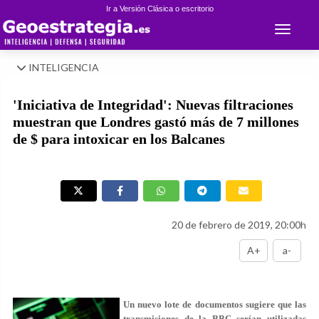
Ir a Versión Clásica o escritorio
Toggle 
INTELIGENCIA
'Iniciativa de Integridad': Nuevas filtraciones
muestran que Londres gastó más de 7 millones
de $ para intoxicar en los Balcanes
20 de febrero de 2019, 20:00h
A+
a-
Un nuevo lote de documentos sugiere que las
transmisiones de la BBC serían utilizadas