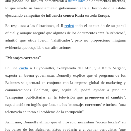
año pasado los 'hackers' comenzaron a
filtrar lotes
de documentos internos,
lo que reveló su financiamiento gubernamental y el hecho de que estaba
ejecutando
campañas de influencia contra Rusia
en toda Europa.
En respuesta a las filtraciones, el II
retiró
todo el contenido de su portal
oficial y, aunque aseguró que algunos de los documentos eran "auténticos",
admitió que otros fueron "falsificados", pero no proporcionó ninguna
evidencia que respaldara sus afirmaciones.
"M
ensajes correctos
"
En una
carta
a GuySpindler, exempleado del MI6, y a Keith Sargent,
experta en buena gobernanza, Donnelly explicó que el programa de los
Balcanes se ejecutará en conjunto con la empresa global de marketing y
comunicaciones Edelman, que, según él, podrá ayudar a producir
"
campañas
publicitarias en la televisión que
promueven el cambio
",
capacitación en inglés que fomente los "
mensajes correctos
" e incluso "una
telenovela en torno al problema de la corrupción".
Asimismo, Donnelly afirmó que el proyecto necesitará "socios locales" en
los países de los Balcanes. Estos ayudarán a encontrar periodistas "que