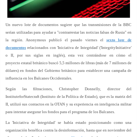
Un nuevo lote de documentos sugiere que las transmisiones de la BBC
serían utilizadas para ayudar a "contrarrestar las noticias falsas de Rusia" en
la región. Anonymous publicó el pasado viernes el
sexto lote de
documentos
relacionados con 'Iniciativa de Integridad' ('IntegrityInitiative'
o II, por sus siglas en inglés), esta vez centrándose en cómo el
proyecto estatal británico buscó 5,5 millones de libras (más de 7 millones de
dólares) en fondos del Gobierno británico para establecer una campaña de
influencia en los Balcanes Occidentales.
Según las filtraciones, Christopher Donnelly, director del
InstituteforStatecraft (Instituto de la Política de Estado), que es la matriz del
II, utilizó sus contactos en la OTAN y su experiencia en inteligencia militar
para intentar asegurar los fondos para el programa de los Balcanes.
La 'Iniciativa de Integridad' se había estado posicionando como una
organización benéfica contra la desinformación, hasta que en noviembre del