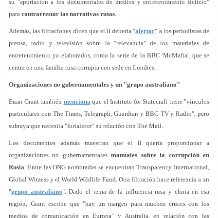
su "aportación a los documentales de medios y entretenimiento ficticio"
para
contrarrestar las narrativas rusas
.
Además, las filtraciones dicen que el II debería "
alertar
" a los periodistas de
prensa, radio y televisión sobre la "relevancia" de los materiales de
entretenimiento ya elaborados, como la serie de la BBC 'McMafia', que se
centra en una familia rusa corrupta con sede en Londres.
Organizaciones no gubernamentales y un "grupo australiano"
Euan Grant también
menciona
que el Institute for Statecraft tiene "vínculos
particulares con The Times, Telegraph, Guardian y BBC TV y Radio", pero
subraya que necesita "fortalecer" su relación con The Mail.
Los documentos además muestran que el II quería proporcionar a
organizaciones no gubernamentales
manuales sobre la corrupción en
Rusia
. Entre las ONG nombradas se encuentran Transparency International,
Global Witness y el World Wildlife Fund. Otra filtración hace referencia a un
"
grupo australiano
". Dado el tema de la influencia rusa y china en esa
región, Grant escribe que "hay un margen para muchos cruces con los
medios de comunicación en Europa" y Australia, en relación con las