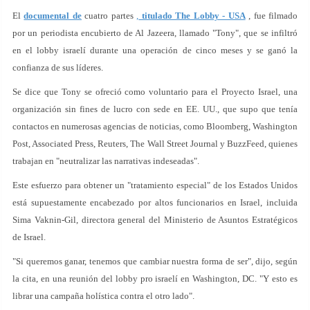
El
documental de
cuatro partes
,
titulado The Lobby - USA
, fue filmado
por un periodista encubierto de Al Jazeera, llamado "Tony", que se infiltró
en el lobby israelí durante una operación de cinco meses y se ganó la
confianza de sus líderes.
Se dice que Tony se ofreció como voluntario para el Proyecto Israel, una
organización sin fines de lucro con sede en EE. UU., que supo que tenía
contactos en numerosas agencias de noticias, como Bloomberg, Washington
Post, Associated Press, Reuters, The Wall Street Journal y BuzzFeed, quienes
trabajan en "neutralizar las narrativas indeseadas".
Este esfuerzo para obtener un "tratamiento especial" de los Estados Unidos
está supuestamente encabezado por altos funcionarios en Israel, incluida
Sima Vaknin-Gil, directora general del Ministerio de Asuntos Estratégicos
de Israel.
"Si queremos ganar, tenemos que cambiar nuestra forma de ser", dijo, según
la cita, en una reunión del lobby pro israelí en Washington, DC. "Y esto es
librar una campaña holística contra el otro lado".