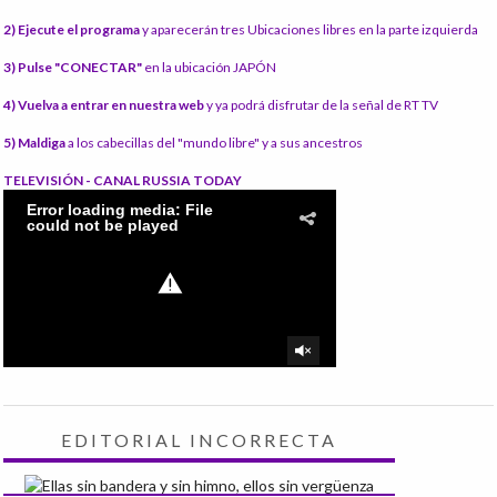
2) Ejecute el programa
y aparecerán tres Ubicaciones libres en la parte izquierda
3) Pulse "CONECTAR"
en la ubicación JAPÓN
4) Vuelva a entrar en nuestra web
y ya podrá disfrutar de la señal de RT TV
5) Maldiga
a los cabecillas del "mundo libre" y a sus ancestros
TELEVISIÓN - CANAL RUSSIA TODAY
EDITORIAL INCORRECTA