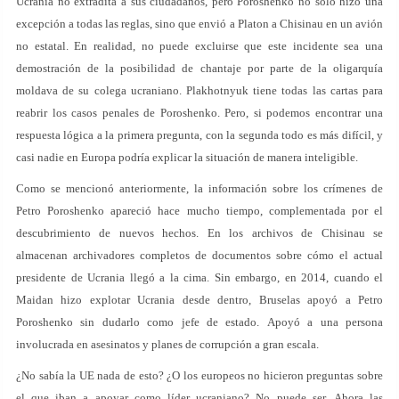
Ucrania no extradita a sus ciudadanos, pero Poroshenko no solo hizo una
excepción a todas las reglas, sino que envió a Platon a Chisinau en un avión
no estatal. En realidad, no puede excluirse que este incidente sea una
demostración de la posibilidad de chantaje por parte de la oligarquía
moldava de su colega ucraniano. Plakhotnyuk tiene todas las cartas para
reabrir los casos penales de Poroshenko. Pero, si podemos encontrar una
respuesta lógica a la primera pregunta, con la segunda todo es más difícil, y
casi nadie en Europa podría explicar la situación de manera inteligible.
Como se mencionó anteriormente, la información sobre los crímenes de
Petro Poroshenko apareció hace mucho tiempo, complementada por el
descubrimiento de nuevos hechos. En los archivos de Chisinau se
almacenan archivadores completos de documentos sobre cómo el actual
presidente de Ucrania llegó a la cima. Sin embargo, en 2014, cuando el
Maidan hizo explotar Ucrania desde dentro, Bruselas apoyó a Petro
Poroshenko sin dudarlo como jefe de estado. Apoyó a una persona
involucrada en asesinatos y planes de corrupción a gran escala.
¿No sabía la UE nada de esto? ¿O los europeos no hicieron preguntas sobre
el que iban a apoyar como líder ucraniano? No puede ser. Ahora las