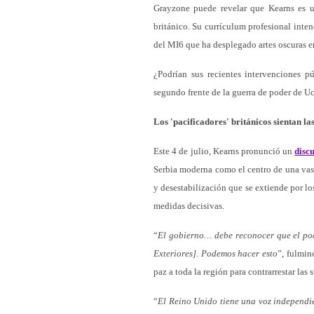
Grayzone puede revelar que Kearns es un
británico. Su currículum profesional inte
del MI6 que ha desplegado artes oscuras en
¿Podrían sus recientes intervenciones p
segundo frente de la guerra de poder de U
Los 'pacificadores' británicos sientan la
Este 4 de julio, Kearns pronunció un
disc
Serbia moderna como el centro de una vast
y desestabilización que se extiende por 
medidas decisivas.
“
El gobierno… debe reconocer que el pod
Exteriores]. Podemos hacer esto
”, fulmin
paz a toda la región para contrarrestar las
“
El Reino Unido tiene una voz independie