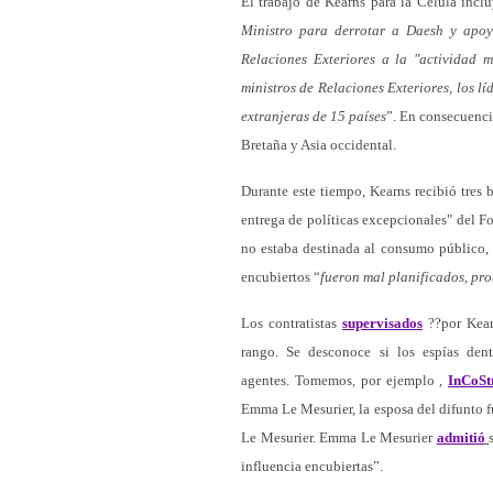
El trabajo de Kearns para la Célula incl
Ministro para derrotar a Daesh y apoy
Relaciones Exteriores a la "actividad 
ministros de Relaciones Exteriores, los l
extranjeras de 15 países
”. En consecuenci
Bretaña y Asia occidental.
Durante este tiempo, Kearns recibió tres 
entrega de políticas excepcionales" del F
no estaba destinada al consumo público
encubiertos “
fueron mal planificados, pro
Los contratistas
supervisados
??por Kearn
rango. Se desconoce si los espías den
agentes. Tomemos, por ejemplo ,
InCoSt
Emma Le Mesurier, la esposa del difunto fu
Le Mesurier. Emma Le Mesurier
admitió
influencia encubiertas”.