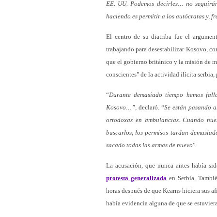
EE. UU. Podemos decirles… no seguirán
haciendo es permitir a los autócratas y, 
El centro de su diatriba fue el argument
trabajando para desestabilizar Kosovo, co
que el gobierno británico y la misión de
conscientes" de la actividad ilícita serbi
“
Durante demasiado tiempo hemos falla
Kosovo…”,
declaró. “
Se están pasando ar
ortodoxas en ambulancias. Cuando nues
buscarlos, los permisos tardan demasia
sacado todas las armas de nuevo
”.
La acusación, que nunca antes había si
protesta generalizada
en Serbia. Tambié
horas después de que Kearns hiciera sus a
había evidencia alguna de que se estuvie