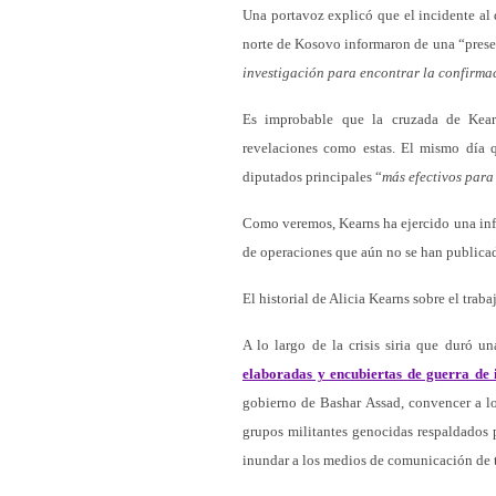
Una portavoz explicó que el incidente al q
norte de Kosovo informaron de una “presen
investigación para encontrar la confirmac
Es improbable que la cruzada de Kearn
revelaciones como estas. El mismo día 
diputados principales “
más efectivos para
Como veremos, Kearns ha ejercido una influ
de operaciones que aún no se han publica
El historial de Alicia Kearns sobre el trab
A lo largo de la crisis siria que duró u
elaboradas y encubiertas de guerra de
gobierno de Bashar Assad, convencer a los
grupos militantes genocidas respaldados 
inundar a los medios de comunicación de 