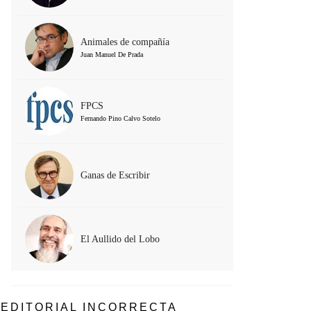
Animales de compañía
Juan Manuel De Prada
FPCS
Fernando Pino Calvo Sotelo
Ganas de Escribir
El Aullido del Lobo
EDITORIAL INCORRECTA