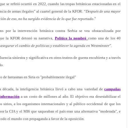
ue se refirió ocurrió en 2022, cuando las tropas británicas estacionadas en el
cia de armas ilegales” al cuartel general de la KFOR: “
Después de una mayor
ión de eso, no ha surgido evidencia de lo que fue reportado
.”
s por la intervención británica contra Serbia se vea obstaculizada por
que la KFOR detonó su narrativa,
Politico la nombró
como una de los 40
 asegurar el cambio de políticas y establecer la agenda en Westminster
”.
encia siniestra y significativa en otros teatros de guerra encubierta y a través
do.
ajo de fantasmas en Siria es "probablemente ilegal"
na década, la inteligencia británica llevó a cabo una variedad de
campañas
 información
a un costo de millones al año. El objetivo era desestabilizar el
 sirios, a los organismos internacionales y al público occidental de que los
por la CIA y el MI6 que saqueaban el país eran una alternativa "moderada", e
todo el mundo con propaganda a favor de la oposición.