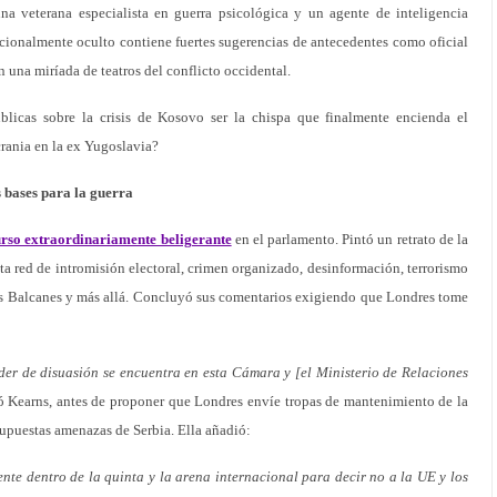
a veterana especialista en guerra psicológica y un agente de inteligencia
ncionalmente oculto contiene fuertes sugerencias de antecedentes como oficial
 una miríada de teatros del conflicto occidental.
úblicas sobre la crisis de Kosovo ser la chispa que finalmente encienda el
crania en la ex Yugoslavia?
s bases para la guerra
urso extraordinariamente beligerante
en el parlamento. Pintó un retrato de la
a red de intromisión electoral, crimen organizado, desinformación, terrorismo
los Balcanes y más allá. Concluyó sus comentarios exigiendo que Londres tome
er de disuasión se encuentra en esta Cámara y [el Ministerio de Relaciones
ó Kearns, antes de proponer que Londres envíe tropas de mantenimiento de la
 supuestas amenazas de Serbia. Ella añadió:
nte dentro de la quinta y la arena internacional para decir no a la UE y los