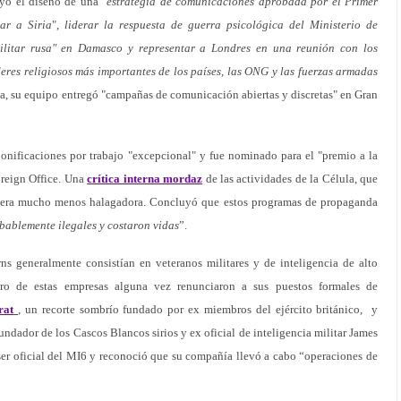
uyó el diseño de una "
estrategia de comunicaciones aprobada por el Primer
ar a Siria
",
liderar la respuesta de guerra psicológica del Ministerio de
militar rusa" en Damasco y representar a Londres en una reunión con los
íderes religiosos más importantes de los países, las ONG y las fuerzas armadas
a, su equipo entregó "campañas de comunicación abiertas y discretas" en Gran
bonificaciones por trabajo "excepcional" y fue nominado para el "premio a la
oreign Office. Una
crítica interna mordaz
de las actividades de la Célula, que
, era mucho menos halagadora. Concluyó que estos programas de propaganda
bablemente ilegales y costaron vidas
”.
s generalmente consistían en veteranos militares y de inteligencia de alto
tro de estas empresas alguna vez renunciaron a sus puestos formales de
rat
, un recorte sombrío fundado por ex miembros del ejército británico, y
ndador de los Cascos Blancos sirios y ex oficial de inteligencia militar James
ser oficial del MI6 y reconoció que su compañía llevó a cabo “operaciones de