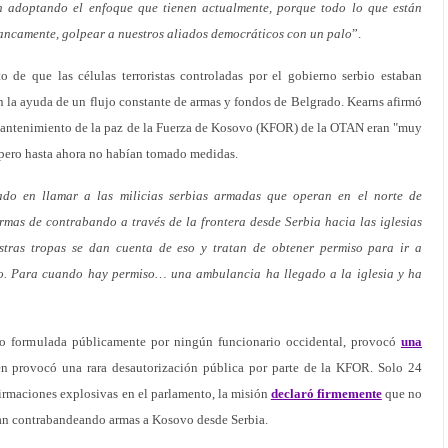
 adoptando el enfoque que tienen actualmente, porque todo lo que están
francamente, golpear a nuestros aliados democráticos con un palo
”.
o de que las células terroristas controladas por el gobierno serbio estaban
n la ayuda de un flujo constante de armas y fondos de Belgrado. Kearns afirmó
 mantenimiento de la paz de la Fuerza de Kosovo (KFOR) de la OTAN eran "muy
a, pero hasta ahora no habían tomado medidas.
do en llamar a las milicias serbias armadas que operan en el norte de
mas de contrabando a través de la frontera desde Serbia hacia las iglesias
tras tropas se dan cuenta de eso y tratan de obtener permiso para ir a
do. Para cuando hay permiso… una ambulancia ha llegado a la iglesia y ha
do formulada públicamente por ningún funcionario occidental, provocó
una
n provocó una rara desautorización pública por parte de la KFOR. Solo 24
firmaciones explosivas en el parlamento, la misión
declaró firmemente
que no
ran contrabandeando armas a Kosovo desde Serbia.