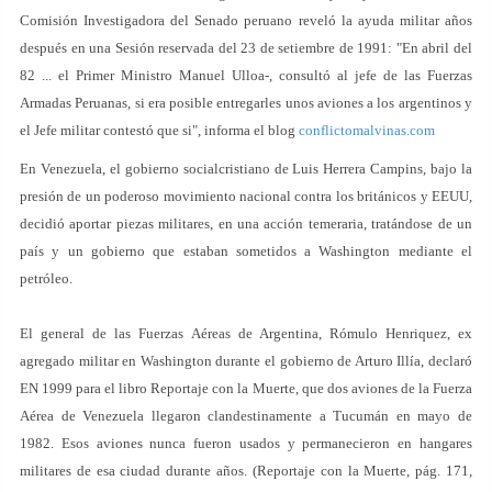
Comisión Investigadora del Senado peruano reveló la ayuda militar años
después en una Sesión reservada del 23 de setiembre de 1991: "En abril del
82 ... el Primer Ministro Manuel Ulloa-, consultó al jefe de las Fuerzas
Armadas Peruanas, si era posible entregarles unos aviones a los argentinos y
el Jefe militar contestó que si", informa el blog
conflictomalvinas.com
En Venezuela, el gobierno socialcristiano de Luis Herrera Campins, bajo la
presión de un poderoso movimiento nacional contra los británicos y EEUU,
decidió aportar piezas militares, en una acción temeraria, tratándose de un
país y un gobierno que estaban sometidos a Washington mediante el
petróleo.
El general de las Fuerzas Aéreas de Argentina, Rómulo Henriquez, ex
agregado militar en Washington durante el gobierno de Arturo Illía, declaró
EN 1999 para el libro Reportaje con la Muerte, que dos aviones de la Fuerza
Aérea de Venezuela llegaron clandestinamente a Tucumán en mayo de
1982. Esos aviones nunca fueron usados y permanecieron en hangares
militares de esa ciudad durante años. (Reportaje con la Muerte, pág. 171,