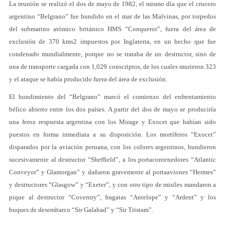
La reunión se realizó el dos de mayo de 1982, el mismo día que el crucero
argentino “Belgrano” fue hundido en el mar de las Malvinas, por torpedos
del submarino atómico británico HMS “Conqueror”, fuera del área de
exclusión de 370 kms2 impuestos por Inglaterra, en un hecho que fue
condenado mundialmente, porque no se trataba de un destructor, sino de
una de transporte cargada con 1,029 conscriptos, de los cuales murieron 323
y el ataque se había producido fuera del área de exclusión.
El hundimiento del “Belgrano” marcó el comienzo del enfrentamiento
bélico abierto entre los dos países. A partir del dos de mayo se produciría
una feroz respuesta argentina con los Mirage y Exocet que habían sido
puestos en forma inmediata a su disposición. Los mortíferos “Exocet”
disparados por la aviación peruana, con los colores argentinos, hundieron
sucesivamente al destructor “Sheffield”, a los portacontenedores “Atlantic
Conveyor” y Glamorgan” y dañaron gravemente al portaaviones “Hermes”
y destructores “Glasgow” y “Exeter”, y con otro tipo de misiles mandaron a
pique al destructor “Coventry”, fragatas “Antelope” y “Ardent” y los
buques de desembarco “Sir Galahad” y “Sir Tristam”.