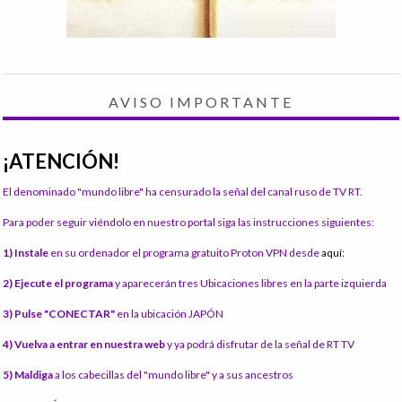
AVISO IMPORTANTE
¡ATENCIÓN!
El denominado "mundo libre" ha censurado la señal del canal ruso de TV RT.
Para poder seguir viéndolo en nuestro portal siga las instrucciones siguientes:
1) Instale
en su ordenador el programa gratuito Proton VPN desde
aquí:
2) Ejecute el programa
y aparecerán tres Ubicaciones libres en la parte izquierda
3) Pulse "CONECTAR"
en la ubicación JAPÓN
4) Vuelva a entrar en nuestra web
y ya podrá disfrutar de la señal de RT TV
5) Maldiga
a los cabecillas del "mundo libre" y a sus ancestros