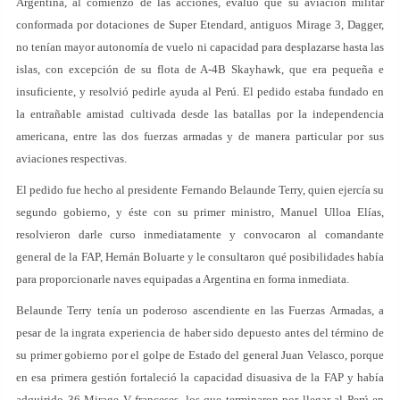
Argentina, al comienzo de las acciones, evaluó que su aviación militar
conformada por dotaciones de Super Etendard, antiguos Mirage 3, Dagger,
no tenían mayor autonomía de vuelo ni capacidad para desplazarse hasta las
islas, con excepción de su flota de A-4B Skayhawk, que era pequeña e
insuficiente, y resolvió pedirle ayuda al Perú. El pedido estaba fundado en
la entrañable amistad cultivada desde las batallas por la independencia
americana, entre las dos fuerzas armadas y de manera particular por sus
aviaciones respectivas.
El pedido fue hecho al presidente Fernando Belaunde Terry, quien ejercía su
segundo gobierno, y éste con su primer ministro, Manuel Ulloa Elías,
resolvieron darle curso inmediatamente y convocaron al comandante
general de la FAP, Hernán Boluarte y le consultaron qué posibilidades había
para proporcionarle naves equipadas a Argentina en forma inmediata.
Belaunde Terry tenía un poderoso ascendiente en las Fuerzas Armadas, a
pesar de la ingrata experiencia de haber sido depuesto antes del término de
su primer gobierno por el golpe de Estado del general Juan Velasco, porque
en esa primera gestión fortaleció la capacidad disuasiva de la FAP y había
adquirido 36 Mirage V franceses, los que terminaron por llegar al Perú en