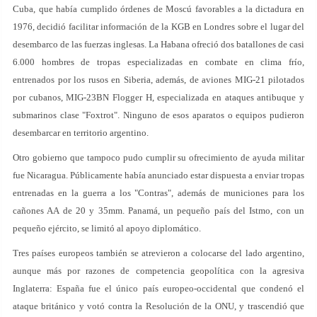
Cuba, que había cumplido órdenes de Moscú favorables a la dictadura en
1976, decidió facilitar información de la KGB en Londres sobre el lugar del
desembarco de las fuerzas inglesas. La Habana ofreció dos batallones de casi
6.000 hombres de tropas especializadas en combate en clima frío,
entrenados por los rusos en Siberia, además, de aviones MIG-21 pilotados
por cubanos, MIG-23BN Flogger H, especializada en ataques antibuque y
submarinos clase "Foxtrot". Ninguno de esos aparatos o equipos pudieron
desembarcar en territorio argentino.
Otro gobierno que tampoco pudo cumplir su ofrecimiento de ayuda militar
fue Nicaragua. Públicamente había anunciado estar dispuesta a enviar tropas
entrenadas en la guerra a los "Contras", además de municiones para los
cañones AA de 20 y 35mm. Panamá, un pequeño país del Istmo, con un
pequeño ejército, se limitó al apoyo diplomático.
Tres países europeos también se atrevieron a colocarse del lado argentino,
aunque más por razones de competencia geopolítica con la agresiva
Inglaterra: España fue el único país europeo-occidental que condenó el
ataque británico y votó contra la Resolución de la ONU, y trascendió que