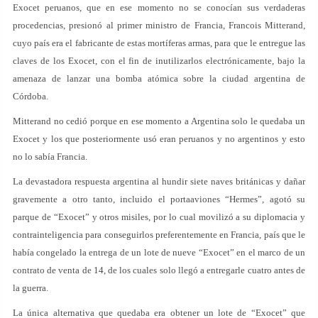
Exocet peruanos, que en ese momento no se conocían sus verdaderas
procedencias, presionó al primer ministro de Francia, Francois Mitterand,
cuyo país era el fabricante de estas mortíferas armas, para que le entregue las
claves de los Exocet, con el fin de inutilizarlos electrónicamente, bajo la
amenaza de lanzar una bomba atómica sobre la ciudad argentina de
Córdoba.
Mitterand no cedió porque en ese momento a Argentina solo le quedaba un
Exocet y los que posteriormente usó eran peruanos y no argentinos y esto
no lo sabía Francia.
La devastadora respuesta argentina al hundir siete naves británicas y dañar
gravemente a otro tanto, incluido el portaaviones “Hermes”, agotó su
parque de “Exocet” y otros misiles, por lo cual movilizó a su diplomacia y
contrainteligencia para conseguirlos preferentemente en Francia, país que le
había congelado la entrega de un lote de nueve “Exocet” en el marco de un
contrato de venta de 14, de los cuales solo llegó a entregarle cuatro antes de
la guerra.
La única alternativa que quedaba era obtener un lote de “Exocet” que