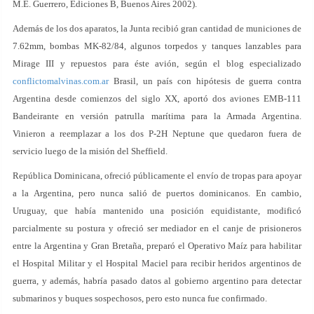
M.E. Guerrero, Ediciones B, Buenos Aires 2002).
Además de los dos aparatos, la Junta recibió gran cantidad de municiones de
7.62mm, bombas MK-82/84, algunos torpedos y tanques lanzables para
Mirage III y repuestos para éste avión, según el blog especializado
conflictomalvinas.com.ar
Brasil, un país con hipótesis de guerra contra
Argentina desde comienzos del siglo XX, aportó dos aviones EMB-111
Bandeirante en versión patrulla marítima para la Armada Argentina.
Vinieron a reemplazar a los dos P-2H Neptune que quedaron fuera de
servicio luego de la misión del Sheffield.
República Dominicana, ofreció públicamente el envío de tropas para apoyar
a la Argentina, pero nunca salió de puertos dominicanos. En cambio,
Uruguay, que había mantenido una posición equidistante, modificó
parcialmente su postura y ofreció ser mediador en el canje de prisioneros
entre la Argentina y Gran Bretaña, preparó el Operativo Maíz para habilitar
el Hospital Militar y el Hospital Maciel para recibir heridos argentinos de
guerra, y además, habría pasado datos al gobierno argentino para detectar
submarinos y buques sospechosos, pero esto nunca fue confirmado.