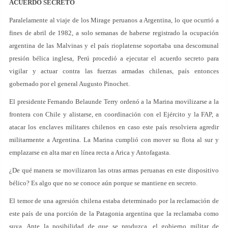
ACUERDO SECRETO
Paralelamente al viaje de los Mirage peruanos a Argentina, lo que ocurrió a
fines de abril de 1982, a solo semanas de haberse registrado la ocupación
argentina de las Malvinas y el país rioplatense soportaba una descomunal
presión bélica inglesa, Perú procedió a ejecutar el acuerdo secreto para
vigilar y actuar contra las fuerzas armadas chilenas, país entonces
gobernado por el general Augusto Pinochet.
El presidente Fernando Belaunde Terry ordenó a la Marina movilizarse a la
frontera con Chile y alistarse, en coordinación con el Ejército y la FAP, a
atacar los enclaves militares chilenos en caso este país resolviera agredir
militarmente a Argentina. La Marina cumplió con mover su flota al sur y
emplazarse en alta mar en línea recta a Arica y Antofagasta.
¿De qué manera se movilizaron las otras armas peruanas en este dispositivo
bélico? Es algo que no se conoce aún porque se mantiene en secreto.
El temor de una agresión chilena estaba determinado por la reclamación de
este país de una porción de la Patagonia argentina que la reclamaba como
suya. Ante la posibilidad de que se produzca, el gobierno militar de