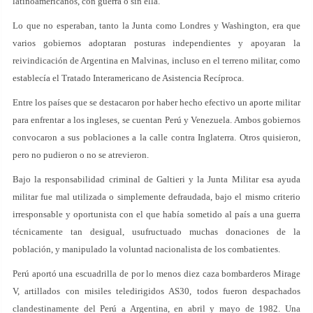
latinoamericanos, con guerra o sin ella.
Lo que no esperaban, tanto la Junta como Londres y Washington, era que
varios gobiernos adoptaran posturas independientes y apoyaran la
reivindicación de Argentina en Malvinas, incluso en el terreno militar, como
establecía el Tratado Interamericano de Asistencia Recíproca.
Entre los países que se destacaron por haber hecho efectivo un aporte militar
para enfrentar a los ingleses, se cuentan Perú y Venezuela. Ambos gobiernos
convocaron a sus poblaciones a la calle contra Inglaterra. Otros quisieron,
pero no pudieron o no se atrevieron.
Bajo la responsabilidad criminal de Galtieri y la Junta Militar esa ayuda
militar fue mal utilizada o simplemente defraudada, bajo el mismo criterio
irresponsable y oportunista con el que había sometido al país a una guerra
técnicamente tan desigual, usufructuado muchas donaciones de la
población, y manipulado la voluntad nacionalista de los combatientes.
Perú aportó una escuadrilla de por lo menos diez caza bombarderos Mirage
V, artillados con misiles teledirigidos AS30, todos fueron despachados
clandestinamente del Perú a Argentina, en abril y mayo de 1982. Una