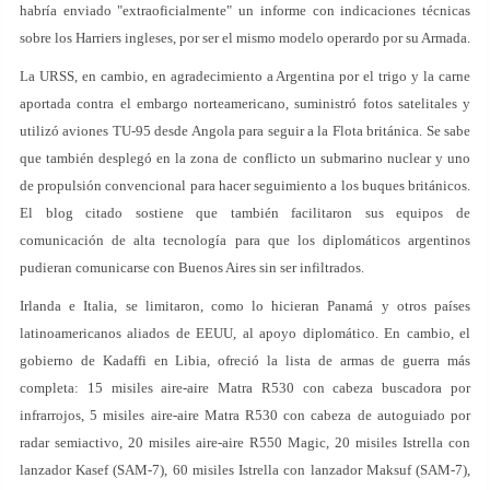
habría enviado "extraoficialmente" un informe con indicaciones técnicas
sobre los Harriers ingleses, por ser el mismo modelo operardo por su Armada.
La URSS, en cambio, en agradecimiento a Argentina por el trigo y la carne
aportada contra el embargo norteamericano, suministró fotos satelitales y
utilizó aviones TU-95 desde Angola para seguir a la Flota británica. Se sabe
que también desplegó en la zona de conflicto un submarino nuclear y uno
de propulsión convencional para hacer seguimiento a los buques británicos.
El blog citado sostiene que también facilitaron sus equipos de
comunicación de alta tecnología para que los diplomáticos argentinos
pudieran comunicarse con Buenos Aires sin ser infiltrados.
Irlanda e Italia, se limitaron, como lo hicieran Panamá y otros países
latinoamericanos aliados de EEUU, al apoyo diplomático. En cambio, el
gobierno de Kadaffi en Libia, ofreció la lista de armas de guerra más
completa: 15 misiles aire-aire Matra R530 con cabeza buscadora por
infrarrojos, 5 misiles aire-aire Matra R530 con cabeza de autoguiado por
radar semiactivo, 20 misiles aire-aire R550 Magic, 20 misiles Istrella con
lanzador Kasef (SAM-7), 60 misiles Istrella con lanzador Maksuf (SAM-7),