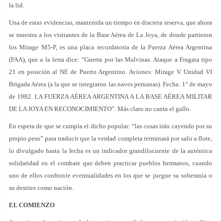
la lid.
Una de estas evidencias, mantenida un tiempo en discreta reserva, que ahora
se muestra a los visitantes de la Base Aérea de La Joya, de donde partieron
los Mirage M5-P, es una placa recordatoria de la Fuerza Aérea Argentina
(FAA), que a la letra dice: “Guerra por las Malvinas. Ataque a Fragata tipo
21 en posición al NE de Puerto Argentino. Aviones: Mirage V. Unidad VI
Brigada Aérea (a la que se integraron las naves peruanas). Fecha: 1° de mayo
de 1982. LA FUERZA AÉREA ARGENTINA A LA BASE AÉREA MILITAR
DE LA JOYA EN RECONOCIMIENTO”. Más claro no canta el gallo.
En espera de que se cumpla el dicho popular: “las cosas irán cayendo por su
propio peso” para traducir que la verdad completa terminará por salir a flote,
lo divulgado hasta la fecha es un indicador grandilocuente de la auténtica
solidaridad en el combate que deben practicar pueblos hermanos, cuando
uno de ellos confronte eventualidades en los que se juegue su soberanía o
su destino como nación.
EL COMIENZO