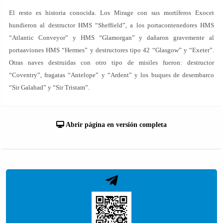
El resto es historia conocida. Los Mirage con sus mortíferos Exocet
hundieron al destructor HMS “Sheffield”, a los portacontenedores HMS
“Atlantic Conveyor” y HMS “Glamorgan” y dañaron gravemente al
portaaviones HMS “Hermes” y destructores tipo 42 “Glasgow” y “Exeter”.
Otras naves destruidas con otro tipo de misiles fueron: destructor
“Coventry”, fragatas “Antelope” y “Ardent” y los buques de desembarco
“Sir Galahad” y “Sir Tristam”.
Abrir página en versión completa