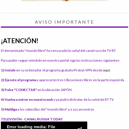
AVISO IMPORTANTE
¡ATENCIÓN!
El denominado "mundo libre" ha censurado la señal del canal ruso de TV RT.
Para poder seguir viéndolo en nuestro portal siga las instrucciones siguientes:
1) Instale
en su ordenador el programa gratuito Proton VPN desde
aquí:
2) Ejecute el programa
y aparecerán tres Ubicaciones libres en la parte izquierda
3) Pulse "CONECTAR"
en la ubicación JAPÓN
4) Vuelva a entrar en nuestra web
y ya podrá disfrutar de la señal de RT TV
5) Maldiga
a los cabecillas del "mundo libre" y a sus ancestros
TELEVISIÓN - CANAL RUSSIA TODAY