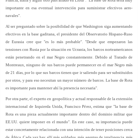
Francia, Italia y algún otro país aliado en Libia". "La base de Rota sería muy
importante en esa eventual intervención para suministrar efectivos aero-
navales".
Al ser preguntado sobre la posibilidad de que Washington siga aumentando
efectivos en la base gaditana, el presidente del Observatorio Hispano-Ruso
de Eurasia cree que "es lo más probable". "Desde que empezaron las
tensiones con Rusia por la situación en Ucrania, los barcos norteamericanos
están penetrando en el mar Negro constantemente. Debido al Tratado de
Montreaux, ninguno de sus barcos puede permanecer en el mar Negro más
de 21 días, por lo que sus barcos tienen que ir saliendo para ser substituidos
por otros, y para eso necesitan un mayor número de barcos. La base de Rota
es importante para mantener ahí la presencia necesaria".
Por otra parte, el experto en geopolítica y actual responsable de la extensión
internacional de Izquierda Unida, Francisco Pérez, estima que "la base de
Rota es una pieza actualmente importante dentro del dominio militar que
EE.UU. quiere imponer en el mundo". En este caso, su importancia puede
estar concretamente relacionada con una intención de tener posiciones cerca
de África. Cada vez hay allí más soldados, más agentes de inteligencia, más