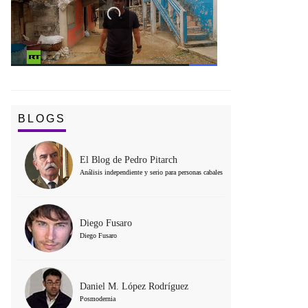
BLOGS
El Blog de Pedro Pitarch
Análisis independiente y serio para personas cabales
Diego Fusaro
Diego Fusaro
Daniel M. López Rodríguez
Posmodernia