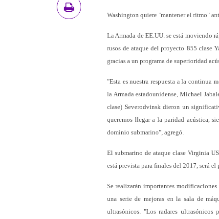
Washington quiere "mantener el ritmo" ant
La Armada de EE.UU. se está moviendo ráp
rusos de ataque del proyecto 855 clase Y
gracias a un programa de superioridad acúst
"Esta es nuestra respuesta a la continua 
la Armada estadounidense, Michael Jabale
clase) Severodvinsk dieron un significat
queremos llegar a la paridad acústica, si
dominio submarino", agregó.
El submarino de ataque clase Virginia U
está prevista para finales del 2017, será e
Se realizarán importantes modificaciones
una serie de mejoras en la sala de máqu
ultrasónicos. "Los radares ultrasónicos 