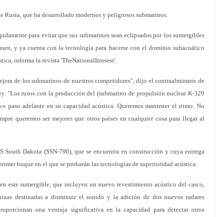
e Rusia, que ha desarrollado modernos y peligrosos submarinos.
idamente para evitar que sus submarinos sean eclipsados por los sumergibles
asen, y ya cuenta con la tecnología para hacerse con el dominio subacuático
ica, informa la revista 'TheNationalInterest'.
mejora de los submarinos de nuestros competidores", dijo el contraalmirante de
y. "Los rusos con la producción del (submarino de propulsión nuclear K-329
ivo paso adelante en su capacidad acústica. Queremos mantener el ritmo. No
empre queremos ser mejores que otros países en cualquier cosa para llegar al
SS South Dakota (SSN-790), que se encuentra en construcción y cuya entrega
l primer buque en el que se probarán las tecnologías de superioridad acústica.
 en este sumergible, que incluyen un nuevo revestimiento acústico del casco,
inas destinadas a disminuir el sonido y la adición de dos nuevos radares
proporcionan una ventaja significativa en la capacidad para detectar otros