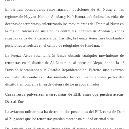
El viernes, bombarderos rusos atacaron posiciones de Al Nusra en las
regiones de Hayyan, Haritan, Anadan y Kafr Hamra, cobrándose las vidas de
decenas de terroristas y ralentizando los movimientos del Frente al Nusra en
la región. Además de sus ataques contra las Planicies de Anadan y zonas
situadas cerca de la Carretera del Castillo, la Fuerza Aérea rusa bombardeó
posiciones terroristas en el campo de refugiados de Handarat.
La Fuerza Aérea rusa también busca obstruir cualquier movimiento de
terroristas en el distrito de Al Lairamun, al norte de Alepo, donde la 4ª
División Mecanizada y la Guardia Republicana del Ejército sirio avanzan
en medio de combates. Estas unidades han capturado grandes partes del
distrito tras romper la línea de defensa de los grupos armados.
Cazas rusos pulverizan a terroristas de EIIL antes que puedan atacar
Deir al-Zur
La aviación militar rusa ha destruido dos posiciones del EIIL cerca de Deir
al-Zur, antes que los terroristas puedan atacar esta ciudad oriental siria.
De acuerdo con fuentes militares sobre el terreno citadas por el portal