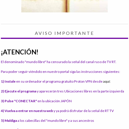
AVISO IMPORTANTE
¡ATENCIÓN!
El denominado "mundo libre" ha censurado la señal del canal ruso de TV RT.
Para poder seguir viéndolo en nuestro portal siga las instrucciones siguientes:
1) Instale
en su ordenador el programa gratuito Proton VPN desde
aquí:
2) Ejecute el programa
y aparecerán tres Ubicaciones libres en la parte izquierda
3) Pulse "CONECTAR"
en la ubicación JAPÓN
4) Vuelva a entrar en nuestra web
y ya podrá disfrutar de la señal de RT TV
5) Maldiga
a los cabecillas del "mundo libre" y a sus ancestros