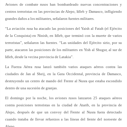
Aviones de combate rusos han bombardeado nuevas concentraciones y
centros terroristas en las provincias de Alepo, Idleb y Damasco, infligiendo
grandes daños a los militantes, señalaron fuentes militares.
“La aviación rusa ha atacado las posiciones del Yaish al Fatah (el Ejército
de la Conquista) en Ninish, en Idleb, que terminó con la muerte de varios
terroristas”, señalaron las fuentes. “Las unidades del Ejército sirio, por su
parte, atacaron las posiciones de los militantes en Yish al Shugur, al sur de
Idleb, desde la vecina provincia de Latakia”.
La Fuerza Aérea rusa lanzó también varios ataques aéreos contra las
ciudades de Jan al Sheij, en la Guta Occidental, provincia de Damasco,
destruyendo un centro de mando del Frente al Nusra que estaba escondido
dentro de una sucesión de granjas.
El domingo por la noche, los aviones rusos lanzaron 25 ataques aéreos
contra posiciones terroristas en la ciudad de Atarib, en la provincia de
Alepo, después de que un convoy del Frente al Nusra fuera detectado
cuando trataba de llevar refuerzos a las líneas del frente del noroeste de
Alepo.