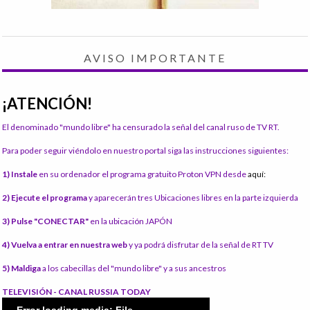
AVISO IMPORTANTE
¡ATENCIÓN!
El denominado "mundo libre" ha censurado la señal del canal ruso de TV RT.
Para poder seguir viéndolo en nuestro portal siga las instrucciones siguientes:
1) Instale
en su ordenador el programa gratuito Proton VPN desde
aquí:
2) Ejecute el programa
y aparecerán tres Ubicaciones libres en la parte izquierda
3) Pulse "CONECTAR"
en la ubicación JAPÓN
4) Vuelva a entrar en nuestra web
y ya podrá disfrutar de la señal de RT TV
5) Maldiga
a los cabecillas del "mundo libre" y a sus ancestros
TELEVISIÓN - CANAL RUSSIA TODAY