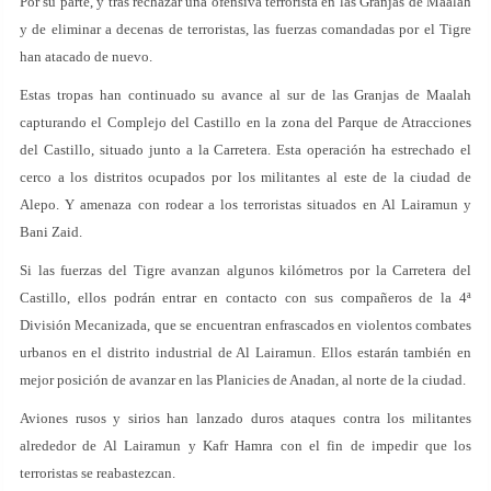
Por su parte, y tras rechazar una ofensiva terrorista en las Granjas de Maalah
y de eliminar a decenas de terroristas, las fuerzas comandadas por el Tigre
han atacado de nuevo.
Estas tropas han continuado su avance al sur de las Granjas de Maalah
capturando el Complejo del Castillo en la zona del Parque de Atracciones
del Castillo, situado junto a la Carretera. Esta operación ha estrechado el
cerco a los distritos ocupados por los militantes al este de la ciudad de
Alepo. Y amenaza con rodear a los terroristas situados en Al Lairamun y
Bani Zaid.
Si las fuerzas del Tigre avanzan algunos kilómetros por la Carretera del
Castillo, ellos podrán entrar en contacto con sus compañeros de la 4ª
División Mecanizada, que se encuentran enfrascados en violentos combates
urbanos en el distrito industrial de Al Lairamun. Ellos estarán también en
mejor posición de avanzar en las Planicies de Anadan, al norte de la ciudad.
Aviones rusos y sirios han lanzado duros ataques contra los militantes
alrededor de Al Lairamun y Kafr Hamra con el fin de impedir que los
terroristas se reabastezcan.