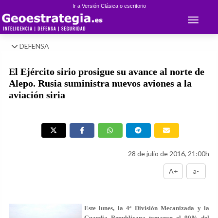
Ir a Versión Clásica o escritorio
Toggle 
DEFENSA
El Ejército sirio prosigue su avance al norte de
Alepo. Rusia suministra nuevos aviones a la
aviación siria
28 de julio de 2016, 21:00h
A+
a-
Este lunes, la 4ª División Mecanizada y la
Guardia Republicana tomaron el 90% del