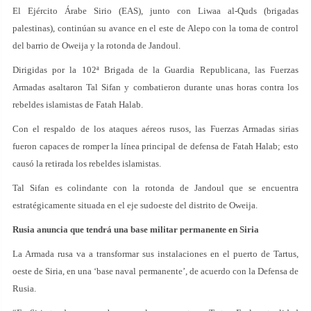
El Ejército Árabe Sirio (EAS), junto con Liwaa al-Quds (brigadas
palestinas), continúan su avance en el este de Alepo con la toma de control
del barrio de Oweija y la rotonda de Jandoul.
Dirigidas por la 102ª Brigada de la Guardia Republicana, las Fuerzas
Armadas asaltaron Tal Sifan y combatieron durante unas horas contra los
rebeldes islamistas de Fatah Halab.
Con el respaldo de los ataques aéreos rusos, las Fuerzas Armadas sirias
fueron capaces de romper la línea principal de defensa de Fatah Halab; esto
causó la retirada los rebeldes islamistas.
Tal Sifan es colindante con la rotonda de Jandoul que se encuentra
estratégicamente situada en el eje sudoeste del distrito de Oweija.
Rusia anuncia que tendrá una base militar permanente en Siria
La Armada rusa va a transformar sus instalaciones en el puerto de Tartus,
oeste de Siria, en una ‘base naval permanente’, de acuerdo con la Defensa de
Rusia.