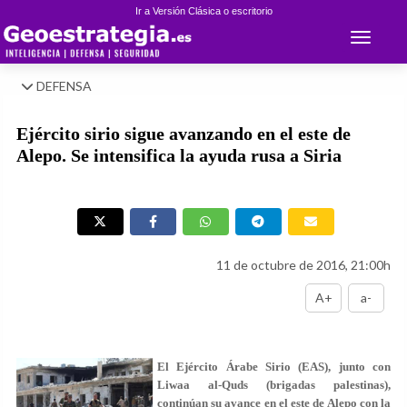
Ir a Versión Clásica o escritorio
Toggle 
DEFENSA
Ejército sirio sigue avanzando en el este de
Alepo. Se intensifica la ayuda rusa a Siria
11 de octubre de 2016, 21:00h
A+
a-
El Ejército Árabe Sirio (EAS), junto con
Liwaa al-Quds (brigadas palestinas),
continúan su avance en el este de Alepo con la