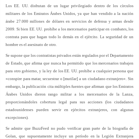
Los EE. UU. disfrutan de un lugar privilegiado dentro de los círculos
militares de los Emiratos Árabes Unidos, ya que han vendido a la nación
árabe 27.000 millones de dólares en servicios de defensa y armas desde
2009. Si bien EE. UU. prohíbe a los mercenarios participar en combates, los
contrata para que hagan todo lo demás en el ejército. La seguridad de un
hombre es el asesinato de otro.
Se supone que los contratistas privados están regulados por el Departamento
de Estado, que afirma que nunca ha permitido que los mercenarios trabajen
para otro gobierno, y la ley de los EE. UU. prohíbe a cualquier persona que
«conspire para matar, secuestrar o [mutilar] a un ciudadano extranjero». Sin
embargo, la publicación cita múltiples fuentes que afirman que los Emiratos
Árabes Unidos dieron rango militar a los mercenarios de la Lanza,
proporcionándoles cobertura legal para sus acciones (los ciudadanos
estadounidenses pueden servir en ejércitos extranjeros, con algunas
excepciones).
Se admite que BuzzFeed no pudo verificar gran parte de la biografía de
Golan, que supuestamente incluye un período en la Legión Extranjera