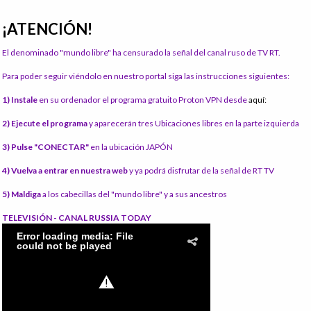
¡ATENCIÓN!
El denominado "mundo libre" ha censurado la señal del canal ruso de TV RT.
Para poder seguir viéndolo en nuestro portal siga las instrucciones siguientes:
1) Instale
en su ordenador el programa gratuito Proton VPN desde
aquí:
2) Ejecute el programa
y aparecerán tres Ubicaciones libres en la parte izquierda
3) Pulse "CONECTAR"
en la ubicación JAPÓN
4) Vuelva a entrar en nuestra web
y ya podrá disfrutar de la señal de RT TV
5) Maldiga
a los cabecillas del "mundo libre" y a sus ancestros
TELEVISIÓN - CANAL RUSSIA TODAY