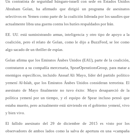
Un contratista de seguridad húngaro-israelí con sede en Estados Unidos
Abraham Golan, ha afirmado que dirigió un programa de asesinatos
selectivos en Yemen como parte de la coalición liderada por los saudíes que
actualmente libra una guerra contra los hutíes respaldados por Irán.
EE. UU. está suministrando armas, inteligencia y otro tipo de apoyo a la
coalición, pero el relato de Golan, como le dijo a BuzzFeed, se lee como
algo sacado de un thriller de espías.
Golan afirma que los Emiratos Árabes Unidos (EAU), parte de la coalición,
contrataron a su compañía mercenaria, SpearOperationsGroup, para matar a
enemigos específicos, incluido Anssaf Ali Mayo, líder del partido político
yemení Al-Islah, que los Emiratos Árabes Unidos consideran terrorista. El
asesinato de Mayo finalmente no tuvo éxito: Mayo desapareció de la
política yemení por un tiempo, y el equipo de Spear incluso pensó que
estaba muerto, pero actualmente está sirviendo en el gobierno yemení, vivo
y bien vivo.
El fallido asesinato del 29 de diciembre de 2015 es visto por los
observadores de ambos lados como la salva de apertura en una «campaña