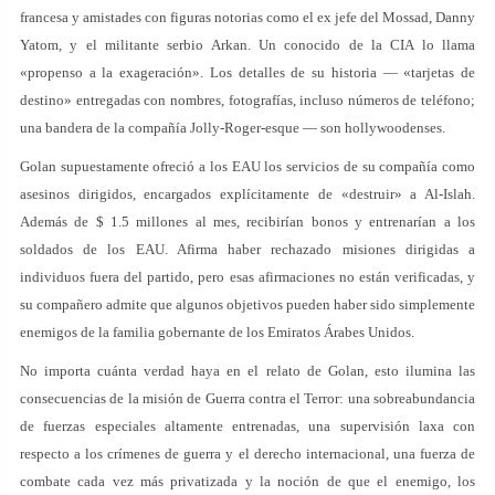
francesa y amistades con figuras notorias como el ex jefe del Mossad, Danny
Yatom, y el militante serbio Arkan. Un conocido de la CIA lo llama
«propenso a la exageración». Los detalles de su historia — «tarjetas de
destino» entregadas con nombres, fotografías, incluso números de teléfono;
una bandera de la compañía Jolly-Roger-esque — son hollywoodenses.
Golan supuestamente ofreció a los EAU los servicios de su compañía como
asesinos dirigidos, encargados explícitamente de «destruir» a Al-Islah.
Además de $ 1.5 millones al mes, recibirían bonos y entrenarían a los
soldados de los EAU. Afirma haber rechazado misiones dirigidas a
individuos fuera del partido, pero esas afirmaciones no están verificadas, y
su compañero admite que algunos objetivos pueden haber sido simplemente
enemigos de la familia gobernante de los Emiratos Árabes Unidos.
No importa cuánta verdad haya en el relato de Golan, esto ilumina las
consecuencias de la misión de Guerra contra el Terror: una sobreabundancia
de fuerzas especiales altamente entrenadas, una supervisión laxa con
respecto a los crímenes de guerra y el derecho internacional, una fuerza de
combate cada vez más privatizada y la noción de que el enemigo, los