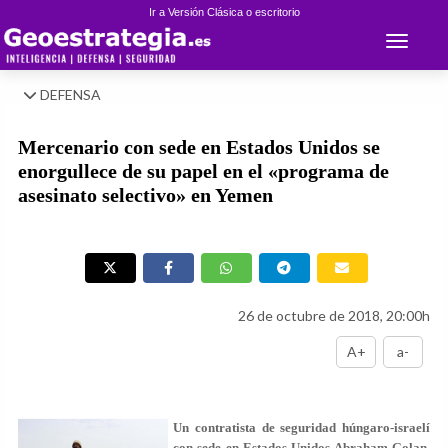
Ir a Versión Clásica o escritorio
Toggle 
DEFENSA
Mercenario con sede en Estados Unidos se
enorgullece de su papel en el «programa de
asesinato selectivo» en Yemen
26 de octubre de 2018, 20:00h
A+
a-
Un contratista de seguridad húngaro-israelí
con sede en Estados Unidos Abraham Golan,