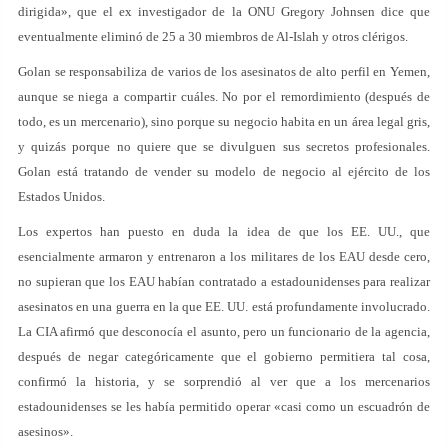
dirigida», que el ex investigador de la ONU Gregory Johnsen dice que
eventualmente eliminó de 25 a 30 miembros de Al-Islah y otros clérigos.
Golan se responsabiliza de varios de los asesinatos de alto perfil en Yemen,
aunque se niega a compartir cuáles. No por el remordimiento (después de
todo, es un mercenario), sino porque su negocio habita en un área legal gris,
y quizás porque no quiere que se divulguen sus secretos profesionales.
Golan está tratando de vender su modelo de negocio al ejército de los
Estados Unidos.
Los expertos han puesto en duda la idea de que los EE. UU., que
esencialmente armaron y entrenaron a los militares de los EAU desde cero,
no supieran que los EAU habían contratado a estadounidenses para realizar
asesinatos en una guerra en la que EE. UU. está profundamente involucrado.
La CIA afirmó que desconocía el asunto, pero un funcionario de la agencia,
después de negar categóricamente que el gobierno permitiera tal cosa,
confirmó la historia, y se sorprendió al ver que a los mercenarios
estadounidenses se les había permitido operar «casi como un escuadrón de
asesinos».