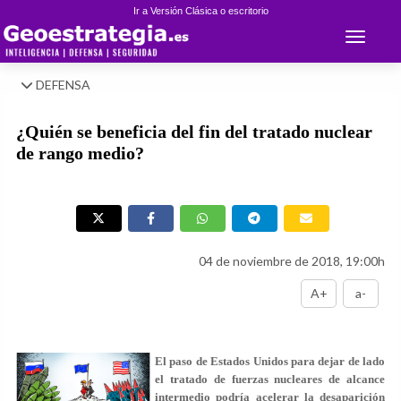
Ir a Versión Clásica o escritorio
Toggle 
DEFENSA
¿Quién se beneficia del fin del tratado nuclear
de rango medio?
04 de noviembre de 2018, 19:00h
A+
a-
El paso de Estados Unidos para dejar de lado
el tratado de fuerzas nucleares de alcance
intermedio podría acelerar la desaparición