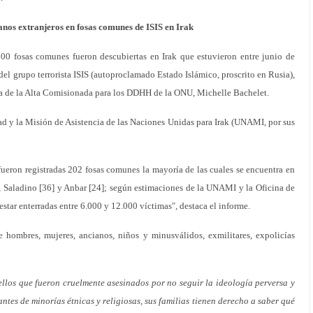
anos extranjeros en fosas comunes de ISIS en Irak
fosas comunes fueron descubiertas en Irak que estuvieron entre junio de
el grupo terrorista ISIS (autoproclamado Estado Islámico, proscrito en Rusia),
na de la Alta Comisionada para los DDHH de la ONU, Michelle Bachelet.
d y la Misión de Asistencia de las Naciones Unidas para Irak (UNAMI, por sus
ueron registradas 202 fosas comunes la mayoría de las cuales se encuentra en
], Saladino [36] y Anbar [24]; según estimaciones de la UNAMI y la Oficina de
tar enterradas entre 6.000 y 12.000 víctimas", destaca el informe.
 hombres, mujeres, ancianos, niños y minusválidos, exmilitares, expolicías
ellos que fueron cruelmente asesinados por no seguir la ideología perversa y
antes de minorías étnicas y religiosas, sus familias tienen derecho a saber qué