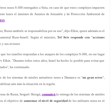
iaéreos rusos S-300 entregados a Siria, en caso de que estos complejos impacten
 este lunes el ministro de Asuntos de Jerusalén y de Protección Ambiental de
ASS
.
rios, Rusia también se responsabiliza por su uso", dijo Elkin, quien además es el
amental Ruso-Israelí. Según el ministro,
Tel Aviv responde con "acciones
io y sus aviones.
ue los israelíes respondan a los ataques de los complejos S-300, en ese lugar
v Elkin. "Durante todos estos años, Israel ha hecho lo posible para evitar que
ectados", ha continuado.
o de los sistemas de misiles antiaéreos rusos a Damasco es "
un gran error
",
abilizar aún más la situación en la región.
fensa de Rusia, Serguéi Shoigú,
comunicó
la entrega de los sistemas de misiles
con el objetivo de
aumentar el nivel de seguridad
de los militares rusos en el