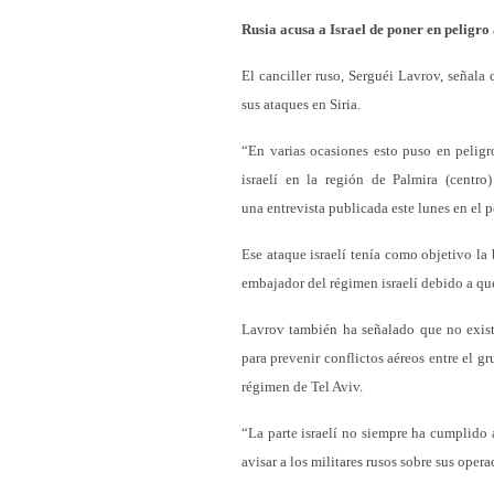
Rusia acusa a Israel de poner en peligro 
El canciller ruso, Serguéi Lavrov, señala 
sus ataques en Siria.
“En varias ocasiones esto puso en peligr
israelí en la región de Palmira (centr
una entrevista publicada este lunes en el 
Ese ataque israelí tenía como objetivo la 
embajador del régimen israelí debido a que
Lavrov también ha señalado que no existe
para prevenir conflictos aéreos entre el g
régimen de Tel Aviv.
“La parte israelí no siempre ha cumplido 
avisar a los militares rusos sobre sus opera