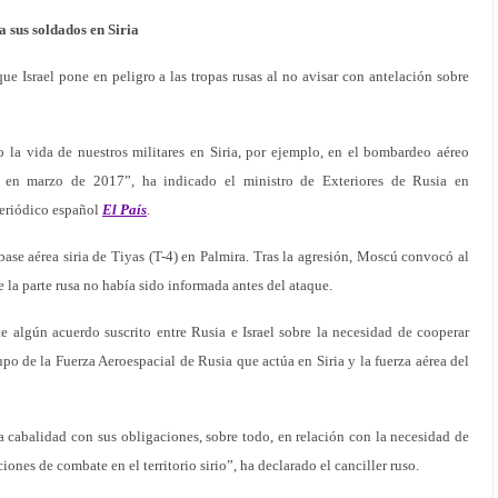
a sus soldados en Siria
que Israel pone en peligro a las tropas rusas al no avisar con antelación sobre
o la vida de nuestros militares en Siria, por ejemplo, en el bombardeo aéreo
o) en marzo de 2017”, ha indicado el ministro de Exteriores de Rusia en
periódico español
El País
.
base aérea siria de Tiyas (T-4) en Palmira. Tras la agresión, Moscú convocó al
 la parte rusa no había sido informada antes del ataque.
 algún acuerdo suscrito entre Rusia e Israel sobre la necesidad de cooperar
rupo de la Fuerza Aeroespacial de Rusia que actúa en Siria y la fuerza aérea del
a cabalidad con sus obligaciones, sobre todo, en relación con la necesidad de
ciones de combate en el territorio sirio”, ha declarado el canciller ruso.