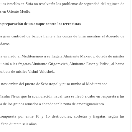
ues israelíes en Siria no resolverán los problemas de seguridad del régimen de
es en Oriente Medio.
n preparación de un ataque contra los terroristas
gran cantidad de barcos frente a las costas de Siria mientras el Acuerdo de
edazos.
ha enviado al Mediterráneo a su fragata Almirante Makarov, dotada de misiles
 unirá a las fragatas Almirante Grigorovich, Almirante Essen y Pitlivi, al barco
orbeta de misiles Vishni Voloshek.
e noviembre del puerto de Sebastopol y puso rumbo al Mediterráneo.
Masdar News que la acumulación naval rusa se llevó a cabo en respuesta a las
tiva de los grupos armados a abandonar la zona de amortiguamiento.
compuesta por entre 10 y 15 destructores, corbetas y fragatas, según las
Siria durante seis años.