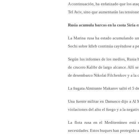
A continuación, ha enfatizado que los ataq
Tel Aviv, sino que aumentarán las tension
Rusia acumula barcos en la costa Siria e
La Marina rusa ha estado acumulando una 
Sochi sobre Idleb continúa cayéndose a p
Según los informes de los medios, Rusia 
de crucero Kalibr de largo alcance. Allí se
de desembarco Nikolai Filchenkov y a la c
La fragata Almirante Makarov salió el 5 d
Una fuente militar en Damasco dijo a Al 
violaciones del alto el fuego y a la nega
La flota rusa en el Mediterráneo está 
necesidades. Estos buques han protegido a 