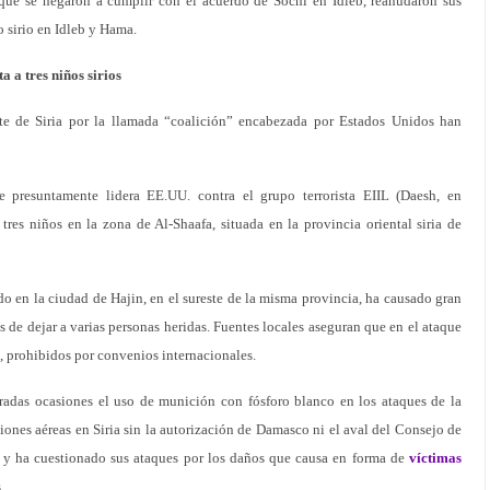
 que se negaron a cumplir con el acuerdo de Sochi en Idleb, reanudaron sus
o sirio en Idleb y Hama.
a tres niños sirios
te de Siria por la llamada “coalición” encabezada por Estados Unidos han
 presuntamente lidera EE.UU. contra el grupo terrorista EIIL (Daesh, en
res niños en la zona de Al-Shaafa, situada en la provincia oriental siria de
 en la ciudad de Hajin, en el sureste de la misma provincia, ha causado gran
s de dejar a varias personas heridas. Fuentes locales aseguran que en el ataque
, prohibidos por convenios internacionales.
radas ocasiones el uso de munición con fósforo blanco en los ataques de la
ones aéreas en Siria sin la autorización de Damasco ni el aval del Consejo de
 ha cuestionado sus ataques por los daños que causa en forma de
víctimas
.