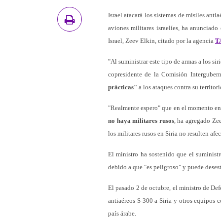
Israel atacará los sistemas de misiles ant
aviones militares israelíes, ha anunciado
Israel, Zeev Elkin, citado por la agencia
T
"Al suministrar este tipo de armas a los si
copresidente de la Comisión Intergubern
prácticas"
a los ataques contra su territor
"Realmente espero" que en el momento en q
no haya militares rusos
, ha agregado Zee
los militares rusos en Siria no resulten af
El ministro ha sostenido que el suministr
debido a que "es peligroso" y puede desest
El pasado 2 de octubre, el ministro de De
antiaéreos S-300 a Siria y otros equipos 
país árabe.