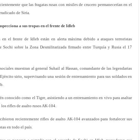
ecientemente que las fragatas rusas con misiles de crucero permanecerían en el
rradicado de Siria.
specciona a sus tropas en el frente de Idleb
s en el frente de Idleb están en alerta máxima debido a ataques terroristas
e Sochi sobre la Zona Desmilitarizada firmado entre Turquía y Rusia el 17
sociales muestran al general Suhail al Hassan, comandante de las legendarias
 Ejército sirio, supervisando una sesión de entrenamiento para sus soldados en
eb.
én conocido como el Tigre, asistiendo a un entrenamiento en vivo para asaltar
 los rifles de asalto rusos AK-104.
cibieron recientemente rifles de asalto AK-104 avanzados para fortalecer sus
tas en todo el país.