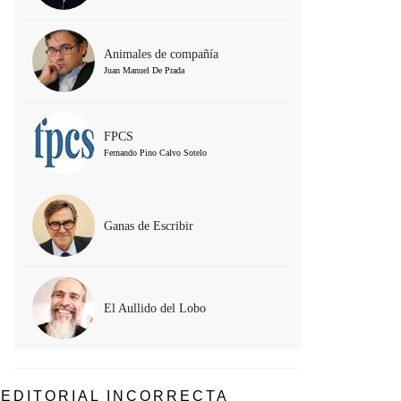
Animales de compañía
Juan Manuel De Prada
FPCS
Fernando Pino Calvo Sotelo
Ganas de Escribir
El Aullido del Lobo
EDITORIAL INCORRECTA