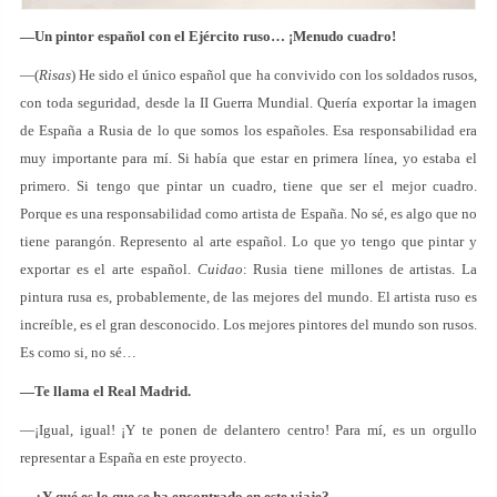
—Un pintor español con el Ejército ruso… ¡Menudo cuadro!
—(
Risas
) He sido el único español que ha convivido con los soldados rusos,
con toda seguridad, desde la II Guerra Mundial. Quería exportar la imagen
de España a Rusia de lo que somos los españoles. Esa responsabilidad era
muy importante para mí. Si había que estar en primera línea, yo estaba el
primero. Si tengo que pintar un cuadro, tiene que ser el mejor cuadro.
Porque es una responsabilidad como artista de España. No sé, es algo que no
tiene parangón. Represento al arte español. Lo que yo tengo que pintar y
exportar es el arte español.
Cuidao
: Rusia tiene millones de artistas. La
pintura rusa es, probablemente, de las mejores del mundo. El artista ruso es
increíble, es el gran desconocido. Los mejores pintores del mundo son rusos.
Es como si, no sé…
—Te llama el Real Madrid.
—¡Igual, igual! ¡Y te ponen de delantero centro! Para mí, es un orgullo
representar a España en este proyecto.
—¿Y qué es lo que se ha encontrado en este viaje?