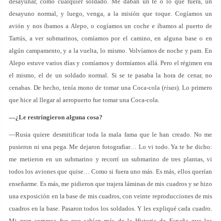
desayunar, como cualquier soldado. Me daban un té o lo que fuera, un
desayuno normal, y luego, venga, a la misión que toque. Cogíamos un
avión y nos íbamos a Alepo, o cogíamos un coche e íbamos al puerto de
Tartús, a ver submarinos, comíamos por el camino, en alguna base o en
algún campamento, y a la vuelta, lo mismo. Volvíamos de noche y pam. En
Alepo estuve varios días y comíamos y dormíamos allá. Pero el régimen era
el mismo, el de un soldado normal. Si se te pasaba la hora de cenar, no
cenabas. De hecho, tenía mono de tomar una Coca-cola (
risas
). Lo primero
que hice al llegar al aeropuerto fue tomar una Coca-cola.
—¿Le restringieron alguna cosa?
—Rusia quiere desmitificar toda la mala fama que le han creado. No me
pusieron ni una pega. Me dejaron fotografiar… Lo vi todo. Ya te he dicho:
me metieron en un submarino y recorrí un submarino de tres plantas, vi
todos los aviones que quise… Como si fuera uno más. Es más, ellos querían
enseñarme. Es más, me pidieron que trajera láminas de mis cuadros y se hizo
una exposición en la base de mis cuadros, con veinte reproducciones de mis
cuadros en la base. Pasaron todos los soldados. Y les expliqué cada cuadro.
Mi gran sorpresa fue que sabían más de la Historia de España que los