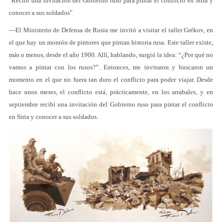
"Recibí una invitación del Gobierno ruso para pintar el conflicto en Siria y
conocer a sus soldados"
—El Ministerio de Defensa de Rusia me invitó a visitar el taller Grékov, en
el que hay un montón de pintores que pintan historia rusa. Este taller existe,
más o menos, desde el año 1900. Allí, hablando, surgió la idea: “¿Por qué no
vamos a pintar con los rusos?”. Entonces, me invitaron y buscaron un
momento en el que no fuera tan duro el conflicto para poder viajar. Desde
hace unos meses, el conflicto está, prácticamente, en los arrabales, y en
septiembre recibí una invitación del Gobierno ruso para pintar el conflicto
en Siria y conocer a sus soldados.