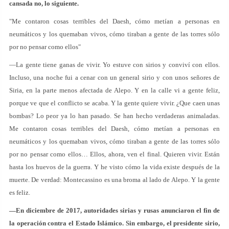
cansada no, lo siguiente.
"Me contaron cosas terribles del Daesh, cómo metían a personas en
neumáticos y los quemaban vivos, cómo tiraban a gente de las torres sólo
por no pensar como ellos"
—La gente tiene ganas de vivir. Yo estuve con sirios y conviví con ellos.
Incluso, una noche fui a cenar con un general sirio y con unos señores de
Siria, en la parte menos afectada de Alepo. Y en la calle vi a gente feliz,
porque ve que el conflicto se acaba. Y la gente quiere vivir. ¿Que caen unas
bombas? Lo peor ya lo han pasado. Se han hecho verdaderas animaladas.
Me contaron cosas terribles del Daesh, cómo metían a personas en
neumáticos y los quemaban vivos, cómo tiraban a gente de las torres sólo
por no pensar como ellos… Ellos, ahora, ven el final. Quieren vivir. Están
hasta los huevos de la guerra. Y he visto cómo la vida existe después de la
muerte. De verdad: Montecassino es una broma al lado de Alepo. Y la gente
es feliz.
—En diciembre de 2017, autoridades sirias y rusas anunciaron el fin de
la operación contra el Estado Islámico. Sin embargo, el presidente sirio,