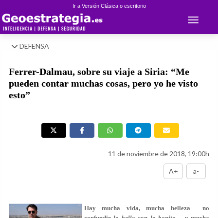
Ir a Versión Clásica o escritorio
Toggle 
DEFENSA
Ferrer-Dalmau, sobre su viaje a Siria: “Me
pueden contar muchas cosas, pero yo he visto
esto”
11 de noviembre de 2018, 19:00h
A+
a-
Hay mucha vida, mucha belleza —no
confundir
lo bello
con
lo bonito
— y mucha