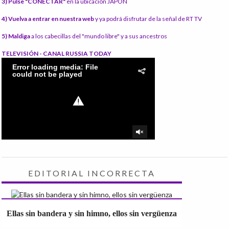
3) Pulse "CONECTAR"
en la ubicación JAPÓN
4) Vuelva a entrar en nuestra web
y ya podrá disfrutar de la señal de RT TV
5) Maldiga
a los cabecillas del "mundo libre" y a sus ancestros
TELEVISIÓN - CANAL RUSSIA TODAY
EDITORIAL INCORRECTA
Ellas sin bandera y sin himno, ellos sin vergüenza