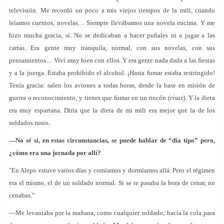
televisión. Me recordó un poco a mis viejos tiempos de la mili, cuando
leíamos cuentos, novelas… Siempre llevábamos una novela encima. Y me
hizo mucha gracia, sí. No se dedicaban a hacer puñales ni a jugar a las
cartas. Era gente muy tranquila, normal, con sus novelas, con sus
pensamientos… Viví muy bien con ellos. Y era gente nada dada a las fiestas
y a la juerga. Estaba prohibido el alcohol. ¡Hasta fumar estaba restringido!
Tenía gracia: salen los aviones a todas horas, desde la base en misión de
guerra o reconocimiento, y tienes que fumar en un rincón (
risas
). Y la dieta
era muy espartana. Diría que la dieta de mi mili era mejor que la de los
soldados rusos.
—No sé si, en estas circunstancias, se puede hablar de “día tipo” pero,
¿cómo era una jornada por allí?
"En Alepo estuve varios días y comíamos y dormíamos allá. Pero el régimen
era el mismo, el de un soldado normal. Si se te pasaba la hora de cenar, no
cenabas."
—Me levantaba por la mañana, como cualquier soldado; hacía la cola para