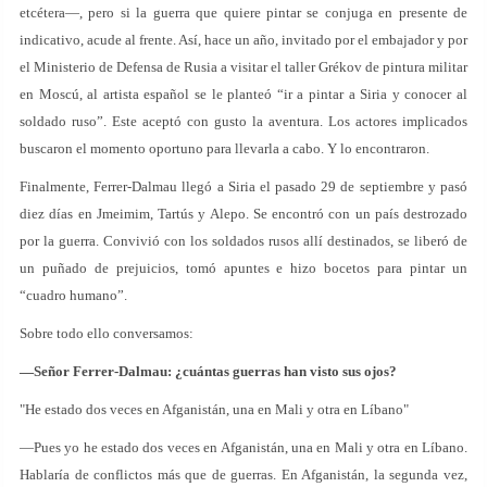
etcétera—, pero si la guerra que quiere pintar se conjuga en presente de
indicativo, acude al frente. Así, hace un año, invitado por el embajador y por
el Ministerio de Defensa de Rusia a visitar el taller Grékov de pintura militar
en Moscú, al artista español se le planteó “ir a pintar a Siria y conocer al
soldado ruso”. Este aceptó con gusto la aventura. Los actores implicados
buscaron el momento oportuno para llevarla a cabo. Y lo encontraron.
Finalmente, Ferrer-Dalmau llegó a Siria el pasado 29 de septiembre y pasó
diez días en Jmeimim, Tartús y Alepo. Se encontró con un país destrozado
por la guerra. Convivió con los soldados rusos allí destinados, se liberó de
un puñado de prejuicios, tomó apuntes e hizo bocetos para pintar un
“cuadro humano”.
Sobre todo ello conversamos:
—Señor Ferrer-Dalmau: ¿cuántas guerras han visto sus ojos?
"He estado dos veces en Afganistán, una en Mali y otra en Líbano"
—Pues yo he estado dos veces en Afganistán, una en Mali y otra en Líbano.
Hablaría de conflictos más que de guerras. En Afganistán, la segunda vez,