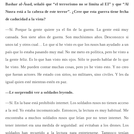
Bashar al-Ásad, señaló que “el terrorismo no se limita al EI” y que “Al
Nusra está a la cabeza de este terror”. ¿Cree que esta guerra tiene fecha
de caducidad a la vista?
—Sí. Porque la gente quiere ya el fin de la guerra. La gente está muy
cansada. Son siete años de guerra. Son muchísimos años. Desconozco si
unos tal y otros cual… Lo que sí he visto es que los rusos han ayudado a un
país que lo estaba pasando muy mal. No me meto en política, pero he visto a
la gente feliz. Es lo que han visto mis ojos. Sólo te puedo hablar de lo que
he visto. Me pueden contar muchas cosas, pero yo he visto esto. Y no creo
que fueran actores. He estado con sirios, no militares, sino civiles. Y les da
igual quien esté mientras estén en paz.
—Le sorprendió ver a soldados leyendo.
—Sí. En la base está prohibido internet. Los soldados rusos no tienen acceso
a la red. Yo estaba incomunicado. Entonces, la lectura es muy habitual. Me
encontraba a muchos soldados rusos que leían por no tener internet. No
tener internet era una medida de seguridad: así evitaban a los drones. Los
soldados han recurrido a la lectura para entretenerse. Tampoco tenían