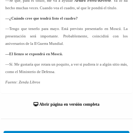
—Sé que, para el título, me va a ayudar
Arturo Pérez-Reverte
. Ya lo ha
hecho muchas veces. Cuando vea el cuadro, sé que le pondrá el título.
—¿Cuándo cree que tendrá listo el cuadro?
—Tengo que tenerlo para mayo. Está previsto presentarlo en Moscú. La
presentación será importante. Probablemente, coincidirá con los
aniversarios de la II Guerra Mundial.
—El lienzo se expondrá en Moscú.
—Sí. Me gustaría que rotara un poquito, a ver si pudiera ir a algún sitio más,
como el Ministerio de Defensa.
Fuente: Zenda Libros
Abrir página en versión completa