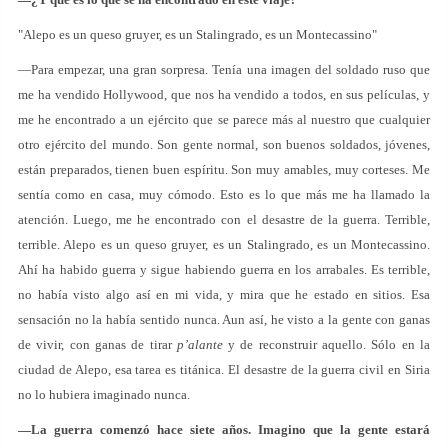
"Alepo es un queso gruyer, es un Stalingrado, es un Montecassino"
—Para empezar, una gran sorpresa. Tenía una imagen del soldado ruso que
me ha vendido Hollywood, que nos ha vendido a todos, en sus películas, y
me he encontrado a un ejército que se parece más al nuestro que cualquier
otro ejército del mundo. Son gente normal, son buenos soldados, jóvenes,
están preparados, tienen buen espíritu. Son muy amables, muy corteses. Me
sentía como en casa, muy cómodo. Esto es lo que más me ha llamado la
atención. Luego, me he encontrado con el desastre de la guerra. Terrible,
terrible. Alepo es un queso gruyer, es un Stalingrado, es un Montecassino.
Ahí ha habido guerra y sigue habiendo guerra en los arrabales. Es terrible,
no había visto algo así en mi vida, y mira que he estado en sitios. Esa
sensación no la había sentido nunca. Aun así, he visto a la gente con ganas
de vivir, con ganas de tirar
p’alante
y de reconstruir aquello. Sólo en la
ciudad de Alepo, esa tarea es titánica. El desastre de la guerra civil en Siria
no lo hubiera imaginado nunca.
—La guerra comenzó hace siete años. Imagino que la gente estará