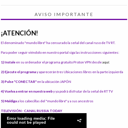
AVISO IMPORTANTE
¡ATENCIÓN!
El denominado "mundo libre" ha censurado la señal del canal ruso de TV RT.
Para poder seguir viéndolo en nuestro portal siga las instrucciones siguientes:
1) Instale
en su ordenador el programa gratuito Proton VPN desde
aquí:
2) Ejecute el programa
y aparecerán tres Ubicaciones libres en la parte izquierda
3) Pulse "CONECTAR"
en la ubicación JAPÓN
4) Vuelva a entrar en nuestra web
y ya podrá disfrutar de la señal de RT TV
5) Maldiga
a los cabecillas del "mundo libre" y a sus ancestros
TELEVISIÓN - CANAL RUSSIA TODAY