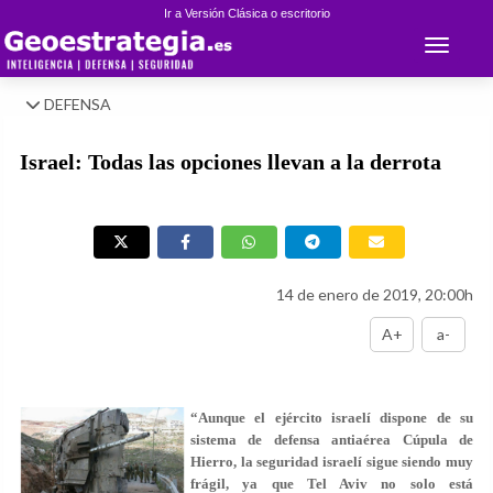
Ir a Versión Clásica o escritorio
Toggle 
DEFENSA
Israel: Todas las opciones llevan a la derrota
14 de enero de 2019, 20:00h
A+
a-
“Aunque el ejército israelí dispone de su
sistema de defensa antiaérea Cúpula de
Hierro, la seguridad israelí sigue siendo muy
frágil, ya que Tel Aviv no solo está