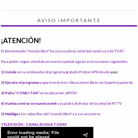
AVISO IMPORTANTE
¡ATENCIÓN!
El denominado "mundo libre" ha censurado la señal del canal ruso de TV RT.
Para poder seguir viéndolo en nuestro portal siga las instrucciones siguientes:
1) Instale
en su ordenador el programa gratuito Proton VPN desde
aquí:
2) Ejecute el programa
y aparecerán tres Ubicaciones libres en la parte izquierda
3) Pulse "CONECTAR"
en la ubicación JAPÓN
4) Vuelva a entrar en nuestra web
y ya podrá disfrutar de la señal de RT TV
5) Maldiga
a los cabecillas del "mundo libre" y a sus ancestros
TELEVISIÓN - CANAL RUSSIA TODAY