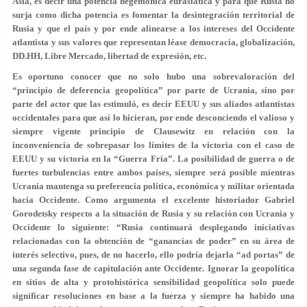
Asia, es decir una potencia hegemónica eurasiática y para que Rusia no
surja como dicha potencia es fomentar la desintegración territorial de
Rusia y que el país y por ende alinearse a los intereses del Occidente
atlantista y sus valores que representan léase democracia, globalización,
DD.HH, Libre Mercado, libertad de expresión, etc.
Es oportuno conocer que no solo hubo una sobrevaloración del
“principio de deferencia geopolítica” por parte de Ucrania, sino por
parte del actor que las estimuló, es decir EEUU y sus aliados atlantistas
occidentales para que así lo hicieran, por ende desconciendo el valioso y
siempre vigente principio de Clausewitz en relación con la
inconveniencia de sobrepasar los límites de la victoria con el caso de
EEUU y su victoria en la “Guerra Fría”. La posibilidad de guerra o de
fuertes turbulencias entre ambos países, siempre será posible mientras
Ucrania mantenga su preferencia política, económica y militar orientada
hacia Occidente. Como argumenta el excelente historiador Gabriel
Gorodetsky respecto a la situación de Rusia y su relación con Ucrania y
Occidente lo siguiente: “Rusia continuará desplegando iniciativas
relacionadas con la obtención de “ganancias de poder” en su área de
interés selectivo, pues, de no hacerlo, ello podría dejarla “ad portas” de
una segunda fase de capitulación ante Occidente. Ignorar la geopolítica
en sitios de alta y protohistórica sensibilidad geopolítica solo puede
significar resoluciones en base a la fuerza y siempre ha habido una