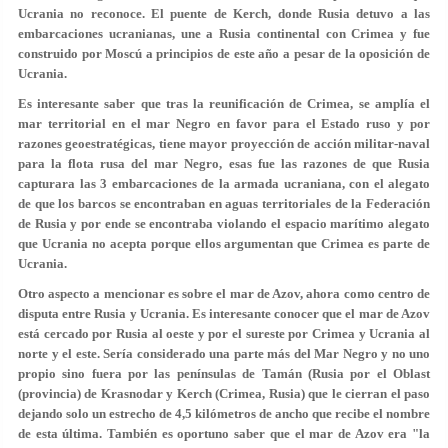
Ucrania no reconoce. El puente de Kerch, donde Rusia detuvo a las
embarcaciones ucranianas, une a Rusia continental con Crimea y fue
construido por Moscú a principios de este año a pesar de la oposición de
Ucrania.
Es interesante saber que tras la reunificación de Crimea, se amplía el
mar territorial en el mar Negro en favor para el Estado ruso y por
razones geoestratégicas, tiene mayor proyección de acción militar-naval
para la flota rusa del mar Negro, esas fue las razones de que Rusia
capturara las 3 embarcaciones de la armada ucraniana, con el alegato
de que los barcos se encontraban en aguas territoriales de la Federación
de Rusia y por ende se encontraba violando el espacio marítimo alegato
que Ucrania no acepta porque ellos argumentan que Crimea es parte de
Ucrania.
Otro aspecto a mencionar es sobre el mar de Azov, ahora como centro de
disputa entre Rusia y Ucrania. Es interesante conocer que el mar de Azov
está cercado por Rusia al oeste y por el sureste por Crimea y Ucrania al
norte y el este. Sería considerado una parte más del Mar Negro y no uno
propio sino fuera por las penínsulas de Tamán (Rusia por el Oblast
(provincia) de Krasnodar y Kerch (Crimea, Rusia) que le cierran el paso
dejando solo un estrecho de 4,5 kilómetros de ancho que recibe el nombre
de esta última. También es oportuno saber que el mar de Azov era "la