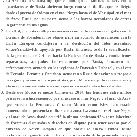
La Armada ucraniana dijo que el domingo las lanchas del servicio de
guardacostas de Rusia abrieron fuego contra su flotilla, que se dirigía
desde el puerto de Odessa en el mar Negro hasta el de Mariúpol en el mar
de Azov. Rusia, por su parte, acusó a los barcos ucranianos de entrar
ilegalmente en sus aguas.
En 2014, protestas callejeras masivas contra la decisión del gobierno de
Ucrania de abandonar los planes para un acuerdo de asociación con la
Unión Europea condujeron a la destitución del líder ucraniano
ViktorYanukóvich, apoyado por Rusia. Entonces, se da la reunificación
de la península de Crimea hacía la Federación de Rusia y combatientes
separatistas, apoyados indirectamente por Rusia, lanzaron un
enfrentamiento armado en las regiones de Donetsk y Luhansk, en el este
de Ucrania. Ucrania y Occidente acusaron a Rusia de enviar sus tropas a
la región y armar a los separatistas, pero Moscú niega las acusaciones y
afirma que son voluntarios rusos que están ayudando a los rebeldes.
Desde que Moscú se anexó Crimea en 2014, las tensiones entre ambos
países se han incrementado por el acceso al mar Negro y al mar de Azov,
que rodean la Península. Y tanto Moscú como Kiev han estado
aumentando su presencia militar en la zona. La zona entre el mar Negro
y el mar de Azov, donde ocurrió la última confrontación, es un laberinto
de fronteras disputadas y derechos en disputa para tener acceso por el
estrecho de Kerch. Después de que Moscú se anexó Crimea, Rusia
reclamó las aguas territoriales frente a la costa de la península, lo que