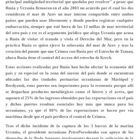
principal ambigüedad territorial que quedaba por resolver" a pesar que
Rusia y Ucrania firmaron en el año 2003 un acuerdo por el cual los dos
consideran el mar de Azov un mar interno compartido entre ambos
países que pueden usar libremente y donde pueden registrar cualquier
embarcación, siempre que esté fuera de las 12 millas de mar territorial
del otro país y ese es el argumento jurídico que alega Ucrania que acusa
a Rusia de violar el tratado y viola el Derecho del Mar, pero en la
práctica Rusia es quien ejerce la soberanía del mar de Azov y tras la
creación del puente que une Crimea con Rusia por el Estrecho de Taman,
ahora Rusia tiene el control del acceso del estrecho de Kerch.
Estas acciones realizadas por Rusia han hecho afectar la economía del
país y en especial en la zona del sureste del país donde se encuentran
ubicados las dos ciudades portuarias ucranianas de Mariúpol y
Berdyansk, estos puertos son importantes para la economía porque allí
se despachan productos metalúrgicos como el hierro y el acero, que
suponen el 25% de los ingresos obtenidos por las exportaciones en el país
y dichos puertos resultan esenciales hoy más que nunca para los
ucranianos, ya que el 80% de las exportaciones se hacen por vía
marítima desde que el país perdiera el control de Crimea.
Tras el dicho incidente de la captura de los 3 barcos de la marina
Ucrania, el presidente ucraniano PetroPoroshenko con apoyo de los
diputados de la Rada Suprema (parlamento) decretó la aplicación de la