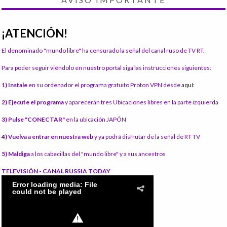
¡ATENCIÓN!
El denominado "mundo libre" ha censurado la señal del canal ruso de TV RT.
Para poder seguir viéndolo en nuestro portal siga las instrucciones siguientes:
1) Instale
en su ordenador el programa gratuito Proton VPN desde
aquí:
2) Ejecute el programa
y aparecerán tres Ubicaciones libres en la parte izquierda
3) Pulse "CONECTAR"
en la ubicación JAPÓN
4) Vuelva a entrar en nuestra web
y ya podrá disfrutar de la señal de RT TV
5) Maldiga
a los cabecillas del "mundo libre" y a sus ancestros
TELEVISIÓN - CANAL RUSSIA TODAY