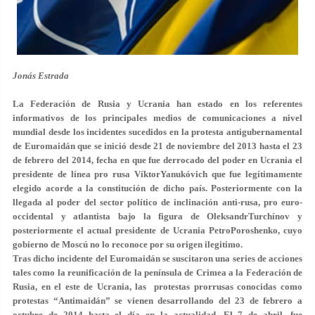
Jonás Estrada
La Federación de Rusia y Ucrania han estado en los referentes
informativos de los principales medios de comunicaciones a nivel
mundial desde los incidentes sucedidos en la protesta antigubernamental
de Euromaidán que se inició desde 21 de noviembre del 2013 hasta el 23
de febrero del 2014, fecha en que fue derrocado del poder en Ucrania el
presidente de línea pro rusa VíktorYanukóvich que fue legítimamente
elegido acorde a la constitución de dicho país. Posteriormente con la
llegada al poder del sector político de inclinación anti-rusa, pro euro-
occidental y atlantista bajo la figura de OleksandrTurchínov y
posteriormente el actual presidente de Ucrania PetroPoroshenko, cuyo
gobierno de Moscú no lo reconoce por su origen ilegitimo.
Tras dicho incidente del Euromaidán se suscitaron una series de acciones
tales como la reunificación de la península de Crimea a la Federación de
Rusia, en el este de Ucrania, las protestas prorrusas conocidas como
protestas “Antimaidán” se vienen desarrollando del 23 de febrero a
octubre de 2014 hasta el día en la actualidad. El 7 de abril, fue