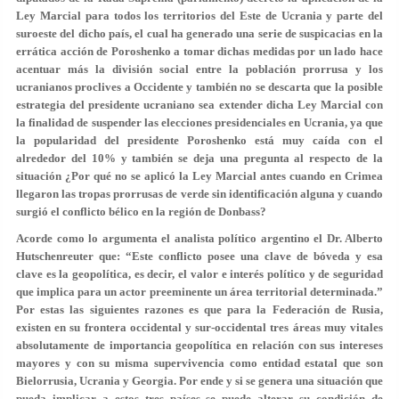
Ley Marcial para todos los territorios del Este de Ucrania y parte del
suroeste del dicho país, el cual ha generado una serie de suspicacias en la
errática acción de Poroshenko a tomar dichas medidas por un lado hace
acentuar más la división social entre la población prorrusa y los
ucranianos proclives a Occidente y también no se descarta que la posible
estrategia del presidente ucraniano sea extender dicha Ley Marcial con
la finalidad de suspender las elecciones presidenciales en Ucrania, ya que
la popularidad del presidente Poroshenko está muy caída con el
alrededor del 10% y también se deja una pregunta al respecto de la
situación ¿Por qué no se aplicó la Ley Marcial antes cuando en Crimea
llegaron las tropas prorrusas de verde sin identificación alguna y cuando
surgió el conflicto bélico en la región de Donbass?
Acorde como lo argumenta el analista político argentino el Dr. Alberto
Hutschenreuter que: “Este conflicto posee una clave de bóveda y esa
clave es la geopolítica, es decir, el valor e interés político y de seguridad
que implica para un actor preeminente un área territorial determinada.”
Por estas las siguientes razones es que para la Federación de Rusia,
existen en su frontera occidental y sur-occidental tres áreas muy vitales
absolutamente de importancia geopolítica en relación con sus intereses
mayores y con su misma supervivencia como entidad estatal que son
Bielorrusia, Ucrania y Georgia. Por ende y si se genera una situación que
pueda implicar a estos tres países se puede alterar su condición de