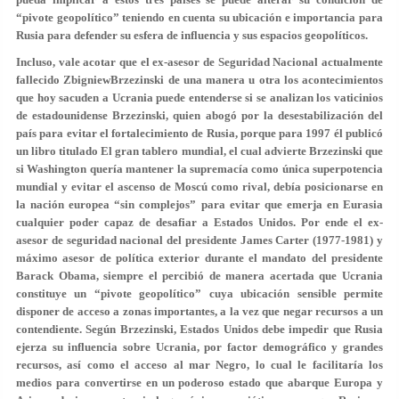
“pivote geopolítico” teniendo en cuenta su ubicación e importancia para
Rusia para defender su esfera de influencia y sus espacios geopolíticos.
Incluso, vale acotar que el ex-asesor de Seguridad Nacional actualmente
fallecido ZbigniewBrzezinski de una manera u otra los acontecimientos
que hoy sacuden a Ucrania puede entenderse si se analizan los vaticinios
de estadounidense Brzezinski, quien abogó por la desestabilización del
país para evitar el fortalecimiento de Rusia, porque para 1997 él publicó
un libro titulado El gran tablero mundial, el cual advierte Brzezinski que
si Washington quería mantener la supremacía como única superpotencia
mundial y evitar el ascenso de Moscú como rival, debía posicionarse en
la nación europea “sin complejos” para evitar que emerja en Eurasia
cualquier poder capaz de desafiar a Estados Unidos. Por ende el ex-
asesor de seguridad nacional del presidente James Carter (1977-1981) y
máximo asesor de política exterior durante el mandato del presidente
Barack Obama, siempre el percibió de manera acertada que Ucrania
constituye un “pivote geopolítico” cuya ubicación sensible permite
disponer de acceso a zonas importantes, a la vez que negar recursos a un
contendiente. Según Brzezinski, Estados Unidos debe impedir que Rusia
ejerza su influencia sobre Ucrania, por factor demográfico y grandes
recursos, así como el acceso al mar Negro, lo cual le facilitaría los
medios para convertirse en un poderoso estado que abarque Europa y