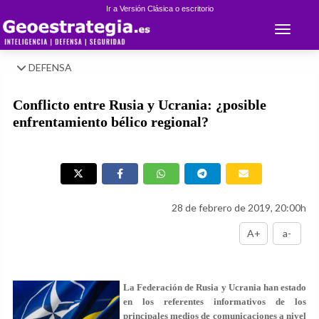
Ir a Versión Clásica o escritorio
Toggle 
DEFENSA
Conflicto entre Rusia y Ucrania: ¿posible
enfrentamiento bélico regional?
28 de febrero de 2019, 20:00h
A+
a-
La Federación de Rusia y Ucrania han estado
en los referentes informativos de los
principales medios de comunicaciones a nivel