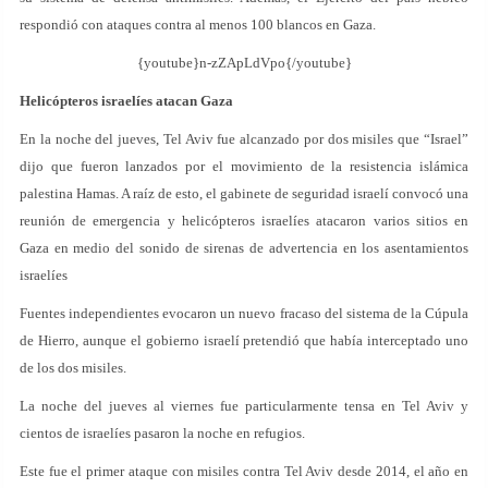
respondió con ataques contra al menos 100 blancos en Gaza.
{youtube}n-zZApLdVpo{/youtube}
Helicópteros israelíes atacan Gaza
En la noche del jueves, Tel Aviv fue alcanzado por dos misiles que “Israel”
dijo que fueron lanzados por el movimiento de la resistencia islámica
palestina Hamas. A raíz de esto, el gabinete de seguridad israelí convocó una
reunión de emergencia y helicópteros israelíes atacaron varios sitios en
Gaza en medio del sonido de sirenas de advertencia en los asentamientos
israelíes
Fuentes independientes evocaron un nuevo fracaso del sistema de la Cúpula
de Hierro, aunque el gobierno israelí pretendió que había interceptado uno
de los dos misiles.
La noche del jueves al viernes fue particularmente tensa en Tel Aviv y
cientos de israelíes pasaron la noche en refugios.
Este fue el primer ataque con misiles contra Tel Aviv desde 2014, el año en