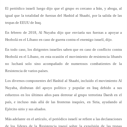
El periódico israelí luego dijo que el grupo es cercano a Irán, y aboga, al
igual que la totalidad de fuerzas del Hashid al Shaabi, por la salida de las
tropas de EEUU de Iraq.
En febrero de 2018, Al Nuyaba dijo que enviaría sus fuerzas a apoyar a
Hezbolá en el Líbano en caso de guerra contra el enemigo israelí, dijo.
En todo caso, los dirigentes israelíes saben que en caso de conflicto contra
Hezbolá en el Líbano, en esta ocasión el movimiento de resistencia libanés
no luchará solo sino acompañado de numerosos combatientes de la
Resistencia de varios países.
Los diversos componentes del Hashid al Shaabi, incluido el movimiento Al
Nuyaba, disfrutan del apoyo político y popular en Iraq debido a sus
esfuerzos en los últimos años para derrotar al grupo terrorista Daesh en el
país, e incluso más allá de las fronteras iraquíes, en Siria, ayudando al
Ejército sirio y sus aliados.
Más adelante en el artículo, el periódico israelí se refiere a las declaraciones
de los líderes de la Resistencia iraquí sobre la expulsión de las tropas