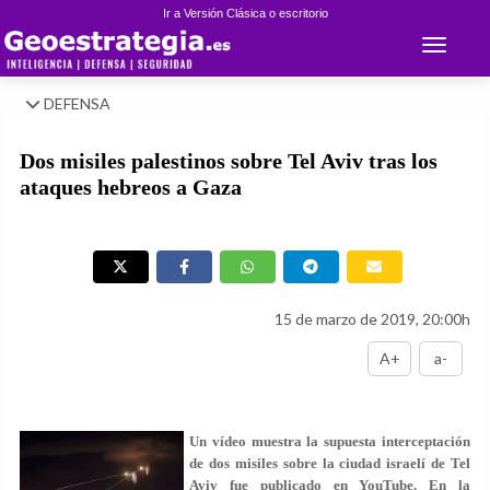
Ir a Versión Clásica o escritorio
Toggle 
DEFENSA
Dos misiles palestinos sobre Tel Aviv tras los
ataques hebreos a Gaza
15 de marzo de 2019, 20:00h
A+
a-
Un vídeo muestra la supuesta interceptación
de dos misiles sobre la ciudad israelí de Tel
Aviv fue publicado en YouTube. En la