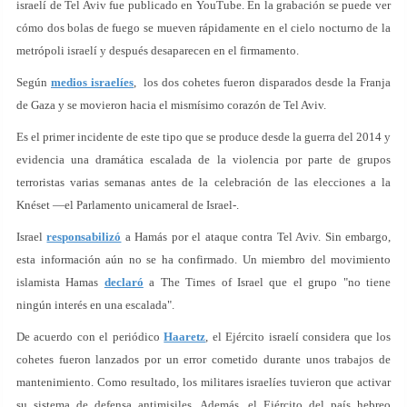
israelí de Tel Aviv fue publicado en YouTube. En la grabación se puede ver
cómo dos bolas de fuego se mueven rápidamente en el cielo nocturno de la
metrópoli israelí y después desaparecen en el firmamento.
Según
medios israelíes
, los dos cohetes fueron disparados desde la Franja
de Gaza y se movieron hacia el mismísimo corazón de Tel Aviv.
Es el primer incidente de este tipo que se produce desde la guerra del 2014 y
evidencia una dramática escalada de la violencia por parte de grupos
terroristas varias semanas antes de la celebración de las elecciones a la
Knéset —el Parlamento unicameral de Israel-.
Israel
responsabilizó
a Hamás por el ataque contra Tel Aviv. Sin embargo,
esta información aún no se ha confirmado. Un miembro del movimiento
islamista Hamas
declaró
a The Times of Israel que el grupo "no tiene
ningún interés en una escalada".
De acuerdo con el periódico
Haaretz
, el Ejército israelí considera que los
cohetes fueron lanzados por un error cometido durante unos trabajos de
mantenimiento. Como resultado, los militares israelíes tuvieron que activar
su sistema de defensa antimisiles. Además, el Ejército del país hebreo