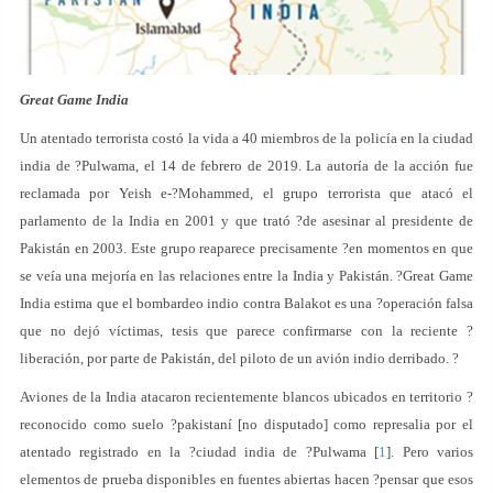
Great Game India
Un atentado terrorista costó la vida a 40 miembros de la policía en la ciudad
india de ?Pulwama, el 14 de febrero de 2019. La autoría de la acción fue
reclamada por Yeish e-?Mohammed, el grupo terrorista que atacó el
parlamento de la India en 2001 y que trató ?de asesinar al presidente de
Pakistán en 2003. Este grupo reaparece precisamente ?en momentos en que
se veía una mejoría en las relaciones entre la India y Pakistán. ?Great Game
India estima que el bombardeo indio contra Balakot es una ?operación falsa
que no dejó víctimas, tesis que parece confirmarse con la reciente ?
liberación, por parte de Pakistán, del piloto de un avión indio derribado. ?
Aviones de la India atacaron recientemente blancos ubicados en territorio ?
reconocido como suelo ?pakistaní [no disputado] como represalia por el
atentado registrado en la ?ciudad india de ?Pulwama [
1
]. Pero varios
elementos de prueba disponibles en fuentes abiertas hacen ?pensar que esos