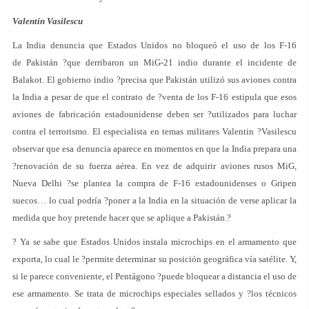
Valentin Vasilescu
La India denuncia que Estados Unidos no bloqueó el uso de los F-16
de Pakistán ?que derribaron un MiG-21 indio durante el incidente de
Balakot. El gobierno indio ?precisa que Pakistán utilizó sus aviones contra
la India a pesar de que el contrato de ?venta de los F-16 estipula que esos
aviones de fabricación estadounidense deben ser ?utilizados para luchar
contra el terrorismo. El especialista en temas militares Valentin ?Vasilescu
observar que esa denuncia aparece en momentos en que la India prepara una
?renovación de su fuerza aérea. En vez de adquirir aviones rusos MiG,
Nueva Delhi ?se plantea la compra de F-16 estadounidenses o Gripen
suecos… lo cual podría ?poner a la India en la situación de verse aplicar la
medida que hoy pretende hacer que se aplique a Pakistán.?
? Ya se sabe que Estados Unidos instala microchips en el armamento que
exporta, lo cual le ?permite determinar su posición geográfica vía satélite. Y,
si le parece conveniente, el Pentágono ?puede bloquear a distancia el uso de
ese armamento. Se trata de microchips especiales sellados y ?los técnicos