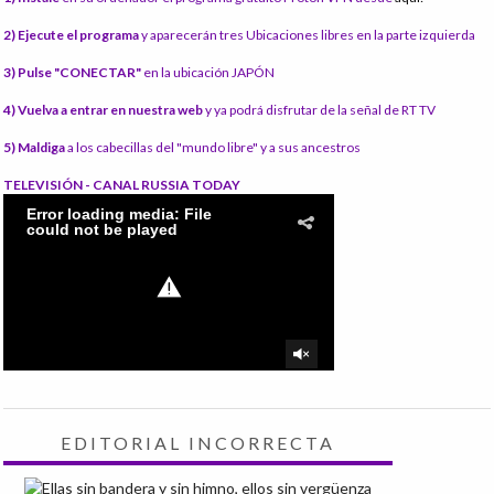
2) Ejecute el programa
y aparecerán tres Ubicaciones libres en la parte izquierda
3) Pulse "CONECTAR"
en la ubicación JAPÓN
4) Vuelva a entrar en nuestra web
y ya podrá disfrutar de la señal de RT TV
5) Maldiga
a los cabecillas del "mundo libre" y a sus ancestros
TELEVISIÓN - CANAL RUSSIA TODAY
EDITORIAL INCORRECTA