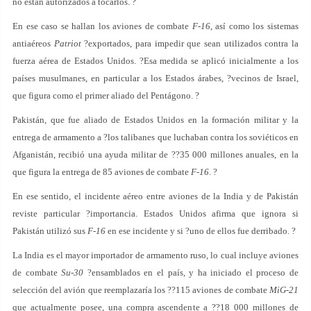
no están autorizados a tocarlos. ?
En ese caso se hallan los aviones de combate
F-16
, así como los sistemas
antiaéreos
Patriot
?exportados, para impedir que sean utilizados contra la
fuerza aérea de Estados Unidos. ?Esa medida se aplicó inicialmente a los
países musulmanes, en particular a los Estados árabes, ?vecinos de Israel,
que figura como el primer aliado del Pentágono. ?
Pakistán, que fue aliado de Estados Unidos en la formación militar y la
entrega de armamento a ?los talibanes que luchaban contra los soviéticos en
Afganistán, recibió una ayuda militar de ??35 000 millones anuales, en la
que figura la entrega de 85 aviones de combate
F-16
. ?
En ese sentido, el incidente aéreo entre aviones de la India y de Pakistán
reviste particular ?importancia. Estados Unidos afirma que ignora si
Pakistán utilizó sus
F-16
en ese incidente y si ?uno de ellos fue derribado. ?
La India es el mayor importador de armamento ruso, lo cual incluye aviones
de combate
Su-30
?ensamblados en el país, y ha iniciado el proceso de
selección del avión que reemplazaría los ??115 aviones de combate
MiG-21
que actualmente posee, una compra ascendente a ??18 000 millones de