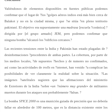
Valiéndonos de elementos disponibles en fuentes públicas podemos
confirmar que el lugar de ?los ?golpes aéreos indios está más bien cerca de
Balakot y no en la ciudad misma, y que ?se sitúa ?en pleno territorio
pakistaní. El objetivo era supuestamente una
madrasa
[escuela ?coránica] ?
dirigida por [el grupo armado] JEM, pero podemos confirmar que
ninguna bomba ?alcanzó los ?edificios cercanos.?
Las recientes tensiones entre la India y Pakistán han estado plagadas de ?
desinformaciones ?procedentes de ambas partes. La cobertura, por parte de
los medios locales, ?de supuestos ?hechos y de rumores no confirmados,
así como las actividades de
trolls
en ?internet, han venido ?a complicar las
posibilidades de ver claramente la realidad sobre la situación. ?Las
imágenes ?satelitales sugieren que las afirmaciones del ministerio
de Exteriores de la India ?sobre «
un ?número muy grande
» de militantes
muertos durante los ataques son probablemente ?falsas. ?
La bomba
SPICE 2000
es una munición guiada de precisión que no debería
fallar en alrededor de 100 metros, que es la distancia existente entre los