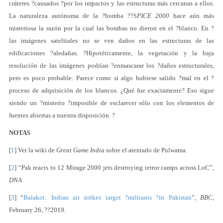
cráteres ?causados ?por los impactos y las estructuras más cercanas a ellos.
La naturaleza autónoma de la ?bomba ??
SPICE 2000
hace aún más
misteriosa la razón por la cual las bombas no dieron en el ?blanco. En ?
las imágenes satelitales no se ven daños en las estructuras de las
edificaciones ?aledañas. ?Hipotéticamente, la vegetación y la baja
resolución de las imágenes podrían ?enmascarar los ?daños estructurales,
pero es poco probable. Parece como si algo hubiese salido ?mal en el ?
proceso de adquisición de los blancos. ¿Qué fue exactamente? Eso sigue
siendo un ?misterio ?imposible de esclarecer sólo con los elementos de
fuentes abiertas a nuestra disposición. ?
NOTAS
[
1
] Ver la wiki de
Great Game India
sobre el atentado de Pulwama.
[
2
] “Pak reacts to 12 Mirage 2000 jets destroying terror camps across LoC”,
DNA
[
3
] “
Balakot: Indian air strikes target ?militants ?in Pakistan
”,
BBC
,
February 26, ??2019.