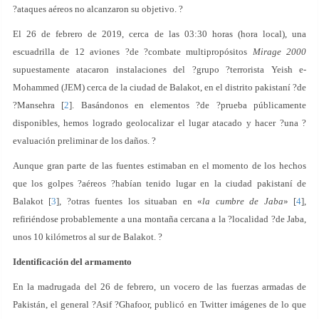
?ataques aéreos no alcanzaron su objetivo. ?
El 26 de febrero de 2019, cerca de las 03:30 horas (hora local), una
escuadrilla de 12 aviones ?de ?combate multipropósitos
Mirage 2000
supuestamente atacaron instalaciones del ?grupo ?terrorista Yeish e-
Mohammed (JEM) cerca de la ciudad de Balakot, en el distrito pakistaní ?de
?Mansehra [
2
]. Basándonos en elementos ?de ?prueba públicamente
disponibles, hemos logrado geolocalizar el lugar atacado y hacer ?una ?
evaluación preliminar de los daños. ?
Aunque gran parte de las fuentes estimaban en el momento de los hechos
que los golpes ?aéreos ?habían tenido lugar en la ciudad pakistaní de
Balakot [
3
], ?otras fuentes los situaban en «
la cumbre de Jaba
» [
4
],
refiriéndose probablemente a una montaña cercana a la ?localidad ?de Jaba,
unos 10 kilómetros al sur de Balakot. ?
Identificación del armamento
En la madrugada del 26 de febrero, un vocero de las fuerzas armadas de
Pakistán, el general ?Asif ?Ghafoor, publicó en Twitter imágenes de lo que