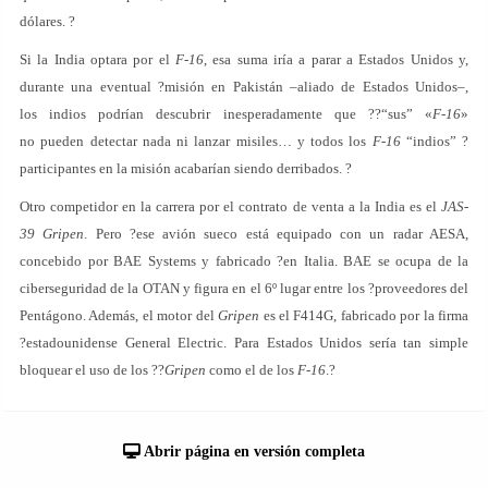
dólares. ?
Si la India optara por el
F-16
, esa suma iría a parar a Estados Unidos y,
durante una eventual ?misión en Pakistán –aliado de Estados Unidos–,
los indios podrían descubrir inesperadamente que ??“sus” «
F-16
»
no pueden detectar nada ni lanzar misiles… y todos los
F-16
“indios” ?
participantes en la misión acabarían siendo derribados. ?
Otro competidor en la carrera por el contrato de venta a la India es el
JAS-
39 Gripen
. Pero ?ese avión sueco está equipado con un radar AESA,
concebido por BAE Systems y fabricado ?en Italia. BAE se ocupa de la
ciberseguridad de la OTAN y figura en el 6º lugar entre los ?proveedores del
Pentágono. Además, el motor del
Gripen
es el F414G, fabricado por la firma
?estadounidense General Electric. Para Estados Unidos sería tan simple
bloquear el uso de los ??
Gripen
como el de los
F-16
.?
Abrir página en versión completa