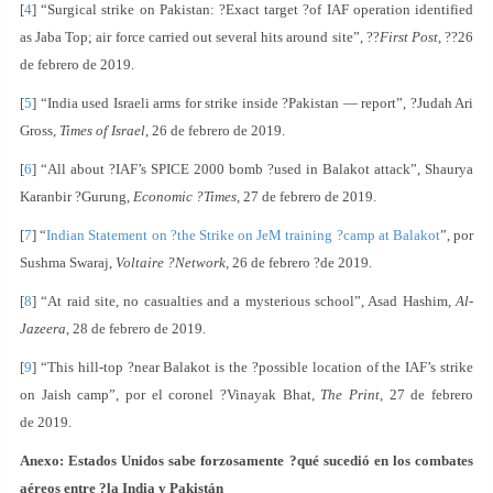
[
4
] “Surgical strike on Pakistan: ?Exact target ?of IAF operation identified
as Jaba Top; air force carried out several hits around site”, ??
First Post
, ??26
de febrero de 2019.
[
5
] “India used Israeli arms for strike inside ?Pakistan — report”, ?Judah Ari
Gross,
Times of Israel
, 26 de febrero de 2019.
[
6
] “All about ?IAF’s SPICE 2000 bomb ?used in Balakot attack”, Shaurya
Karanbir ?Gurung,
Economic ?Times
, 27 de febrero de 2019.
[
7
] “
Indian Statement on ?the Strike on JeM training ?camp at Balakot
”, por
Sushma Swaraj,
Voltaire ?Network
, 26 de febrero ?de 2019.
[
8
] “At raid site, no casualties and a mysterious school”, Asad Hashim,
Al-
Jazeera
, 28 de febrero de 2019.
[
9
] “This hill-top ?near Balakot is the ?possible location of the IAF’s strike
on Jaish camp”, por el coronel ?Vinayak Bhat,
The Print
, 27 de febrero
de 2019.
Anexo: Estados Unidos sabe forzosamente ?qué sucedió en los combates
aéreos entre ?la India y Pakistán