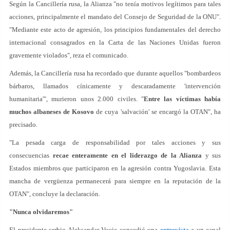
Según la Cancillería rusa, la Alianza "no tenía motivos legítimos para tales
acciones, principalmente el mandato del Consejo de Seguridad de la ONU".
"Mediante este acto de agresión, los principios fundamentales del derecho
internacional consagrados en la Carta de las Naciones Unidas fueron
gravemente violados", reza el comunicado.
Además, la Cancillería rusa ha recordado que durante aquellos "bombardeos
bárbaros, llamados cínicamente y descaradamente 'intervención
humanitaria'", murieron unos 2.000 civiles. "
Entre las víctimas había
muchos albaneses de Kosovo
de cuya 'salvación' se encargó la OTAN", ha
precisado.
"La pesada carga de responsabilidad por tales acciones y sus
consecuencias
recae enteramente en el liderazgo de la Alianza
y sus
Estados miembros que participaron en la agresión contra Yugoslavia. Esta
mancha de vergüenza permanecerá para siempre en la reputación de la
OTAN", concluye la declaración.
"Nunca olvidaremos"
El presidente serbio Aleksandar Vucic concedió una
entrevista
a un canal