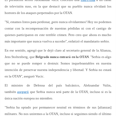
de televisión ruso, en la que destacó que su pueblo nunca olvidará los
horrores de los ataques perpetrados por la OTAN.
"Sí, estamos listos para perdonar, ¡pero nunca olvidaremos! Hoy no podemos
contar con la recompensación de nuestras pérdidas ni con el castigo de
quienes participaron en este terrible crimen. Pero creo que ahora es mucho
más importante que nunca vuelva a suceder", enfatizó el mandatario serbio.
En ese sentido, agregó que le dejó claro al secretario general de la Alianza,
Jens Stoltenberg, que
Belgrado nunca entrará en la OTAN
. "Serbia es algo
que no se puede romper o destruir. Somos inquebrantables en nuestra
intención de preservar nuestra independencia y libertad. Y Serbia no estará
en la OTAN", aseguró Vucic.
El ministro de Defensa del país balcánico, Aleksandar Vulin,
también
aseguró
que Serbia nunca será parte de la OTAN, incluso si es la
única nación europea no miembro.
"Serbia ha optado por permanecer neutral en términos de sus [alianzas]
militares. No nos uniremos a la OTAN, incluso si seguimos siendo el último