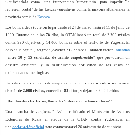
justificándolo como "una intervención humanitaria" para impedir "la
represión brutal" de las fuerzas yugoslavas contra la mayoría albanesa en la
provincia serbia de
Kosovo
.
Los bombardeos tuvieron lugar desde el 24 de marzo hasta el 11 de junio de
1999. Durante aquellos
78 días
, la OTAN lanzó un total de 2.300 misiles
contra 990 objetivos y 14.000 bombas sobre el territorio de Yugoslavia.
Solo en la capital, Belgrado, cayeron 212 bombas. También fueron
lanzadas
"entre 10 y 15 toneladas de uranio empobrecido"
que provocaron un
desastre ambiental y la multiplicación por cinco de los casos de
enfermedades oncológicas.
Esos dos meses y medio de ataques aéreos incesantes
se cobraron la vida
de más de 2.000 civiles, entre ellos 88 niños
, y dejaron 6.000 heridos.
"Bombardeos bárbaros, llamados 'intervención humanitaria'"
Una "mancha de vergüenza". Así ha calificado el Ministerio de Asuntos
Exteriores de Rusia el ataque de la OTAN contra Yugoslavia en
una
declaración oficial
para conmemorar el 20 aniversario de su inicio.