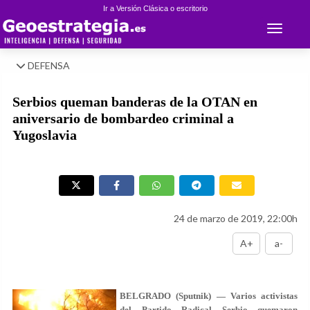
Ir a Versión Clásica o escritorio
Toggle 
DEFENSA
Serbios queman banderas de la OTAN en
aniversario de bombardeo criminal a
Yugoslavia
24 de marzo de 2019, 22:00h
A+
a-
BELGRADO (Sputnik) — Varios activistas
del Partido Radical Serbio quemaron