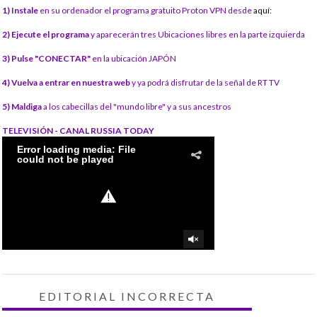
1) Instale
en su ordenador el programa gratuito Proton VPN desde
aquí:
2) Ejecute el programa
y aparecerán tres Ubicaciones libres en la parte izquierda
3) Pulse "CONECTAR"
en la ubicación JAPÓN
4) Vuelva a entrar en nuestra web
y ya podrá disfrutar de la señal de RT TV
5) Maldiga
a los cabecillas del "mundo libre" y a sus ancestros
TELEVISIÓN - CANAL RUSSIA TODAY
EDITORIAL INCORRECTA